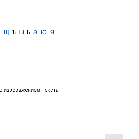
Ш
Щ
Ъ
Ы
Ь
Э
Ю
Я