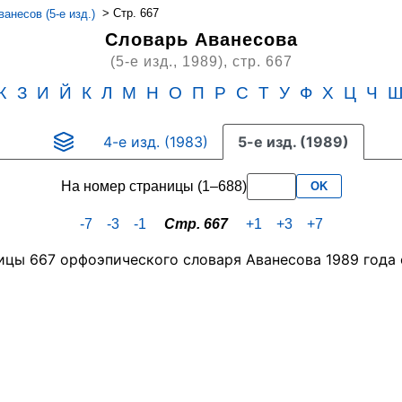
>
Стр. 667
анесов (5-е изд.)
Словарь Аванесова
(5-е изд., 1989),
стр. 667
Ж
З
И
Й
К
Л
М
Н
О
П
Р
С
Т
У
Ф
Х
Ц
Ч
4-е изд. (1983)
5-е изд. (1989)
На номер страницы (1–688)
OK
-7
-3
-1
Стр. 667
+1
+3
+7