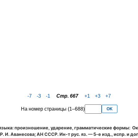
-7
-3
-1
Стр. 667
+1
+3
+7
На номер страницы (1–688)
OK
языка: произношение, ударение, грамматические формы
: Ок
. И. Аванесова; АН СССР. Ин-т рус. яз. — 5-е изд., испр. и доп.