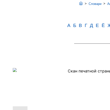
>
>
Словари
Ав
А
Б
В
Г
Д
Е
Ё
Скан
PDF-
страницы
667
словаря
Аванесова
(1989)