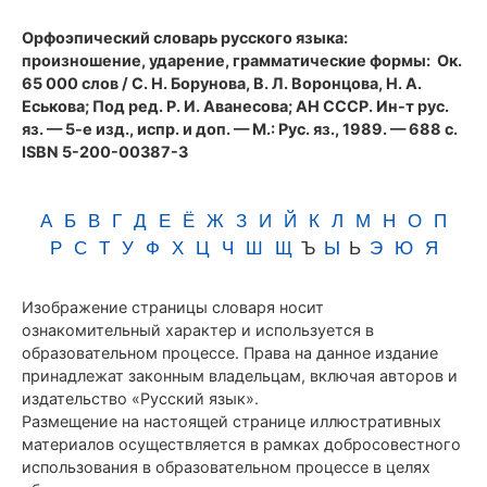
(1989)
Орфоэпический словарь русского языка:
произношение, ударение, грамматические формы
: Ок.
65 000 слов / С. Н. Борунова, В. Л. Воронцова, Н. А.
Еськова; Под ред. Р. И. Аванесова; АН СССР. Ин-т рус.
яз. — 5-е изд., испр. и доп. — М.: Рус. яз., 1989. — 688 с.
ISBN 5-200-00387-3
А
Б
В
Г
Д
Е
Ё
Ж
З
И
Й
К
Л
М
Н
О
П
Р
С
Т
У
Ф
Х
Ц
Ч
Ш
Щ
Ъ
Ы
Ь
Э
Ю
Я
Изображение страницы словаря носит
ознакомительный характер и используется в
образовательном процессе. Права на данное издание
принадлежат законным владельцам, включая авторов и
издательство «Русский язык».
Размещение на настоящей странице иллюстративных
материалов осуществляется в рамках добросовестного
использования в образовательном процессе в целях