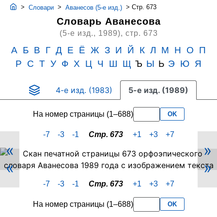
>
>
>
Стр. 673
Словари
Аванесов (5-е изд.)
Словарь Аванесова
(5-е изд., 1989),
стр. 673
А
Б
В
Г
Д
Е
Ё
Ж
З
И
Й
К
Л
М
Н
О
П
Р
С
Т
У
Ф
Х
Ц
Ч
Ш
Щ
Ъ
Ы
Ь
Э
Ю
Я
4-е изд. (1983)
5-е изд. (1989)
На номер страницы (1–688)
OK
-7
-3
-1
Стр. 673
+1
+3
+7
«
»
Скан
«
»
PDF-
страницы
-7
-3
-1
Стр. 673
+1
+3
+7
673
словаря
На номер страницы (1–688)
OK
Аванесова