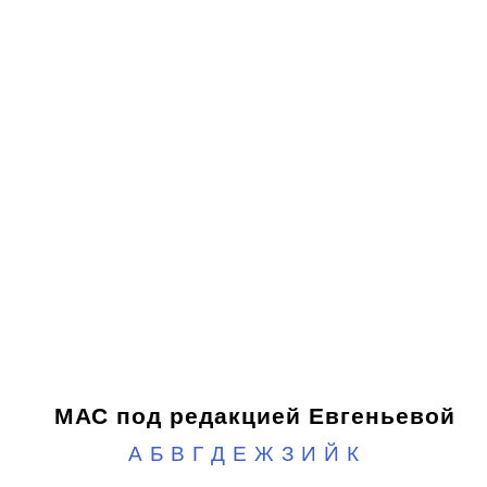
МАС под редакцией Евгеньевой
А
Б
В
Г
Д
Е
Ж
З
И
Й
К