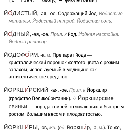
[От греч. ’ιώδης — фиолетовый]
Й
О
ДИСТЫЙ
, -ая, -ое. Содержащий йод.
Йодистые
металлы. Йодистый натрий. Йодистая соль.
Й
О
ДНЫЙ
, -ая, -ое.
Прил. к
йод.
Йодная настойка.
Йодный раствор.
ЙОДОФ
О
РМ
, -а,
м.
Препарат йода —
кристаллический порошок желтого цвета с резким
запахом, используемый в медицине как
антисептическое средство.
ЙОРКШ
И
РСКИЙ
, -ая, -ое.
Прил. к
Йоркшир
Йоркширские
(графство Великобритании). ♢
свиньи
— порода свиней, отличающихся быстрым
ростом, большим весом и плодовитостью.
ЙОРКШ
И
РЫ
йоркш
и
р
, -ов,
мн.
(
ед.
, -а,
м.
). То же,