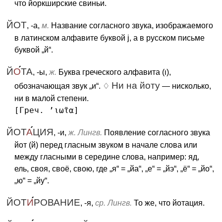
что йоркширские свиньи.
ЙОТ
, -а,
м.
Название согласного звука, изображаемого
в латинском алфавите буквой j, а в русском письме
буквой „й“.
Й
О
ТА
, -ы,
ж.
Буква греческого алфавита (ι),
Ни на йоту
обозначающая звук „и“. ♢
— нисколько,
ни в малой степени.
[Греч. ’ιω̃τα]
ЙОТ
А
ЦИЯ
, -и,
ж. Лингв.
Появление согласного звука
йот (й) перед гласным звуком в начале слова или
между гласными в середине слова, например: яд,
ель, своя, своё, свою, где „я“ = „йа“, „е“ = „йэ“, „ё“ = „йо“,
„ю“ = „йу“.
ЙОТ
И
РОВАНИЕ
, -я,
ср. Лингв.
То же, что йотация.