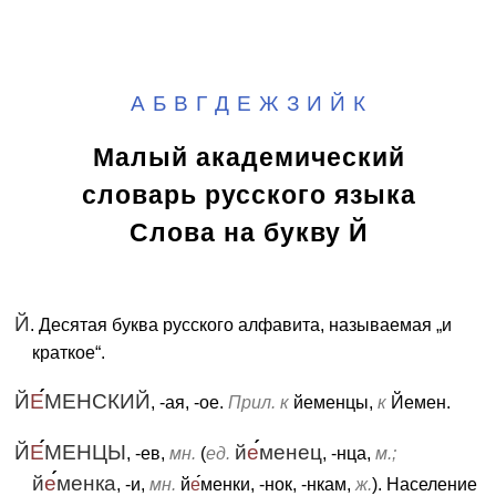
А
Б
В
Г
Д
Е
Ж
З
И
Й
К
Малый академический
словарь русского языка
Слова на букву Й
Й
. Десятая буква русского алфавита, называемая „и
краткое“.
Й
Е
МЕНСКИЙ
, -ая, -ое.
Прил. к
йеменцы,
к
Йемен.
Й
Е
МЕНЦЫ
й
е
менец
, -ев,
мн.
(
ед.
, -нца,
м.;
й
е
менка
, -и,
мн.
й
е
менки, -нок, -нкам,
ж.
). Население