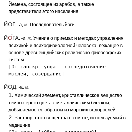
Йемена, состоящее из арабов, а также
представители этого населения.
ЙОГ
, -а,
м.
Последователь йоги.
Й
О
ГА
, -и,
ж.
Учение о приемах и методах управления
психикой и психофизиологией человека, лежащее в
основе древнеиндийских религиозно-философских
систем.
[От санскр. yōga — сосредоточение
мыслей, созерцание]
ЙОД
, -а,
м.
1.
Химический элемент, кристаллическое вещество
темно-серого цвета с металлическим блеском,
добываемое гл. образом из морских водорослей.
2.
Раствор этого вещества в спирте, используемый в
медицине.