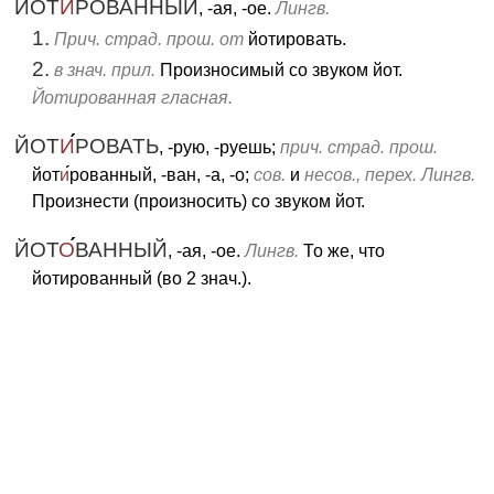
ЙОТ
И
РОВАННЫЙ
, -ая, -ое.
Лингв.
1.
Прич. страд. прош. от
йотировать.
2.
в знач. прил.
Произносимый со звуком йот.
Йотированная гласная.
ЙОТ
И
РОВАТЬ
, -рую, -руешь;
прич. страд. прош.
йот
и
рованный, -ван, -а, -о;
сов.
и
несов., перех. Лингв.
Произнести (произносить) со звуком йот.
ЙОТ
О
ВАННЫЙ
, -ая, -ое.
Лингв.
То же, что
йотированный (во 2
знач.).