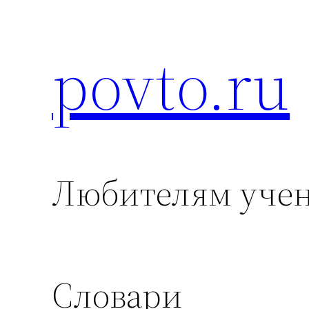
povto.ru
Skip
to
content
Любителям уче
Словари