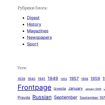
Рубрики блога:
Digest
History
Magazines
Newspapers
Sport
Теги:
1949
1957
1959
1
1941
1939
1940
1958
1953
Frontpage
January
Izvestia
January 1949
Russian
September
Pravda
September 19