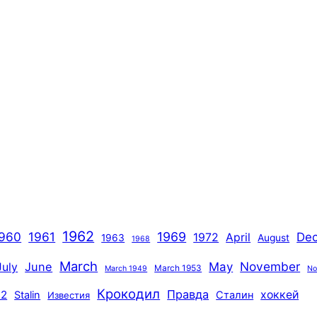
1962
960
1961
1969
De
1972
April
1963
August
1968
March
November
June
May
July
March 1953
March 1949
No
Крокодил
Правда
72
хоккей
Stalin
Сталин
Известия