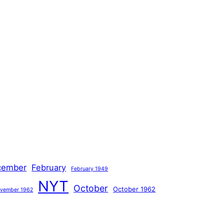
cember
February
February 1949
NYT
October
October 1962
vember 1962