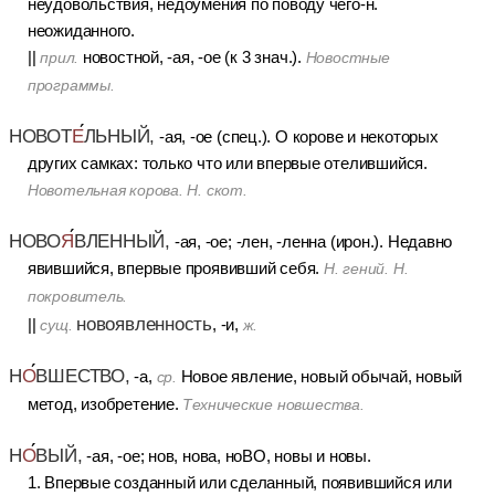
неудовольствия, недоумения по поводу чего-н.
неожиданного.
||
новостной, -ая, -ое (к 3 знач.).
прил.
Новостные
программы.
НОВОТ
Е
ЛЬНЫЙ,
-ая, -ое (спец.). О корове и некоторых
других самках: только что или впервые отелившийся.
Новотельная корова. Н. скот.
НОВО
Я
ВЛЕННЫЙ,
-ая, -ое; -лен, -ленна (ирон.). Недавно
явившийся, впервые проявивший себя.
Н. гений. Н.
покровитель.
новоявленность
||
, -и,
сущ.
ж.
Н
О
ВШЕСТВО,
-а,
Новое явление, новый обычай, новый
ср.
метод, изобретение.
Технические новшества.
Н
О
ВЫЙ,
-ая, -ое; нов, нова, ноВО, новы и новы.
1. Впервые созданный или сделанный, появившийся или