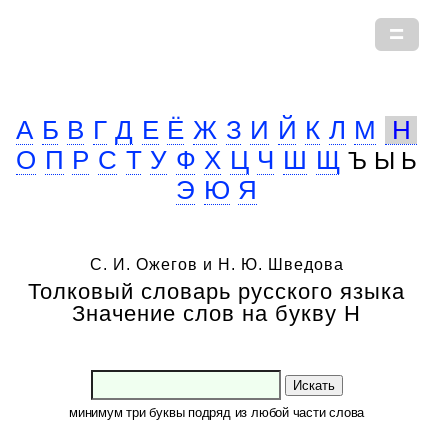
А
Б
В
Г
Д
Е
Ё
Ж
З
И
Й
К
Л
М
Н
О
П
Р
С
Т
У
Ф
Х
Ц
Ч
Ш
Щ
Ъ Ы Ь
Э
Ю
Я
С. И. Ожегов и Н. Ю. Шведова
Толковый словарь русского языка
Значение слов на букву Н
Искать
минимум три буквы подряд из любой части слова