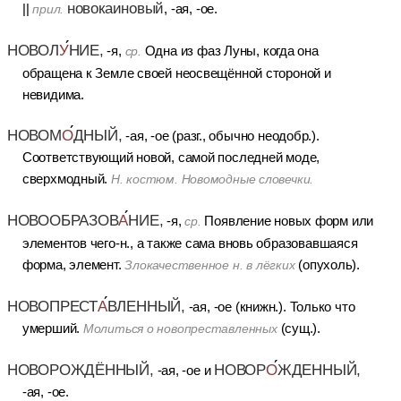
новокаиновый
||
, -ая, -ое.
прил.
НОВОЛ
У
НИЕ,
-я,
Одна из фаз Луны, когда она
ср.
обращена к Земле своей неосвещённой стороной и
невидима.
НОВОМ
О
ДНЫЙ,
-ая, -ое (разг., обычно неодобр.).
Соответствующий новой, самой последней моде,
сверхмодный.
Н. костюм. Новомодные словечки.
НОВООБРАЗОВ
А
НИЕ,
-я,
Появление новых форм или
ср.
элементов чего-н., а также сама вновь образовавшаяся
форма, элемент.
(опухоль).
Злокачественное н. в лёгких
НОВОПРЕСТ
А
ВЛЕННЫЙ,
-ая, -ое (книжн.). Только что
умерший.
(сущ.).
Молиться о новопреставленных
НОВОРОЖДЁННЫЙ,
НОВОР
О
ЖДЕННЫЙ,
-ая, -ое и
-ая, -ое.