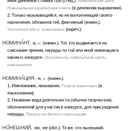
иной денежной стоимостью (спец.).
Номинальная цена.
(в денежном выражении).
Номинальная заработная плата
2. Только называющийся, но не выполняющий своего
назначения, обязанностей, фиктивный (книжн.).
(нареч.).
Числиться где-н. номинально
НОМИН
А
НТ,
-а,
(книжн.). Тот, кто выдвигается на
м.
соискание премии, награды по той или иной номинации в
каком-н. конкурсе.
Определить победителя среди
номинантов.
НОМИН
А
ЦИЯ,
-и,
(книжн.).
ж.
1. Именование, называние.
(в
Теория номинации
языкознании).
2. Название вида деятельности (обычно творческое),
обозначенной для участия в конкурсе, для присуждения
награды.
Премии по десяти номинациям.
Н
О
НЕШНИЙ,
-яя, -ее (обл.). То же, что нынешний.