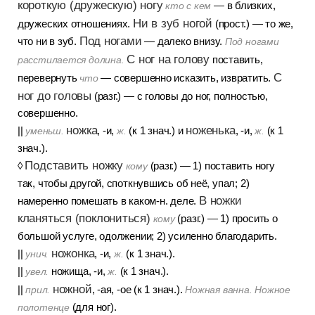
короткую (дружескую) ногу
— в близких,
кто с кем
Ни в зуб ногой
дружеских отношениях.
(прост.) — то же,
Под ногами
что ни в зуб.
— далеко внизу.
Под ногами
С ног на голову
поставить,
расстилается долина.
С
перевернуть
— совершенно исказить, извратить.
что
ног до головы
(разг.) — с головы до ног, полностью,
совершенно.
ножка
ноженька
||
, -и,
(к 1 знач.) и
, -и,
(к 1
уменьш.
ж.
ж.
знач.).
Подставить ножку
◊
(разг.) — 1) поставить ногу
кому
так, чтобы другой, споткнувшись об неё, упал; 2)
В ножки
намеренно помешать в каком-н. деле.
кланяться (поклониться)
(разг.) — 1) просить о
кому
большой услуге, одолжении; 2) усиленно благодарить.
ножонка
||
, -и,
(к 1 знач.).
унич.
ж.
||
ножища, -и,
(к 1 знач.).
увел.
ж.
ножной
||
, -ая, -ое (к 1 знач.).
прил.
Ножная ванна. Ножное
(для ног).
полотенце