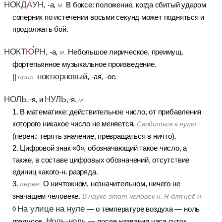
НОКД
А
УН,
-а,
В боксе: положение, когда сбитый ударом
м.
соперник по истечении восьми секунд может подняться и
продолжать бой.
НОКТ
Ю
РН,
-а,
Небольшое лирическое, преимущ.
м.
фортепьянное музыкальное произведение.
ноктюрновый
||
, -ая, -ое.
прил.
НОЛЬ,
НУЛЬ,
-я, и
-я,
м.
1. В математике: действительное число, от прибавления
которого никакое число не меняется.
Сводиться к нулю
(перен.: терять значение, превращаться в ничто).
2. Цифровой знак «0», обозначающий такое число, а
также, в составе цифровых обозначений, отсутствие
единиц какого-н. разряда.
3.
О ничтожном, незначительном, ничего не
перен.
значащем человеке.
В науке этот человек н. Я для неё н.
На улице на нуле
◊
— о температуре воздуха — ноль
Ноль-ноль
градусов.
— после названия часа суток