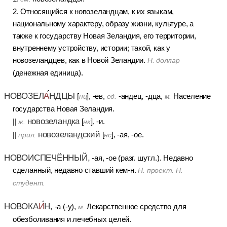
2. Относящийся к новозеландцам, к их языкам,
национальному характеру, образу жизни, культуре, а
также к государству Новая Зеландия, его территории,
внутреннему устройству, истории; такой, как у
новозеландцев, как в Новой Зеландии.
Н. доллар
(денежная единица).
НОВОЗЕЛ
А
НДЦЫ
[
], -ев,
-андец, -дца,
Население
нц
ед.
м.
государства Новая Зеландия.
новозеландка
||
[
], -и.
ж.
нк
новозеландский
||
[
], -ая, -ое.
прил.
нс
НОВОИСПЕЧЁННЫЙ,
-ая, -ое (разг. шутл.). Недавно
сделанный, недавно ставший кем-н.
Н. проект. Н.
студент.
НОВОКА
И
Н,
-а (-у),
Лекарственное средство для
м.
обезболивания и лечебных целей.