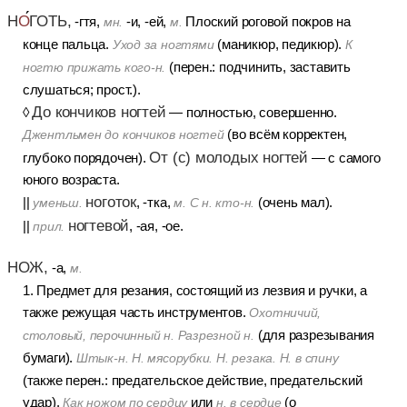
Н
О
ГОТЬ,
-гтя,
-и, -ей,
Плоский роговой покров на
мн.
м.
конце пальца.
(маникюр, педикюр).
Уход за ногтями
К
(перен.: подчинить, заставить
ногтю прижать кого-н.
слушаться; прост.).
До кончиков ногтей
◊
— полностью, совершенно.
(во всём корректен,
Джентльмен до кончиков ногтей
От (с) молодых ногтей
глубоко порядочен).
— с самого
юного возраста.
ноготок
||
, -тка,
(очень мал).
уменьш.
м. С н. кто-н.
ногтевой
||
, -ая, -ое.
прил.
НОЖ,
-а,
м.
1. Предмет для резания, состоящий из лезвия и ручки, а
также режущая часть инструментов.
Охотничий,
(для разрезывания
столовый, перочинный н. Разрезной н.
бумаги).
Штык-н. Н. мясорубки. Н. резака. Н. в спину
(также перен.: предательское действие, предательский
удар).
или
(о
Как ножом по сердцу
н. в сердце