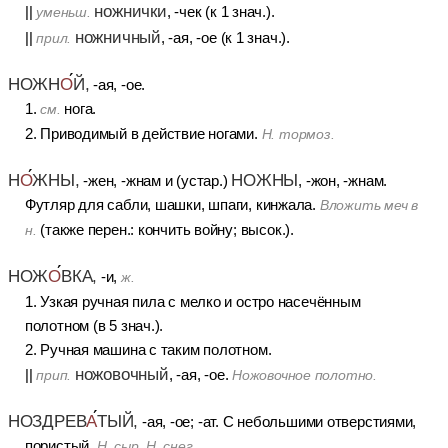
ножнички
||
, -чек (к 1 знач.).
уменьш.
ножничный
||
, -ая, -ое (к 1 знач.).
прил.
НОЖН
О
Й,
-ая, -ое.
1.
нога.
см.
2. Приводимый в действие ногами.
Н. тормоз.
НОЖНЫ
Н
О
ЖНЫ,
-жен, -жнам и (устар.)
, -жон, -жнам.
Футляр для сабли, шашки, шпаги, кинжала.
Вложить меч в
(также перен.: кончить войну; высок.).
н.
НОЖ
О
ВКА,
-и,
ж.
1. Узкая ручная пила с мелко и остро насечённым
полотном (в 5 знач.).
2. Ручная машина с таким полотном.
ножовочный
||
, -ая, -ое.
прип.
Ножовочное полотно.
НОЗДРЕВ
А
ТЫЙ,
-ая, -ое; -ат. С небольшими отверстиями,
пористый.
Н. сыр. Н. снег.