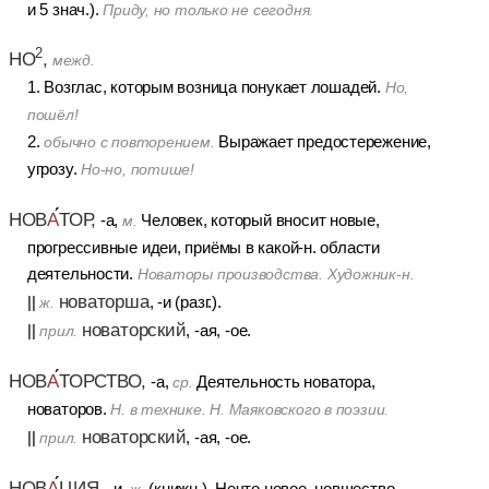
и 5 знач.).
Приду, но только не сегодня.
2
НО
,
межд.
1. Возглас, которым возница понукает лошадей.
Но,
пошёл!
2.
Выражает предостережение,
обычно с повторением.
угрозу.
Но-но, потише!
НОВ
А
ТОР,
-а,
Человек, который вносит новые,
м.
прогрессивные идеи, приёмы в какой-н. области
деятельности.
Новаторы производства. Художник-н.
новаторша
||
, -и (разг.).
ж.
новаторский
||
, -ая, -ое.
прил.
НОВ
А
ТОРСТВО,
-а,
Деятельность новатора,
ср.
новаторов.
Н. в технике. Н. Маяковского в поэзии.
новаторский
||
, -ая, -ое.
прил.
НОВ
А
ЦИЯ,
-и,
(книжн.). Нечто новое, новшество.