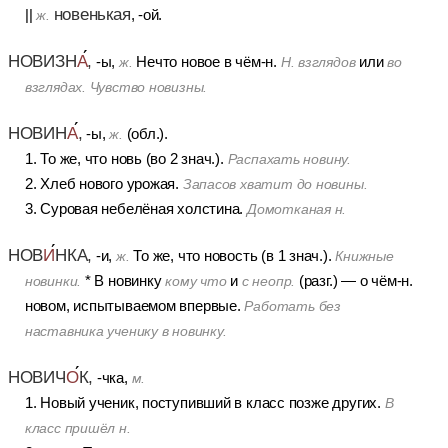
новенькая
||
, -ой.
ж.
НОВИЗН
А
,
-ы,
Нечто новое в чём-н.
или
ж.
Н. взглядов
во
взглядах. Чувство новизны.
НОВИН
А
,
-ы,
(обл.).
ж.
1. То же, что новь (во 2 знач.).
Распахать новину.
2. Хлеб нового урожая.
Запасов хватит до новины.
3. Суровая небелёная холстина.
Домотканая н.
НОВ
И
НКА,
-и,
То же, что новость (в 1 знач.).
ж.
Книжные
* В новинку
и
(разг.) — о чём-н.
новинки.
кому что
с неопр.
новом, испытываемом впервые.
Работать без
наставника ученику в новинку.
НОВИЧ
О
К,
-чка,
м.
1. Новый ученик, поступивший в класс позже других.
В
класс пришёл н.