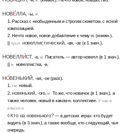
ж.
НОВ
Е
ЛЛА,
-ы,
ж.
1. Рассказ с необыденным и строгим сюжетом, с ясной
композицией.
2. Нечто новое, новое добавление к чему-н. (книжн.).
новеллистический
||
, -ая, -ое (к 1 знач.).
прил.
НОВЕЛЛ
И
СТ,
-а,
Писатель — автор новелл (в 1 знач.).
м.
||
новеллистка, -и.
ж.
Н
О
ВЕНЬКИЙ,
-ая, -ое (разг.).
1.
новый.
см.
новенький
2.
, -ого,
То же, что новичок (в 1 знач.), а
м.
также человек, новый в каком-н. коллективе.
У нас в
классе н.
Кто на новенького?
◊
— в детских играх: кто будет
водить (в 3 знач.), а также вообще, кто следующий, чья
очередь.