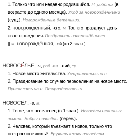
1. Только что или недавно родившийся.
(в
Н. ребёнок
возрасте до одного месяца).
Уход за новорождёнными
(сущ.).
Новорожденные
детёныши.
новорождённый
2.
, -ого,
Тот, кто празднует день
м.
своего рождения.
Поздравить новорождённого.
новорождённая
||
, -ой (ко 2 знач.).
ж.
.
НОВОС
Е
ЛЬЕ,
-я,
-лий,
род. мн.
ср.
1. Новое место жительства.
Устраиваться на н.
2. Празднование по случаю переселения на новое место.
Пригласить на н. Отпраздновать н.
НОВОСЁЛ,
-а,
м.
1. То же, что поселенец (в 1 знач.).
Новосёлы целинных
(перен.).
земель. Бобры-новосёлы
2. Человек, который въезжает в новое, только что
построенное жильё.
Вручить ключи новосёлам.