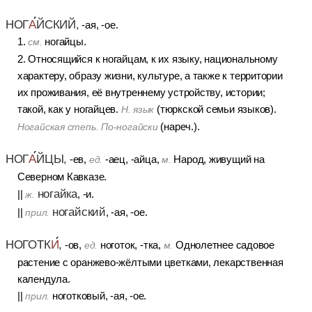
НОГ
А
ЙСКИЙ,
-ая, -ое.
1.
ногайцы.
см.
2. Относящийся к ногайцам, к их языку, национальному
характеру, образу жизни, культуре, а также к территории
их проживания, её внутреннему устройству, истории;
такой, как у ногайцев.
(тюркской семьи языков).
Н. язык
(нареч.).
Ногайская степь. По-ногайски
НОГ
А
ЙЦЫ,
-ев,
-аец, -айца,
Народ, живущий на
ед.
м.
Северном Кавказе.
ногайка
||
, -и.
ж.
ногайский
||
, -ая, -ое.
прил.
НОГОТК
И
,
-ов,
ноготок, -тка,
Однолетнее садовое
ед.
м.
растение с оранжево-жёлтыми цветками, лекарственная
календула.
||
ноготковый, -ая, -ое.
прил.