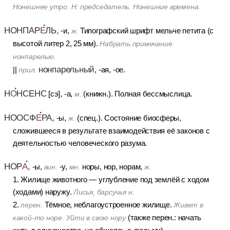
Нонешнее утро. Н. председатель. Нонешние времена.
НОНПАР
Е
ЛЬ,
-и,
Типографский шрифт мельче петита (с
ж.
высотой литер 2, 25 мм).
Набрать примечание
нонпарелью.
нонпарельный
||
, -ая, -ое.
прил.
Н
О
НСЕНС
[сэ], -а,
(книжн.). Полная бессмыслица.
м.
НООСФ
Е
РА,
-ы,
(спец.). Состояние биосферы,
ж.
сложившееся в результате взаимодействия её законов с
деятельностью человеческого разума.
НОР
А
,
-ы,
-у,
норы, нор, норам,
вин.
мн.
ж.
1. Жилище животного — углубление под землёй с ходом
(ходами) наружу.
Лисья, барсучья н.
2.
Тёмное, неблагоустроенное жилище.
перен.
Живет в
(также перен.: начать
какой-то норе. Уйти в свою нору