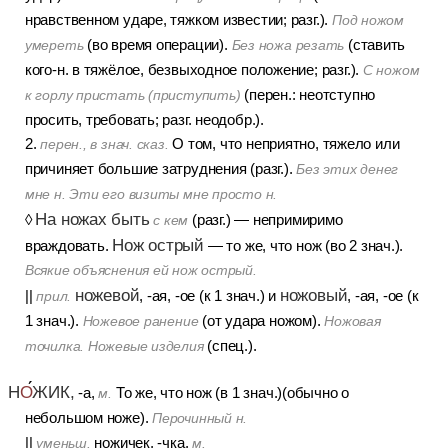
нравственном ударе, тяжком известии; разг.).
Под ножом
(во время операции).
(ставить
умереть
Без ножа резать
кого-н. в тяжёлое, безвыходное положение; разг.).
С ножом
(перен.: неотступно
к горлу пристать (приступить)
просить, требовать; разг. неодобр.).
2.
О том, что неприятно, тяжело или
перен., в знач. сказ.
причиняет большие затруднения (разг.).
Без этих денег
мне н. Эти его визиты мне просто н.
На ножах быть
◊
(разг.) — непримиримо
с кем
Нож острый
враждовать.
— то же, что нож (во 2 знач.).
Всякие объяснения ей нож острый.
ножевой
ножовый
||
, -ая, -ое (к 1 знач.) и
, -ая, -ое (к
прил.
1 знач.).
(от удара ножом).
Ножевое ранение
Ножовая
(спец.).
точилка. Ножевые изделия
Н
О
ЖИК,
-а,
То же, что нож (в 1 знач.)(обычно о
м.
небольшом ноже).
Перочинный н.
||
ножичек, -чка,
уменьш.
м.