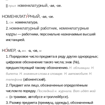
номенклатурный
||
, -ая, -ое.
прил.
НОМЕНКЛАТ
У
РНЫЙ,
-ая, -ое.
1.
номенклатура.
см.
номенклатурный работник, номенклатурные
2.
кадры
— работники, персонально назначаемые высшей
инстанцией.
Н
О
МЕР,
-а,
-а, -ов,
мн.
м.
1. Порядковое число предмета в ряду других однородных;
цифровое обозначение такого числа; знак (№),
предшествующий такому обозначению.
Н. облигации. Н.
билета. Н. значения слова в словаре. Н. автомобиля. Н.
(абонентский).
телефона
2. Предмет или лицо, обозначенные определённым
числом по порядку.
Последний н. журнала. Вот идёт мой
(о трамвае, автобусе и троллейбусе).
н.
3. Размер предмета (преимущ. одежды), обозначенный