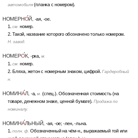
(планка с номером).
автомобиля
НОМЕРН
О
Й,
-ая, -ое.
1.
номер.
см.
2. Такой, название которого обозначено только номером.
Н. завод.
НОМЕР
О
К,
-рка,
м.
1.
номер.
см.
2. Бляха, жетон с номерным знаком, цифрой.
Гардеробный
н.
НОМИН
А
Л,
-а,
(спец.). Обозначенная стоимость (на
м.
товаре, денежном знаке, ценной бумаге).
Продажа по
номиналу.
НОМИН
А
ЛЬНЫЙ,
-ая, -ое; -лен, -льна.
1.
Обозначенный на чём-н., выражаемый той или
полн. ф.