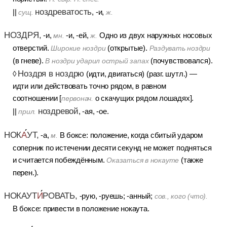
ноздреватость
||
, -и,
сущ.
ж.
НОЗДРЯ,
-и,
-и, -ей,
Одно из двух наружных носовых
мн.
ж.
отверстий.
(открытые).
Широкие ноздри
Раздувать ноздри
(в гневе).
(почувствовался).
В ноздри ударил острый запах
Ноздря в ноздрю
◊
(идти, двигаться) (разг. шутл.) —
идти или действовать точно рядом, в равном
соотношении [
о скачущих рядом лошадях].
первонач.
ноздревой
||
, -ая, -ое.
прил.
НОК
А
УТ,
-а,
В боксе: положение, когда сбитый ударом
м.
соперник по истечении десяти секунд не может подняться
и считается побеждённым.
(также
Оказаться в нокауте
перен.).
НОКАУТ
И
РОВАТЬ,
-рую, -руешь; -анный;
сов., кого (что).
В боксе: привести в положение нокаута.