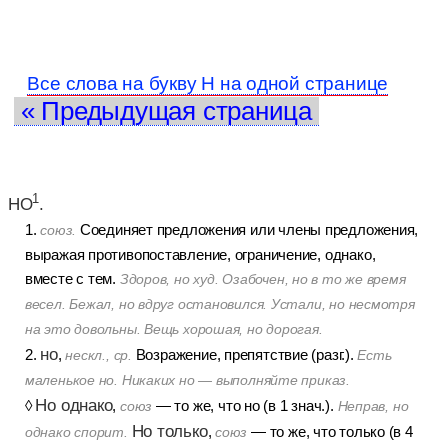
Все слова на букву Н на одной странице
« Предыдущая страница
1
НО
.
1.
Соединяет предложения или члены предложения,
союз.
выражая противопоставление, ограничение, однако,
вместе с тем.
Здоров, но худ. Озабочен, но в то же время
весел. Бежал, но вдруг остановился. Устали, но несмотря
на это довольны. Вещь хорошая, но дорогая.
но
2.
,
Возражение, препятствие (разг.).
нескл., ср.
Есть
маленькое но. Никаких но — выполняйте приказ.
Но однако
◊
,
— то же, что но (в 1 знач.).
союз
Неправ, но
Но только
,
— то же, что только (в 4
однако спорит.
союз