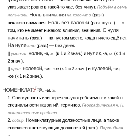
указывает: ровно в такой-то час, без минут.
Подъём в семь
Ноль внимания
(разг.) —
ноль-ноль.
на кого-что
Ноль без палочки
никакого внимания.
(разг. шутл.) — о
С нуля
том, кто не имеет никакого влияния, значения.
начинать
(разг.) — на пустом месте, когда ничего ещё нет.
На нуле
(разг.) — без денег.
кто
нолик
нулик
||
, -а,
(к 1 и 2 знач.) и
, -а,
(к 1 и
уменьш.
м.
м.
2 знач.).
нолевой
нулевой
||
, -ая, -ое (к 1 и 2 знач.) и
, -ая,
прил.
-ое (к 1 и 2 знач.).
НОМЕНКЛАТ
У
РА,
-ы,
ж.
1. Совокупность или перечень употребляемых в какой-н.
специальности названий, терминов.
Географическая н. Н.
лекарственных средств.
2.
Номенклатурные должностные лица, а также
собир.
списки соответствующих должностей (разг.).
Партийная
н.