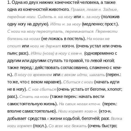
1. Одна из двух нижних конечностей человека, а также
одна из конечностей животного.
Правая, левая н. Задние,
или
(положив
передние ноги. Сидеть н. на ногу
н. за ногу
одну ногу на другую).
(медленно; прост.).
Идти н. за ногу
С ноги на ногу переступать, переминаться. Перенести
(не ложась в постель).
болезнь на ногах
На ногах не
или
кого-н. (очень устал или очень
стоит
ноги не держат
пьян; разг.).
(одновременно с
Идти (нога) в ногу с кем-н.
другим или другими ступать то правой, то левой ногой;
также перед.: действовать согласованно, слаженно с кем-
н.).
или
(перен.:
В ногу со временем
с веком идти, шагать
то же, что с веком наравне).
(начать идти
Сбиться с ноги
не в ногу).
(очень устать от беготни, хлопот;
С ног сбиться
разг.).
(также перен.: начать вести
Стать на ноги
самостоятельную жизнь).
(перен.:
На своих ногах кто-н.
вполне самостоятельно).
(кто-н.
Ноги кормят кого-н.
добывает средства
жизни ходьбой, беготнёй; разг.
к
Волка
(посл.).
(очень быстро;
ноги кормят
Со всех ног бежать