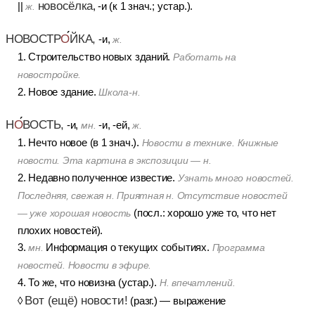
новосёлка
||
, -и (к 1 знач.; устар.).
ж.
НОВОСТР
О
ЙКА,
-и,
ж.
1. Строительство новых зданий.
Работать на
новостройке.
2. Новое здание.
Школа-н.
Н
О
ВОСТЬ,
-и,
-и, -ей,
мн.
ж.
1. Нечто новое (в 1 знач.).
Новости в технике. Книжные
новости. Эта картина в экспозиции — н.
2. Недавно полученное известие.
Узнать много новостей.
Последняя, свежая н. Приятная н. Отсутствие новостей
(посл.: хорошо уже то, что нет
— уже хорошая новость
плохих новостей).
3.
Информация о текущих событиях.
мн.
Программа
новостей. Новости в эфире.
4. То же, что новизна (устар.).
Н. впечатлений.
Вот (ещё) новости!
◊
(разг.) — выражение