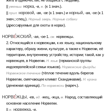
жить в одиночестве, не общаясь с людьми).
норка
||
, -и,
(к 1 знач.).
уменьш.
ж.
норовой
норный
||
, -ая, -ое (к 1 знач.) и
, -ая, -ое (к 1
прил.
знач.; спец.).
Норный зверь. Норные собаки
(дрессируемые для охоты в норах).
НОРВ
Е
ЖСКИЙ,
-ая, -ое-1.
норвежцы.
см.
2. Относящийся к норвежцам, к их языку, национальному
характеру, образу жизни, культуре, а также к Норвегии, её
территории, внутреннему устройству, истории; такой, как у
норвежцев, в Норвегии.
(германской группы
Н. язык
индоевропейской семьи языков).
Норвежские фьорды.
(тёплое течение вдоль берегов
Норвежское течение
Норвегии, смягчающее климат Скандинавии).
Н. крона
(денежная единица).
(нареч.).
По-норвежски
НОРВ
Е
ЖЦЫ,
-ев,
-жец, -жца,
Народ, составляющий
ед.
м.
основное население Норвегии.
норвежка
||
, -и.
ж.