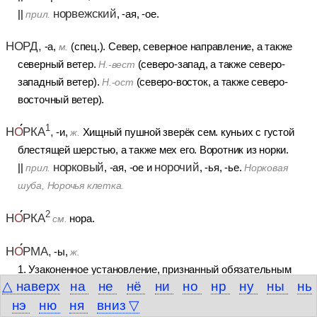
норвежский
||
, -ая, -ое.
прил.
НОРД,
-а,
(спец.). Север, северное направление, а также
м.
северный ветер.
(северо-запад, а также северо-
Н.-вест
западный ветер).
(северо-восток, а также северо-
Н.-ост
восточный ветер).
1
Н
О
РКА
,
-и,
Хищный пушной зверёк сем. куньих с густой
ж.
блестящей шерстью, а также мех его. Воротник из норки.
норковый
норочий
||
, -ая, -ое и
, -ья, -ье.
прил.
Норковая
шуба, Норочья клетка.
2
Н
О
РКА
нора.
см.
Н
О
РМА,
-ы,
ж.
1. Узаконенное установление, признанный обязательным
△ наверх
на
не
нё
ни
но
нр
ну
ны
нь
порядок, строй чего-н.
Н. поведения. Нормы
нэ
ню
ня
вниз ▽
(прийти в
литературного языка. Войти (прийти) в норму