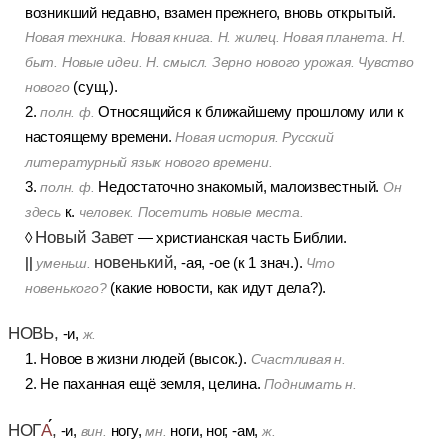
возникший недавно, взамен прежнего, вновь открытый.
Новая техника. Новая книга. Н. жилец. Новая планета. Н.
быт. Новые идеи. Н. смысл. Зерно нового урожая. Чувство
(сущ.).
нового
2.
Относящийся к ближайшему прошлому или к
полн. ф.
настоящему времени.
Новая история. Русский
литературный язык нового времени.
3.
Недостаточно знакомый, малоизвестный.
полн. ф.
Он
к.
здесь
человек. Посетить новые места.
Новый Завет
◊
— христианская часть Библии.
новенький
||
, -ая, -ое (к 1 знач.).
уменьш.
Что
(какие новости, как идут дела?).
новенького?
НОВЬ,
-и,
ж.
1. Новое в жизни людей (высок.).
Счастливая н.
2. Не паханная ещё земля, целина.
Поднимать н.
НОГ
А
,
-и,
ногу,
ноги, ног, -ам,
вин.
мн.
ж.