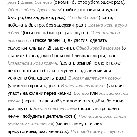
).
(о ком-н. быстро убегающем; разг.).
разг.
Давай бог ноги
(пойти, отправиться куда-н.
Одна н. здесь, другая там!
быстро, без задержки; разг.).
(пойти,
На одной ноге!
побежать быстро, без задержки; разг.).
Возьми ноги в руки
(беги очень быстро; разг. шутл.).
и беги!
Поставить на
(также перен.: 1) вырастив, сделать
ноги кого-н.
самостоятельным; 2) вылечить).
(о
Одной ногой в могиле
старике, безнадёжно больном: близок к смерти; разг.).
(делать земной поклон; также
Кланяться в ноги кому-н.
перен.: просить о большой услуге, одолжении или
усиленно благодарить; разг.).
В ногах валяться у кого-н.
(униженно просить; разг.).
(умоляя,
В ноги упасть кому-н.
упасть на колени перед кем-н.).
или
Без ног
без задних ног
(перен.: о сильной усталости от ходьбы, беготни;
кто-н.
разг. шутл.).
(перен.: встревожив
На ноги поднять всех
чем-н., побудить к деятельности).
Под ногами вертеться
(мешать кому-н. своим
(путаться, мешаться)
присутствием; разг. неодобр.).
Ни ногой к кому-н., куда-н.