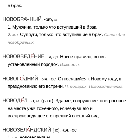
в брак.
НОВОБРАЧНЫЙ,
-ого,
м.
1. Мужчина, только что вступивший в брак.
2.
Супруги, только что вступившие в брак.
мн.
Салон для
новобрачных.
НОВОВВЕД
Е
НИЕ,
-я,
Новое правило, вновь
ср.
установленный порядок.
Важное н.
НОВОГ
О
ДНИЙ,
-яя, -ее. Относящийся к Новому году, к
празднованию его встречи.
Н. подарок. Новогодняя ёлка.
НОВОД
Е
Л,
-а,
(разг.). Здание, сооружение, построенное
м.
на месте уничтоженного, исчезнувшего и
воспроизводящее его прежний внешний вид.
НОВОЗЕЛ
А
НДСКИЙ
[нс], -ая, -ое.
1.
новозеландцы.
см.