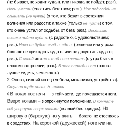
(не бывает, не ходит куда-н. или никогда не пойдёт, разг.).
(спастись бегством; разг.).
Ноги унести
Ног под собой не
(о том, кто бежит в состоянии
слышать (не чуять)
волнения или радости; а также (только
) о том,
не чуять
кто очень устал от ходьбы, от бега; разг.).
Весёлыми
(с радостью, с удовольствием;
ногами пойти куда-н.
разг.).
(решение или угроза
Ноги не будет чьей-н. где-н.
больше не приходить куда-н. или не допустить куда-н.;
разг.).
или
(с утра быть в
С левой
не с той ноги встать
плохом настроении; разг.).
(погов.:
В ногах правды нет
лучше сидеть, чем стоять).
2. Опора, нижний конец (мебели, механизма, устройства).
Стул на трёх ногах. Н. шасси.
В ногах постели
◊
— в той части, где помещаются ноги.
Вверх ногами
– в опрокинутом положении.
В комнате
На
(полный беспорядок).
всё увернуто вверх ногами
широкую (барскую) ногу жить
— богато, не стесняясь
На короткой (дружеской) ноге
на
в средствах.
или