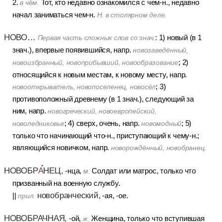
2.
Тот, кто недавно ознакомился с чем-н., недавно
в чём.
начал заниматься чем-н.
Н. в столярном деле.
НОВО…
: 1) новый (в 1
Первая часть сложных слов со знач.
знач.), впервые появившийся, напр.
новозаведённый,
; 2)
новоизбранный, новоприбывший, новообразование
относящийся к новым местам, к новому месту, напр.
; 3)
новооткрыватель, новопоселенец, новосёл
противоположный древнему (в 1 знач.), следующий за
ним, напр.
новогреческий, новоевропейский,
; 4) сверх, очень, напр.
; 5)
новоледниковье
новомодный
только что начинающий что-н., приступающий к чему-н.;
являющийся новичком, напр.
новорождённый, новобранец.
НОВОБР
А
НЕЦ,
-нца,
Солдат или матрос, только что
м.
призванный на военную службу.
новобранческий
||
, -ая, -ое.
прил.
НОВОБРАЧНАЯ,
-ой,
Женщина, только что вступившая
ж.