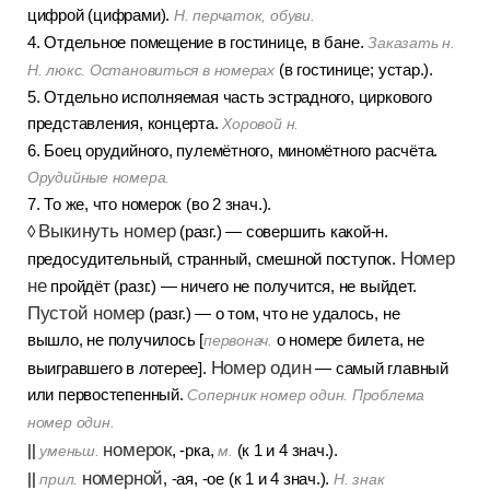
цифрой (цифрами).
Н. перчаток, обуви.
4. Отдельное помещение в гостинице, в бане.
Заказать н.
(в гостинице; устар.).
Н. люкс. Остановиться в номерах
5. Отдельно исполняемая часть эстрадного, циркового
представления, концерта.
Хоровой н.
6. Боец орудийного, пулемётного, миномётного расчёта.
Орудийные номера.
7. То же, что номерок (во 2 знач.).
Выкинуть номер
◊
(разг.) — совершить какой-н.
Номер
предосудительный, странный, смешной поступок.
не
пройдёт (разг.) — ничего не получится, не выйдет.
Пустой номер
(разг.) — о том, что не удалось, не
вышло, не получилось [
о номере билета, не
первонач.
Номер один
выигравшего в лотерее].
— самый главный
или первостепенный.
Соперник номер один. Проблема
номер один.
номерок
||
, -рка,
(к 1 и 4 знач.).
уменьш.
м.
номерной
||
, -ая, -ое (к 1 и 4 знач.).
прил.
Н. знак