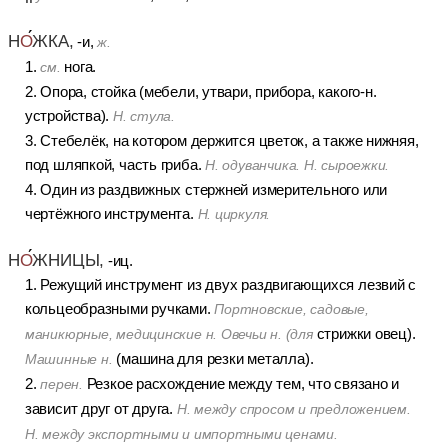
Н
О
ЖКА,
-и,
ж.
1.
нога.
см.
2. Опора, стойка (мебели, утвари, прибора, какого-н.
устройства).
Н. стула.
3. Стебелёк, на котором держится цветок, а также нижняя,
под шляпкой, часть гриба.
Н. одуванчика. Н. сыроежки.
4. Один из раздвижных стержней измерительного или
чертёжного инструмента.
Н. циркуля.
Н
О
ЖНИЦЫ,
-иц.
1. Режущий инструмент из двух раздвигающихся лезвий с
кольцеобразными ручками.
Портновские, садовые,
стрижки овец).
маникюрные, медицинские н. Овечьи н. (для
(машина для резки металла).
Машинные н.
2.
Резкое расхождение между тем, что связано и
перен.
зависит друг от друга.
Н. между спросом и предложением.
Н. между экспортными и импортными ценами.