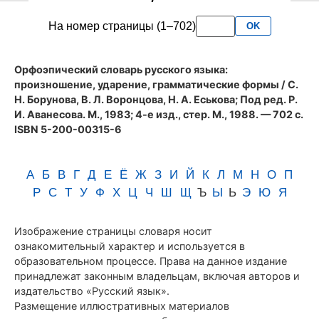
словаря
На номер страницы (1–702)
OK
Аванесова
(1983)
Орфоэпический словарь русского языка:
произношение, ударение, грамматические формы
/ С.
Н. Борунова, В. Л. Воронцова, Н. А. Еськова; Под ред. Р.
И. Аванесова. М., 1983; 4-е изд., стер. М., 1988. — 702 с.
ISBN 5-200-00315-6
А
Б
В
Г
Д
Е
Ё
Ж
З
И
Й
К
Л
М
Н
О
П
Р
С
Т
У
Ф
Х
Ц
Ч
Ш
Щ
Ъ
Ы
Ь
Э
Ю
Я
Изображение страницы словаря носит
ознакомительный характер и используется в
образовательном процессе. Права на данное издание
принадлежат законным владельцам, включая авторов и
издательство «Русский язык».
Размещение иллюстративных материалов