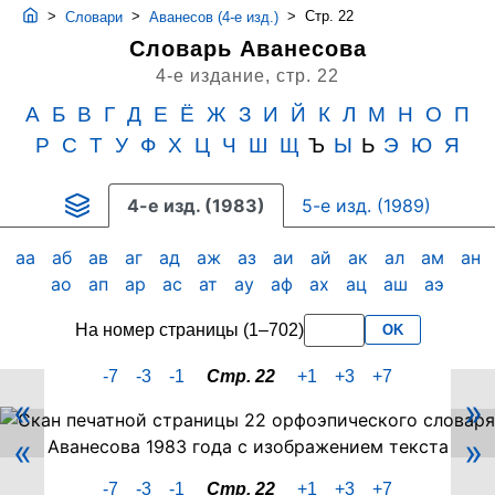
>
>
>
Стр. 22
Словари
Аванесов (4-е изд.)
Словарь Аванесова
4-е издание,
стр. 22
А
Б
В
Г
Д
Е
Ё
Ж
З
И
Й
К
Л
М
Н
О
П
Р
С
Т
У
Ф
Х
Ц
Ч
Ш
Щ
Ъ
Ы
Ь
Э
Ю
Я
4-е изд. (1983)
5-е изд. (1989)
аа
аб
ав
аг
ад
аж
аз
аи
ай
ак
ал
ам
ан
ао
ап
ар
ас
ат
ау
аф
ах
ац
аш
аэ
На номер страницы (1–702)
OK
-7
-3
-1
Стр. 22
+1
+3
+7
«
»
Скан
«
»
PDF-
страницы
-7
-3
-1
Стр. 22
+1
+3
+7
22