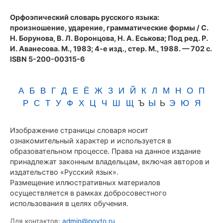
(1983)
Орфоэпический словарь русского языка:
произношение, ударение, грамматические формы
/ С.
Н. Борунова, В. Л. Воронцова, Н. А. Еськова; Под ред. Р.
И. Аванесова. М., 1983; 4-е изд., стер. М., 1988. — 702 с.
ISBN 5-200-00315-6
А
Б
В
Г
Д
Е
Ё
Ж
З
И
Й
К
Л
М
Н
О
П
Р
С
Т
У
Ф
Х
Ц
Ч
Ш
Щ
Ъ
Ы
Ь
Э
Ю
Я
Изображение страницы словаря носит
ознакомительный характер и используется в
образовательном процессе. Права на данное издание
принадлежат законным владельцам, включая авторов и
издательство «Русский язык».
Размещение иллюстративных материалов
осуществляется в рамках добросовестного
использования в целях обучения.
Для контактов:
admin@povto.ru