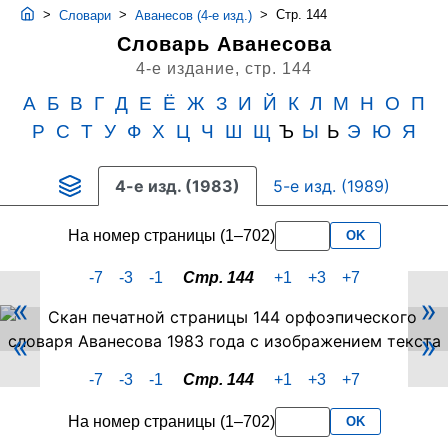
>
>
>
Стр. 144
Словари
Аванесов (4-е изд.)
Словарь Аванесова
4-е издание,
стр. 144
А
Б
В
Г
Д
Е
Ё
Ж
З
И
Й
К
Л
М
Н
О
П
Р
С
Т
У
Ф
Х
Ц
Ч
Ш
Щ
Ъ
Ы
Ь
Э
Ю
Я
4-е изд. (1983)
5-е изд. (1989)
На номер страницы (1–702)
OK
-7
-3
-1
Стр. 144
+1
+3
+7
«
»
Скан
«
»
PDF-
страницы
-7
-3
-1
Стр. 144
+1
+3
+7
144
словаря
На номер страницы (1–702)
OK
Аванесова