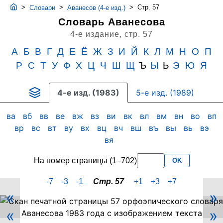
>
>
>
Стр. 57
Словари
Аванесов (4-е изд.)
Словарь Аванесова
4-е издание,
стр. 57
А
Б
В
Г
Д
Е
Ё
Ж
З
И
Й
К
Л
М
Н
О
П
Р
С
Т
У
Ф
Х
Ц
Ч
Ш
Щ
Ъ
Ы
Ь
Э
Ю
Я
4-е изд. (1983)
5-е изд. (1989)
ва
вб
вв
ве
вж
вз
ви
вк
вл
вм
вн
во
вп
вр
вс
вт
ву
вх
вц
вч
вш
въ
вы
вь
вэ
вя
На номер страницы (1–702)
OK
-7
-3
-1
Стр. 57
+1
+3
+7
«
»
Скан
«
»
PDF-