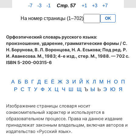
страницы
-7
-3
-1
Стр. 57
+1
+3
+7
57
словаря
На номер страницы (1–702)
OK
Аванесова
(1983)
Орфоэпический словарь русского языка:
произношение, ударение, грамматические формы
/ С.
Н. Борунова, В. Л. Воронцова, Н. А. Еськова; Под ред. Р.
И. Аванесова. М., 1983; 4-е изд., стер. М., 1988. — 702 с.
ISBN 5-200-00315-6
А
Б
В
Г
Д
Е
Ё
Ж
З
И
Й
К
Л
М
Н
О
П
Р
С
Т
У
Ф
Х
Ц
Ч
Ш
Щ
Ъ
Ы
Ь
Э
Ю
Я
Изображение страницы словаря носит
ознакомительный характер и используется в
образовательном процессе. Права на данное издание
принадлежат законным владельцам, включая авторов и
издательство «Русский язык».