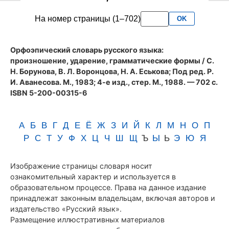
словаря
На номер страницы (1–702)
OK
Аванесова
(1983)
Орфоэпический словарь русского языка:
произношение, ударение, грамматические формы
/ С.
Н. Борунова, В. Л. Воронцова, Н. А. Еськова; Под ред. Р.
И. Аванесова. М., 1983; 4-е изд., стер. М., 1988. — 702 с.
ISBN 5-200-00315-6
А
Б
В
Г
Д
Е
Ё
Ж
З
И
Й
К
Л
М
Н
О
П
Р
С
Т
У
Ф
Х
Ц
Ч
Ш
Щ
Ъ
Ы
Ь
Э
Ю
Я
Изображение страницы словаря носит
ознакомительный характер и используется в
образовательном процессе. Права на данное издание
принадлежат законным владельцам, включая авторов и
издательство «Русский язык».
Размещение иллюстративных материалов