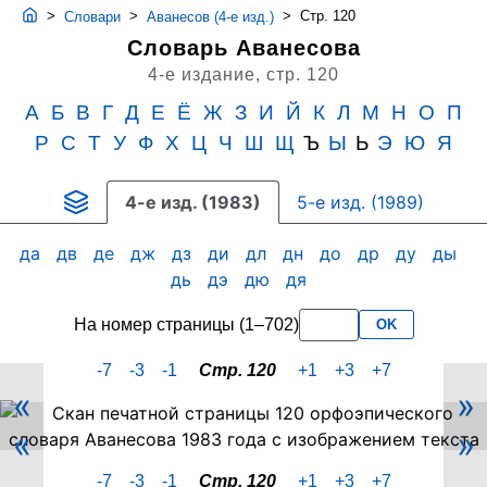
>
>
>
Стр. 120
Словари
Аванесов (4-е изд.)
Словарь Аванесова
4-е издание,
стр. 120
А
Б
В
Г
Д
Е
Ё
Ж
З
И
Й
К
Л
М
Н
О
П
Р
С
Т
У
Ф
Х
Ц
Ч
Ш
Щ
Ъ
Ы
Ь
Э
Ю
Я
4-е изд. (1983)
5-е изд. (1989)
да
дв
де
дж
дз
ди
дл
дн
до
др
ду
ды
дь
дэ
дю
дя
На номер страницы (1–702)
OK
-7
-3
-1
Стр. 120
+1
+3
+7
«
»
Скан
«
»
PDF-
страницы
-7
-3
-1
Стр. 120
+1
+3
+7
120