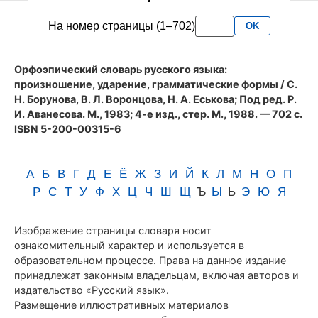
словаря
На номер страницы (1–702)
OK
Аванесова
(1983)
Орфоэпический словарь русского языка:
произношение, ударение, грамматические формы
/ С.
Н. Борунова, В. Л. Воронцова, Н. А. Еськова; Под ред. Р.
И. Аванесова. М., 1983; 4-е изд., стер. М., 1988. — 702 с.
ISBN 5-200-00315-6
А
Б
В
Г
Д
Е
Ё
Ж
З
И
Й
К
Л
М
Н
О
П
Р
С
Т
У
Ф
Х
Ц
Ч
Ш
Щ
Ъ
Ы
Ь
Э
Ю
Я
Изображение страницы словаря носит
ознакомительный характер и используется в
образовательном процессе. Права на данное издание
принадлежат законным владельцам, включая авторов и
издательство «Русский язык».
Размещение иллюстративных материалов