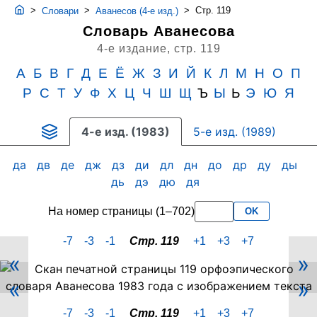
>
>
>
Стр. 119
Словари
Аванесов (4-е изд.)
Словарь Аванесова
4-е издание,
стр. 119
А
Б
В
Г
Д
Е
Ё
Ж
З
И
Й
К
Л
М
Н
О
П
Р
С
Т
У
Ф
Х
Ц
Ч
Ш
Щ
Ъ
Ы
Ь
Э
Ю
Я
4-е изд. (1983)
5-е изд. (1989)
да
дв
де
дж
дз
ди
дл
дн
до
др
ду
ды
дь
дэ
дю
дя
На номер страницы (1–702)
OK
-7
-3
-1
Стр. 119
+1
+3
+7
«
»
Скан
«
»
PDF-
страницы
-7
-3
-1
Стр. 119
+1
+3
+7
119