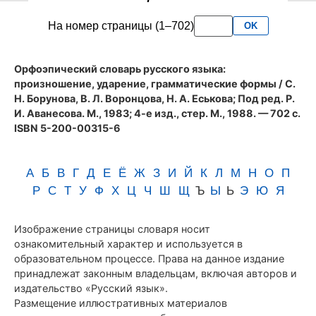
словаря
На номер страницы (1–702)
OK
Аванесова
(1983)
Орфоэпический словарь русского языка:
произношение, ударение, грамматические формы
/ С.
Н. Борунова, В. Л. Воронцова, Н. А. Еськова; Под ред. Р.
И. Аванесова. М., 1983; 4-е изд., стер. М., 1988. — 702 с.
ISBN 5-200-00315-6
А
Б
В
Г
Д
Е
Ё
Ж
З
И
Й
К
Л
М
Н
О
П
Р
С
Т
У
Ф
Х
Ц
Ч
Ш
Щ
Ъ
Ы
Ь
Э
Ю
Я
Изображение страницы словаря носит
ознакомительный характер и используется в
образовательном процессе. Права на данное издание
принадлежат законным владельцам, включая авторов и
издательство «Русский язык».
Размещение иллюстративных материалов