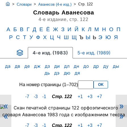
>
>
>
Стр. 122
Словари
Аванесов (4-е изд.)
Словарь Аванесова
4-е издание,
стр. 122
А
Б
В
Г
Д
Е
Ё
Ж
З
И
Й
К
Л
М
Н
О
П
Р
С
Т
У
Ф
Х
Ц
Ч
Ш
Щ
Ъ
Ы
Ь
Э
Ю
Я
4-е изд. (1983)
5-е изд. (1989)
да
дв
де
дж
дз
ди
дл
дн
до
др
ду
ды
дь
дэ
дю
дя
На номер страницы (1–702)
OK
-7
-3
-1
Стр. 122
+1
+3
+7
«
»
Скан
«
»
PDF-
страницы
-7
-3
-1
Стр. 122
+1
+3
+7
122