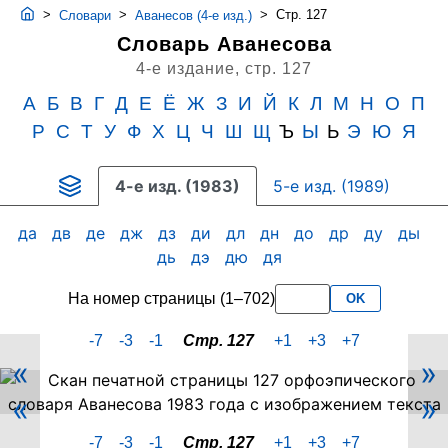
>
>
>
Стр. 127
Словари
Аванесов (4-е изд.)
Словарь Аванесова
4-е издание,
стр. 127
А
Б
В
Г
Д
Е
Ё
Ж
З
И
Й
К
Л
М
Н
О
П
Р
С
Т
У
Ф
Х
Ц
Ч
Ш
Щ
Ъ
Ы
Ь
Э
Ю
Я
4-е изд. (1983)
5-е изд. (1989)
да
дв
де
дж
дз
ди
дл
дн
до
др
ду
ды
дь
дэ
дю
дя
На номер страницы (1–702)
OK
-7
-3
-1
Стр. 127
+1
+3
+7
«
»
Скан
«
»
PDF-
страницы
-7
-3
-1
Стр. 127
+1
+3
+7
127