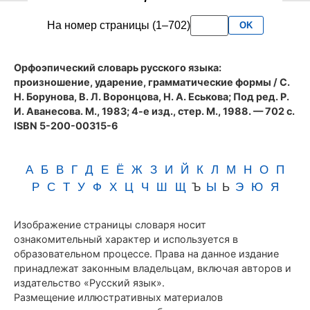
словаря
На номер страницы (1–702)
OK
Аванесова
(1983)
Орфоэпический словарь русского языка:
произношение, ударение, грамматические формы
/ С.
Н. Борунова, В. Л. Воронцова, Н. А. Еськова; Под ред. Р.
И. Аванесова. М., 1983; 4-е изд., стер. М., 1988. — 702 с.
ISBN 5-200-00315-6
А
Б
В
Г
Д
Е
Ё
Ж
З
И
Й
К
Л
М
Н
О
П
Р
С
Т
У
Ф
Х
Ц
Ч
Ш
Щ
Ъ
Ы
Ь
Э
Ю
Я
Изображение страницы словаря носит
ознакомительный характер и используется в
образовательном процессе. Права на данное издание
принадлежат законным владельцам, включая авторов и
издательство «Русский язык».
Размещение иллюстративных материалов