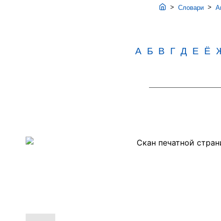
>
>
Словари
Ав
А
Б
В
Г
Д
Е
Ё
Скан
PDF-
страницы
127
словаря
Аванесова
(1989)