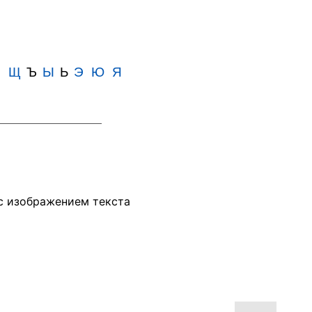
Ш
Щ
Ъ
Ы
Ь
Э
Ю
Я