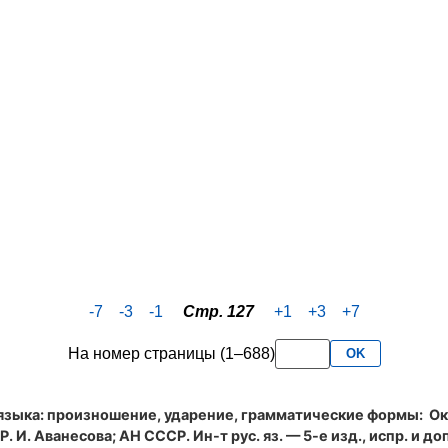
-7
-3
-1
Стр. 127
+1
+3
+7
На номер страницы (1–688)
OK
языка: произношение, ударение, грамматические формы
: Ок
. И. Аванесова; АН СССР. Ин-т рус. яз. — 5-е изд., испр. и доп.