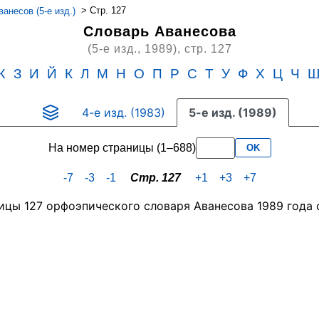
>
Стр. 127
анесов (5-е изд.)
Словарь Аванесова
(5-е изд., 1989),
стр. 127
Ж
З
И
Й
К
Л
М
Н
О
П
Р
С
Т
У
Ф
Х
Ц
Ч
4-е изд. (1983)
5-е изд. (1989)
На номер страницы (1–688)
OK
-7
-3
-1
Стр. 127
+1
+3
+7