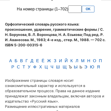
словаря
На номер страницы (1–702)
OK
Аванесова
(1983)
Орфоэпический словарь русского языка:
произношение, ударение, грамматические формы
/ С.
Н. Борунова, В. Л. Воронцова, Н. А. Еськова; Под ред. Р.
И. Аванесова. М., 1983; 4-е изд., стер. М., 1988. — 702 с.
ISBN 5-200-00315-6
А
Б
В
Г
Д
Е
Ё
Ж
З
И
Й
К
Л
М
Н
О
П
Р
С
Т
У
Ф
Х
Ц
Ч
Ш
Щ
Ъ
Ы
Ь
Э
Ю
Я
Изображение страницы словаря носит
ознакомительный характер и используется в
образовательном процессе. Права на данное издание
принадлежат законным владельцам, включая авторов и
издательство «Русский язык».
Размещение иллюстративных материалов