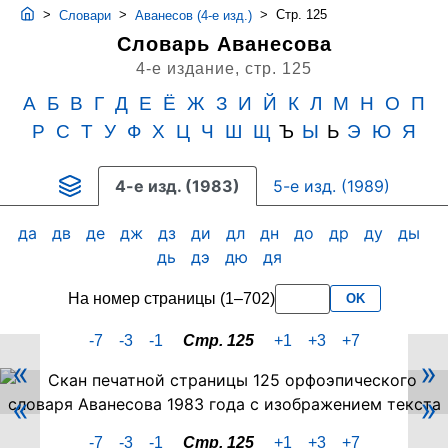
>
>
>
Стр. 125
Словари
Аванесов (4-е изд.)
Словарь Аванесова
4-е издание,
стр. 125
А
Б
В
Г
Д
Е
Ё
Ж
З
И
Й
К
Л
М
Н
О
П
Р
С
Т
У
Ф
Х
Ц
Ч
Ш
Щ
Ъ
Ы
Ь
Э
Ю
Я
4-е изд. (1983)
5-е изд. (1989)
да
дв
де
дж
дз
ди
дл
дн
до
др
ду
ды
дь
дэ
дю
дя
На номер страницы (1–702)
OK
-7
-3
-1
Стр. 125
+1
+3
+7
«
»
Скан
«
»
PDF-
страницы
-7
-3
-1
Стр. 125
+1
+3
+7
125