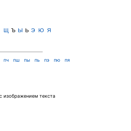
Ш
Щ
Ъ
Ы
Ь
Э
Ю
Я
х
пч
пш
пы
пь
пэ
пю
пя