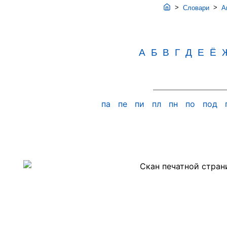
>
>
Словари
Ав
А
Б
В
Г
Д
Е
Ё
па
пе
пи
пл
пн
по
под
Скан
PDF-
страницы
379
словаря
Аванесова