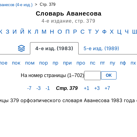
>
Стр. 379
анесов (4-е изд.)
Словарь Аванесова
4-е издание,
стр. 379
Ж
З
И
Й
К
Л
М
Н
О
П
Р
С
Т
У
Ф
Х
Ц
Ч
4-е изд. (1983)
5-е изд. (1989)
пое
пок
пом
пор
пр
при
про
пс
пт
пу
пф
п
На номер страницы (1–702)
OK
-7
-3
-1
Стр. 379
+1
+3
+7