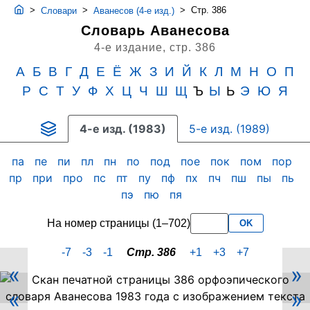
>
>
>
Стр. 386
Словари
Аванесов (4-е изд.)
Словарь Аванесова
4-е издание,
стр. 386
А
Б
В
Г
Д
Е
Ё
Ж
З
И
Й
К
Л
М
Н
О
П
Р
С
Т
У
Ф
Х
Ц
Ч
Ш
Щ
Ъ
Ы
Ь
Э
Ю
Я
4-е изд. (1983)
5-е изд. (1989)
па
пе
пи
пл
пн
по
под
пое
пок
пом
пор
пр
при
про
пс
пт
пу
пф
пх
пч
пш
пы
пь
пэ
пю
пя
На номер страницы (1–702)
OK
-7
-3
-1
Стр. 386
+1
+3
+7
«
»
Скан
«
»
PDF-