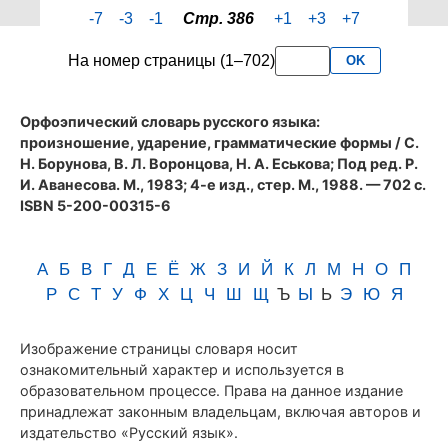
страницы
-7
-3
-1
Стр. 386
+1
+3
+7
386
словаря
На номер страницы (1–702)
OK
Аванесова
(1983)
Орфоэпический словарь русского языка:
произношение, ударение, грамматические формы
/ С.
Н. Борунова, В. Л. Воронцова, Н. А. Еськова; Под ред. Р.
И. Аванесова. М., 1983; 4-е изд., стер. М., 1988. — 702 с.
ISBN 5-200-00315-6
А
Б
В
Г
Д
Е
Ё
Ж
З
И
Й
К
Л
М
Н
О
П
Р
С
Т
У
Ф
Х
Ц
Ч
Ш
Щ
Ъ
Ы
Ь
Э
Ю
Я
Изображение страницы словаря носит
ознакомительный характер и используется в
образовательном процессе. Права на данное издание
принадлежат законным владельцам, включая авторов и
издательство «Русский язык».