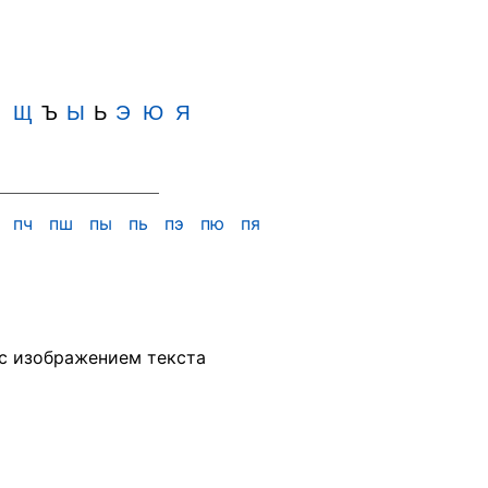
Ш
Щ
Ъ
Ы
Ь
Э
Ю
Я
х
пч
пш
пы
пь
пэ
пю
пя