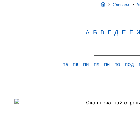
>
>
Словари
Ав
А
Б
В
Г
Д
Е
Ё
па
пе
пи
пл
пн
по
под
Скан
PDF-
страницы
385
словаря
Аванесова