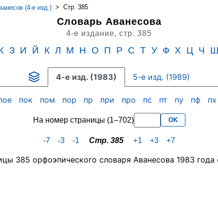
>
Стр. 385
анесов (4-е изд.)
Словарь Аванесова
4-е издание,
стр. 385
Ж
З
И
Й
К
Л
М
Н
О
П
Р
С
Т
У
Ф
Х
Ц
Ч
4-е изд. (1983)
5-е изд. (1989)
пое
пок
пом
пор
пр
при
про
пс
пт
пу
пф
п
На номер страницы (1–702)
OK
-7
-3
-1
Стр. 385
+1
+3
+7