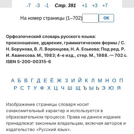
страницы
-7
-3
-1
Стр. 391
+1
+3
+7
391
словаря
На номер страницы (1–702)
OK
Аванесова
(1983)
Орфоэпический словарь русского языка:
произношение, ударение, грамматические формы
/ С.
Н. Борунова, В. Л. Воронцова, Н. А. Еськова; Под ред. Р.
И. Аванесова. М., 1983; 4-е изд., стер. М., 1988. — 702 с.
ISBN 5-200-00315-6
А
Б
В
Г
Д
Е
Ё
Ж
З
И
Й
К
Л
М
Н
О
П
Р
С
Т
У
Ф
Х
Ц
Ч
Ш
Щ
Ъ
Ы
Ь
Э
Ю
Я
Изображение страницы словаря носит
ознакомительный характер и используется в
образовательном процессе. Права на данное издание
принадлежат законным владельцам, включая авторов и
издательство «Русский язык».