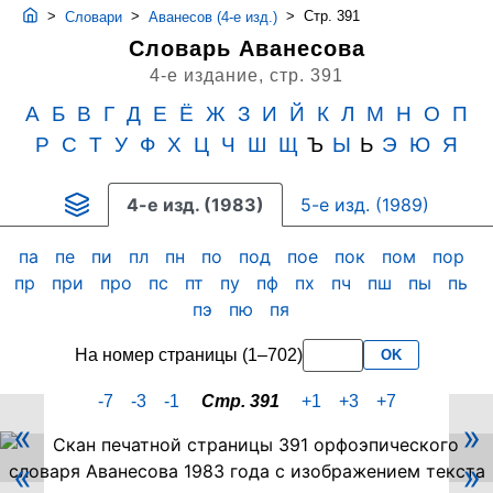
>
>
>
Стр. 391
Словари
Аванесов (4-е изд.)
Словарь Аванесова
4-е издание,
стр. 391
А
Б
В
Г
Д
Е
Ё
Ж
З
И
Й
К
Л
М
Н
О
П
Р
С
Т
У
Ф
Х
Ц
Ч
Ш
Щ
Ъ
Ы
Ь
Э
Ю
Я
4-е изд. (1983)
5-е изд. (1989)
па
пе
пи
пл
пн
по
под
пое
пок
пом
пор
пр
при
про
пс
пт
пу
пф
пх
пч
пш
пы
пь
пэ
пю
пя
На номер страницы (1–702)
OK
-7
-3
-1
Стр. 391
+1
+3
+7
«
»
Скан
«
»
PDF-