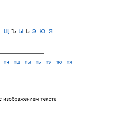
Ш
Щ
Ъ
Ы
Ь
Э
Ю
Я
х
пч
пш
пы
пь
пэ
пю
пя