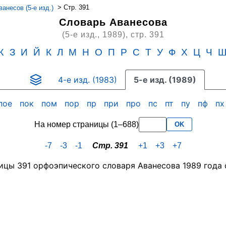
>
Стр. 391
анесов (5-е изд.)
Словарь Аванесова
(5-е изд., 1989),
стр. 391
Ж
З
И
Й
К
Л
М
Н
О
П
Р
С
Т
У
Ф
Х
Ц
Ч
4-е изд. (1983)
5-е изд. (1989)
пое
пок
пом
пор
пр
при
про
пс
пт
пу
пф
п
На номер страницы (1–688)
OK
-7
-3
-1
Стр. 391
+1
+3
+7