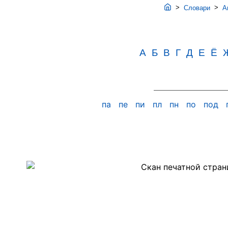
>
>
Словари
Ав
А
Б
В
Г
Д
Е
Ё
па
пе
пи
пл
пн
по
под
Скан
PDF-
страницы
391
словаря
Аванесова