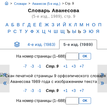
>
>
>
Стр. 9
Словари
Аванесов (5-е изд.)
Словарь Аванесова
(5-е изд., 1989),
стр. 9
А
Б
В
Г
Д
Е
Ё
Ж
З
И
Й
К
Л
М
Н
О
П
Р
С
Т
У
Ф
Х
Ц
Ч
Ш
Щ
Ъ
Ы
Ь
Э
Ю
Я
4-е изд. (1983)
5-е изд. (1989)
На номер страницы (1–688)
OK
-7
-3
-1
Стр. 9
+1
+3
+7
«
»
Скан
«
»
PDF-
страницы
-7
-3
-1
Стр. 9
+1
+3
+7
9
словаря
На номер страницы (1–688)
OK
Аванесова