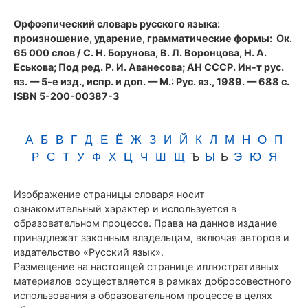
(1989)
Орфоэпический словарь русского языка:
произношение, ударение, грамматические формы
: Ок.
65 000 слов / С. Н. Борунова, В. Л. Воронцова, Н. А.
Еськова; Под ред. Р. И. Аванесова; АН СССР. Ин-т рус.
яз. — 5-е изд., испр. и доп. — М.: Рус. яз., 1989. — 688 с.
ISBN 5-200-00387-3
А
Б
В
Г
Д
Е
Ё
Ж
З
И
Й
К
Л
М
Н
О
П
Р
С
Т
У
Ф
Х
Ц
Ч
Ш
Щ
Ъ
Ы
Ь
Э
Ю
Я
Изображение страницы словаря носит
ознакомительный характер и используется в
образовательном процессе. Права на данное издание
принадлежат законным владельцам, включая авторов и
издательство «Русский язык».
Размещение на настоящей странице иллюстративных
материалов осуществляется в рамках добросовестного
использования в образовательном процессе в целях