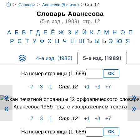
>
>
>
Стр. 12
Словари
Аванесов (5-е изд.)
Словарь Аванесова
(5-е изд., 1989),
стр. 12
А
Б
В
Г
Д
Е
Ё
Ж
З
И
Й
К
Л
М
Н
О
П
Р
С
Т
У
Ф
Х
Ц
Ч
Ш
Щ
Ъ
Ы
Ь
Э
Ю
Я
4-е изд. (1983)
5-е изд. (1989)
На номер страницы (1–688)
OK
-7
-3
-1
Стр. 12
+1
+3
+7
«
»
Скан
«
»
PDF-
страницы
-7
-3
-1
Стр. 12
+1
+3
+7
12
словаря
На номер страницы (1–688)
OK
Аванесова