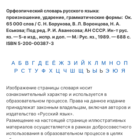
(1989)
Орфоэпический словарь русского языка:
произношение, ударение, грамматические формы
: Ок.
65 000 слов / С. Н. Борунова, В. Л. Воронцова, Н. А.
Еськова; Под ред. Р. И. Аванесова; АН СССР. Ин-т рус.
яз. — 5-е изд., испр. и доп. — М.: Рус. яз., 1989. — 688 с.
ISBN 5-200-00387-3
А
Б
В
Г
Д
Е
Ё
Ж
З
И
Й
К
Л
М
Н
О
П
Р
С
Т
У
Ф
Х
Ц
Ч
Ш
Щ
Ъ
Ы
Ь
Э
Ю
Я
Изображение страницы словаря носит
ознакомительный характер и используется в
образовательном процессе. Права на данное издание
принадлежат законным владельцам, включая авторов и
издательство «Русский язык».
Размещение на настоящей странице иллюстративных
материалов осуществляется в рамках добросовестного
использования в образовательном процессе в целях