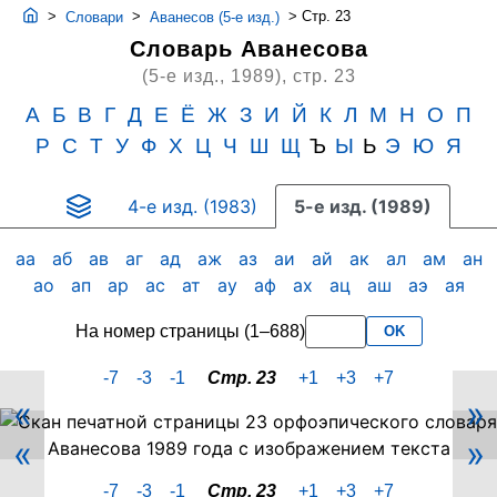
>
>
>
Стр. 23
Словари
Аванесов (5-е изд.)
Словарь Аванесова
(5-е изд., 1989),
стр. 23
А
Б
В
Г
Д
Е
Ё
Ж
З
И
Й
К
Л
М
Н
О
П
Р
С
Т
У
Ф
Х
Ц
Ч
Ш
Щ
Ъ
Ы
Ь
Э
Ю
Я
4-е изд. (1983)
5-е изд. (1989)
аа
аб
ав
аг
ад
аж
аз
аи
ай
ак
ал
ам
ан
ао
ап
ар
ас
ат
ау
аф
ах
ац
аш
аэ
ая
На номер страницы (1–688)
OK
-7
-3
-1
Стр. 23
+1
+3
+7
«
»
Скан
«
»
PDF-
страницы
-7
-3
-1
Стр. 23
+1
+3
+7
23