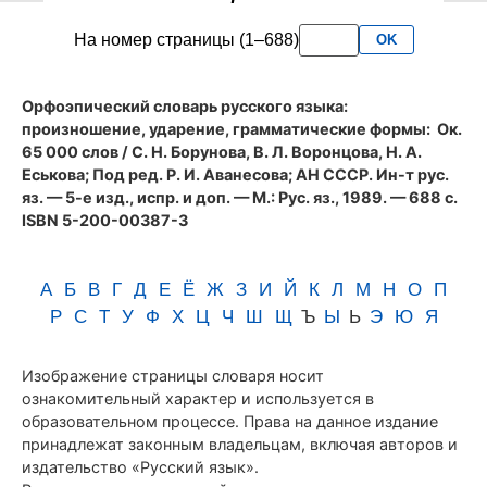
словаря
На номер страницы (1–688)
OK
Аванесова
(1989)
Орфоэпический словарь русского языка:
произношение, ударение, грамматические формы
: Ок.
65 000 слов / С. Н. Борунова, В. Л. Воронцова, Н. А.
Еськова; Под ред. Р. И. Аванесова; АН СССР. Ин-т рус.
яз. — 5-е изд., испр. и доп. — М.: Рус. яз., 1989. — 688 с.
ISBN 5-200-00387-3
А
Б
В
Г
Д
Е
Ё
Ж
З
И
Й
К
Л
М
Н
О
П
Р
С
Т
У
Ф
Х
Ц
Ч
Ш
Щ
Ъ
Ы
Ь
Э
Ю
Я
Изображение страницы словаря носит
ознакомительный характер и используется в
образовательном процессе. Права на данное издание
принадлежат законным владельцам, включая авторов и
издательство «Русский язык».