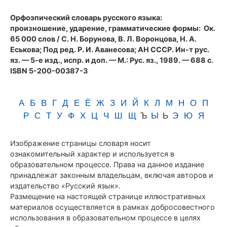
(1989)
Орфоэпический словарь русского языка:
произношение, ударение, грамматические формы
: Ок.
65 000 слов / С. Н. Борунова, В. Л. Воронцова, Н. А.
Еськова; Под ред. Р. И. Аванесова; АН СССР. Ин-т рус.
яз. — 5-е изд., испр. и доп. — М.: Рус. яз., 1989. — 688 с.
ISBN 5-200-00387-3
А
Б
В
Г
Д
Е
Ё
Ж
З
И
Й
К
Л
М
Н
О
П
Р
С
Т
У
Ф
Х
Ц
Ч
Ш
Щ
Ъ
Ы
Ь
Э
Ю
Я
Изображение страницы словаря носит
ознакомительный характер и используется в
образовательном процессе. Права на данное издание
принадлежат законным владельцам, включая авторов и
издательство «Русский язык».
Размещение на настоящей странице иллюстративных
материалов осуществляется в рамках добросовестного
использования в образовательном процессе в целях