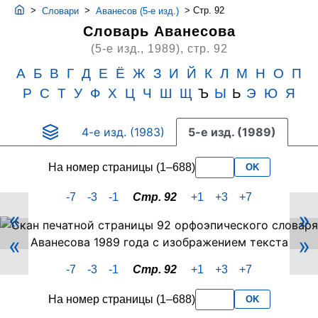
>
>
>
Стр. 92
Словари
Аванесов (5-е изд.)
Словарь Аванесова
(5-е изд., 1989),
стр. 92
А
Б
В
Г
Д
Е
Ё
Ж
З
И
Й
К
Л
М
Н
О
П
Р
С
Т
У
Ф
Х
Ц
Ч
Ш
Щ
Ъ
Ы
Ь
Э
Ю
Я
4-е изд. (1983)
5-е изд. (1989)
На номер страницы (1–688)
OK
-7
-3
-1
Стр. 92
+1
+3
+7
«
»
Скан
«
»
PDF-
страницы
-7
-3
-1
Стр. 92
+1
+3
+7
92
словаря
На номер страницы (1–688)
OK
Аванесова