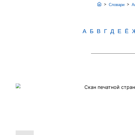
>
>
Словари
Ав
А
Б
В
Г
Д
Е
Ё
Скан
PDF-
страницы
99
словаря
Аванесова
(1989)