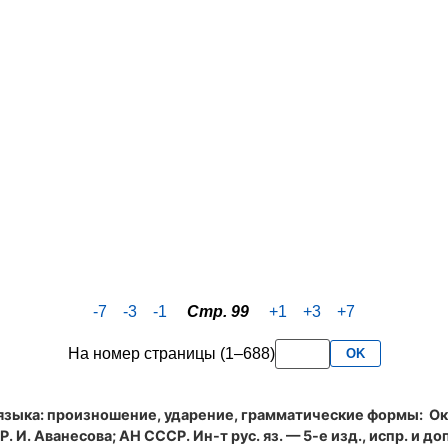
-7
-3
-1
Стр. 99
+1
+3
+7
На номер страницы (1–688)
OK
языка: произношение, ударение, грамматические формы
: Ок
. И. Аванесова; АН СССР. Ин-т рус. яз. — 5-е изд., испр. и доп.