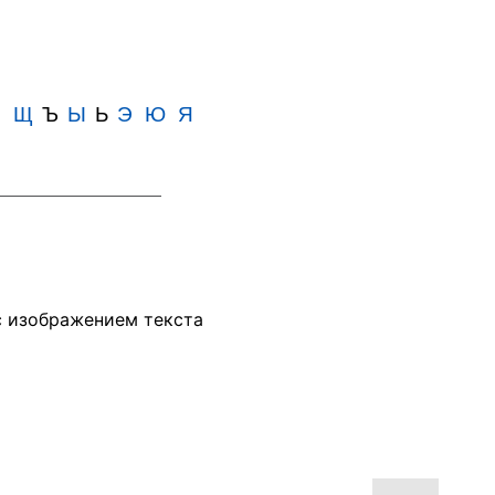
Ш
Щ
Ъ
Ы
Ь
Э
Ю
Я