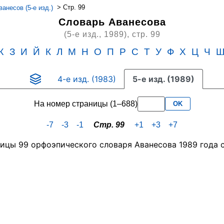
>
Стр. 99
анесов (5-е изд.)
Словарь Аванесова
(5-е изд., 1989),
стр. 99
Ж
З
И
Й
К
Л
М
Н
О
П
Р
С
Т
У
Ф
Х
Ц
Ч
4-е изд. (1983)
5-е изд. (1989)
На номер страницы (1–688)
OK
-7
-3
-1
Стр. 99
+1
+3
+7