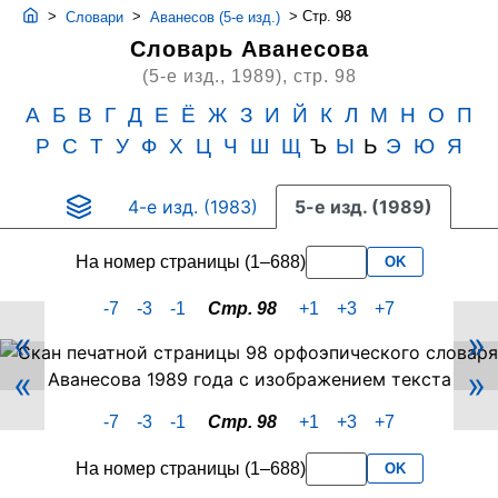
>
>
>
Стр. 98
Словари
Аванесов (5-е изд.)
Словарь Аванесова
(5-е изд., 1989),
стр. 98
А
Б
В
Г
Д
Е
Ё
Ж
З
И
Й
К
Л
М
Н
О
П
Р
С
Т
У
Ф
Х
Ц
Ч
Ш
Щ
Ъ
Ы
Ь
Э
Ю
Я
4-е изд. (1983)
5-е изд. (1989)
На номер страницы (1–688)
OK
-7
-3
-1
Стр. 98
+1
+3
+7
«
»
Скан
«
»
PDF-
страницы
-7
-3
-1
Стр. 98
+1
+3
+7
98
словаря
На номер страницы (1–688)
OK
Аванесова