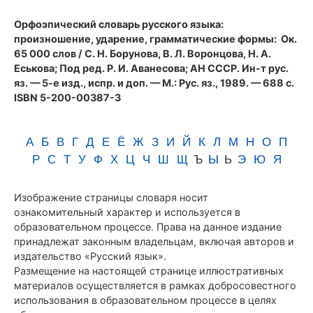
(1989)
Орфоэпический словарь русского языка:
произношение, ударение, грамматические формы
: Ок.
65 000 слов / С. Н. Борунова, В. Л. Воронцова, Н. А.
Еськова; Под ред. Р. И. Аванесова; АН СССР. Ин-т рус.
яз. — 5-е изд., испр. и доп. — М.: Рус. яз., 1989. — 688 с.
ISBN 5-200-00387-3
А
Б
В
Г
Д
Е
Ё
Ж
З
И
Й
К
Л
М
Н
О
П
Р
С
Т
У
Ф
Х
Ц
Ч
Ш
Щ
Ъ
Ы
Ь
Э
Ю
Я
Изображение страницы словаря носит
ознакомительный характер и используется в
образовательном процессе. Права на данное издание
принадлежат законным владельцам, включая авторов и
издательство «Русский язык».
Размещение на настоящей странице иллюстративных
материалов осуществляется в рамках добросовестного
использования в образовательном процессе в целях