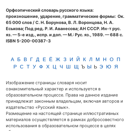
(1989)
Орфоэпический словарь русского языка:
произношение, ударение, грамматические формы
: Ок.
65 000 слов / С. Н. Борунова, В. Л. Воронцова, Н. А.
Еськова; Под ред. Р. И. Аванесова; АН СССР. Ин-т рус.
яз. — 5-е изд., испр. и доп. — М.: Рус. яз., 1989. — 688 с.
ISBN 5-200-00387-3
А
Б
В
Г
Д
Е
Ё
Ж
З
И
Й
К
Л
М
Н
О
П
Р
С
Т
У
Ф
Х
Ц
Ч
Ш
Щ
Ъ
Ы
Ь
Э
Ю
Я
Изображение страницы словаря носит
ознакомительный характер и используется в
образовательном процессе. Права на данное издание
принадлежат законным владельцам, включая авторов и
издательство «Русский язык».
Размещение на настоящей странице иллюстративных
материалов осуществляется в рамках добросовестного
использования в образовательном процессе в целях