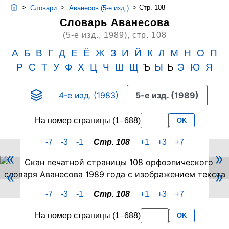
>
>
>
Стр. 108
Словари
Аванесов (5-е изд.)
Словарь Аванесова
(5-е изд., 1989),
стр. 108
А
Б
В
Г
Д
Е
Ё
Ж
З
И
Й
К
Л
М
Н
О
П
Р
С
Т
У
Ф
Х
Ц
Ч
Ш
Щ
Ъ
Ы
Ь
Э
Ю
Я
4-е изд. (1983)
5-е изд. (1989)
На номер страницы (1–688)
OK
-7
-3
-1
Стр. 108
+1
+3
+7
«
»
Скан
«
»
PDF-
страницы
-7
-3
-1
Стр. 108
+1
+3
+7
108
словаря
На номер страницы (1–688)
OK
Аванесова