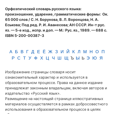
(1989)
Орфоэпический словарь русского языка:
произношение, ударение, грамматические формы
: Ок.
65 000 слов / С. Н. Борунова, В. Л. Воронцова, Н. А.
Еськова; Под ред. Р. И. Аванесова; АН СССР. Ин-т рус.
яз. — 5-е изд., испр. и доп. — М.: Рус. яз., 1989. — 688 с.
ISBN 5-200-00387-3
А
Б
В
Г
Д
Е
Ё
Ж
З
И
Й
К
Л
М
Н
О
П
Р
С
Т
У
Ф
Х
Ц
Ч
Ш
Щ
Ъ
Ы
Ь
Э
Ю
Я
Изображение страницы словаря носит
ознакомительный характер и используется в
образовательном процессе. Права на данное издание
принадлежат законным владельцам, включая авторов и
издательство «Русский язык».
Размещение на настоящей странице иллюстративных
материалов осуществляется в рамках добросовестного
использования в образовательном процессе в целях