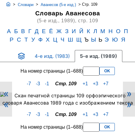
>
>
>
Стр. 109
Словари
Аванесов (5-е изд.)
Словарь Аванесова
(5-е изд., 1989),
стр. 109
А
Б
В
Г
Д
Е
Ё
Ж
З
И
Й
К
Л
М
Н
О
П
Р
С
Т
У
Ф
Х
Ц
Ч
Ш
Щ
Ъ
Ы
Ь
Э
Ю
Я
4-е изд. (1983)
5-е изд. (1989)
На номер страницы (1–688)
OK
-7
-3
-1
Стр. 109
+1
+3
+7
«
»
Скан
«
»
PDF-
страницы
-7
-3
-1
Стр. 109
+1
+3
+7
109
словаря
На номер страницы (1–688)
OK
Аванесова