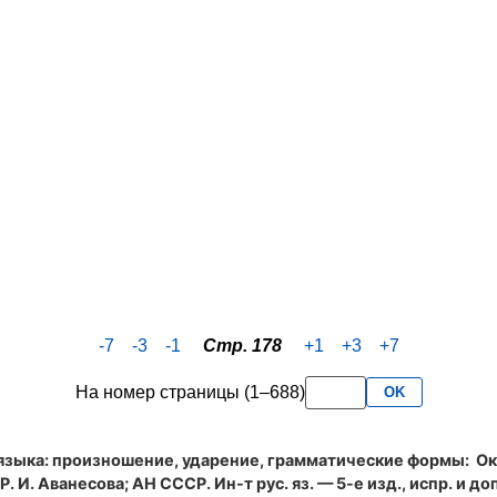
-7
-3
-1
Стр. 178
+1
+3
+7
На номер страницы (1–688)
OK
языка: произношение, ударение, грамматические формы
: Ок
. И. Аванесова; АН СССР. Ин-т рус. яз. — 5-е изд., испр. и доп.