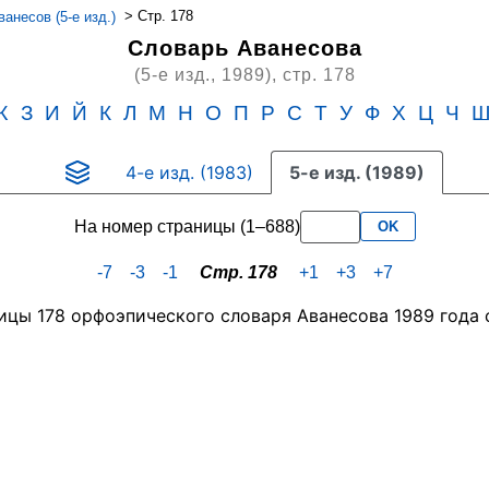
>
Стр. 178
анесов (5-е изд.)
Словарь Аванесова
(5-е изд., 1989),
стр. 178
Ж
З
И
Й
К
Л
М
Н
О
П
Р
С
Т
У
Ф
Х
Ц
Ч
4-е изд. (1983)
5-е изд. (1989)
На номер страницы (1–688)
OK
-7
-3
-1
Стр. 178
+1
+3
+7