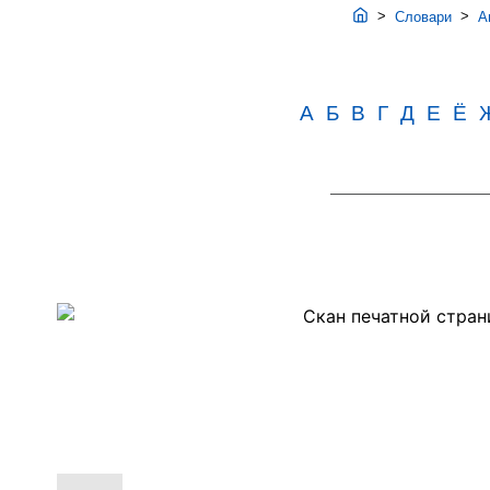
>
>
Словари
Ав
А
Б
В
Г
Д
Е
Ё
Скан
PDF-
страницы
178
словаря
Аванесова
(1989)