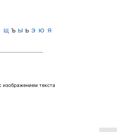
Ш
Щ
Ъ
Ы
Ь
Э
Ю
Я