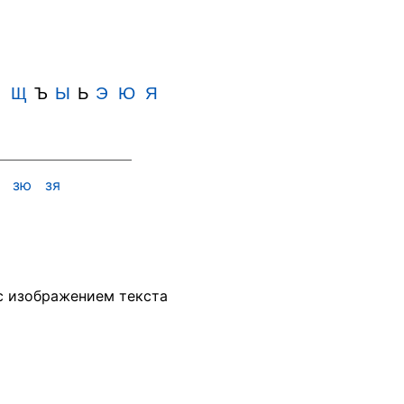
Ш
Щ
Ъ
Ы
Ь
Э
Ю
Я
э
зю
зя