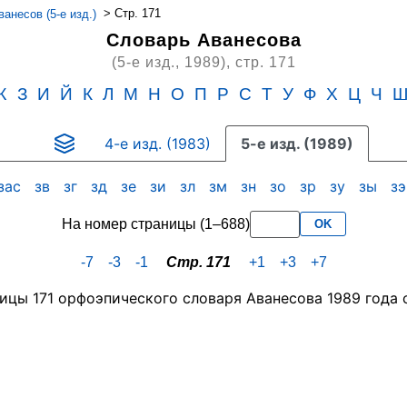
>
Стр. 171
анесов (5-е изд.)
Словарь Аванесова
(5-е изд., 1989),
стр. 171
Ж
З
И
Й
К
Л
М
Н
О
П
Р
С
Т
У
Ф
Х
Ц
Ч
4-е изд. (1983)
5-е изд. (1989)
зас
зв
зг
зд
зе
зи
зл
зм
зн
зо
зр
зу
зы
з
На номер страницы (1–688)
OK
-7
-3
-1
Стр. 171
+1
+3
+7