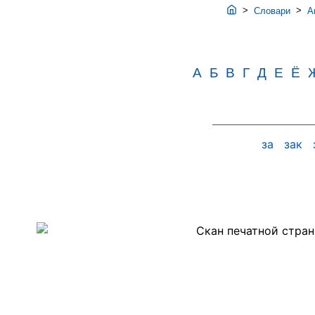
>
>
Словари
Ав
А
Б
В
Г
Д
Е
Ё
за
зак
Скан
PDF-
страницы
171
словаря
Аванесова