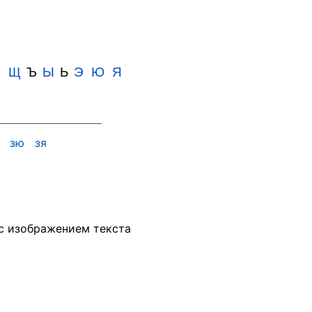
Ш
Щ
Ъ
Ы
Ь
Э
Ю
Я
э
зю
зя