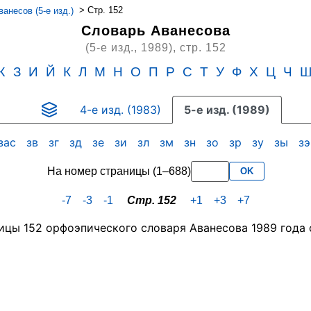
>
Стр. 152
анесов (5-е изд.)
Словарь Аванесова
(5-е изд., 1989),
стр. 152
Ж
З
И
Й
К
Л
М
Н
О
П
Р
С
Т
У
Ф
Х
Ц
Ч
4-е изд. (1983)
5-е изд. (1989)
зас
зв
зг
зд
зе
зи
зл
зм
зн
зо
зр
зу
зы
з
На номер страницы (1–688)
OK
-7
-3
-1
Стр. 152
+1
+3
+7