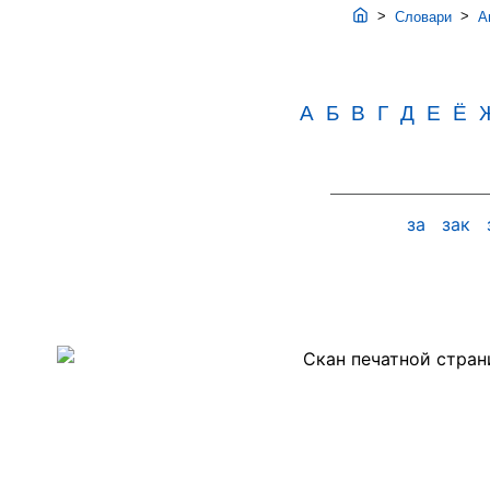
>
>
Словари
Ав
А
Б
В
Г
Д
Е
Ё
за
зак
Скан
PDF-
страницы
152
словаря
Аванесова