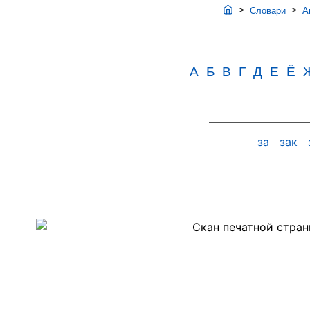
>
>
Словари
Ав
А
Б
В
Г
Д
Е
Ё
за
зак
Скан
PDF-
страницы
151
словаря
Аванесова