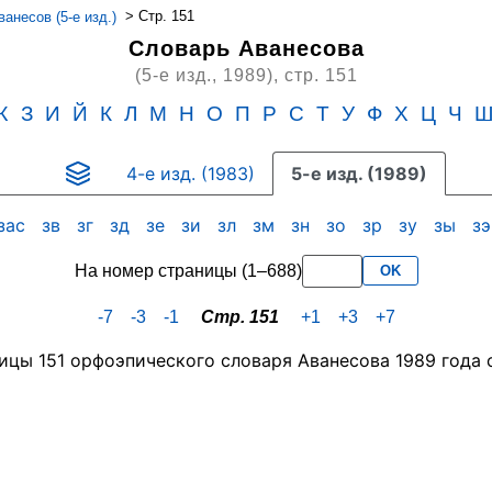
>
Стр. 151
анесов (5-е изд.)
Словарь Аванесова
(5-е изд., 1989),
стр. 151
Ж
З
И
Й
К
Л
М
Н
О
П
Р
С
Т
У
Ф
Х
Ц
Ч
4-е изд. (1983)
5-е изд. (1989)
зас
зв
зг
зд
зе
зи
зл
зм
зн
зо
зр
зу
зы
з
На номер страницы (1–688)
OK
-7
-3
-1
Стр. 151
+1
+3
+7