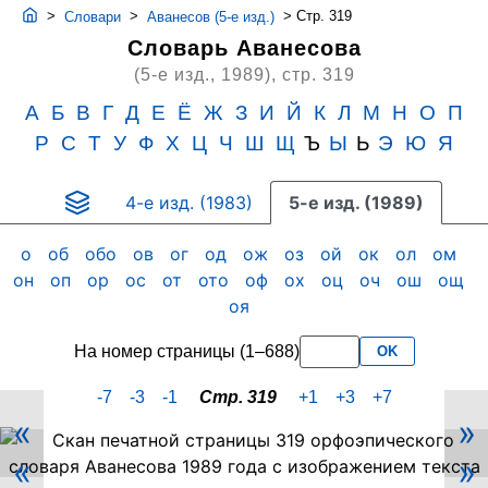
>
>
>
Стр. 319
Словари
Аванесов (5-е изд.)
Словарь Аванесова
(5-е изд., 1989),
стр. 319
А
Б
В
Г
Д
Е
Ё
Ж
З
И
Й
К
Л
М
Н
О
П
Р
С
Т
У
Ф
Х
Ц
Ч
Ш
Щ
Ъ
Ы
Ь
Э
Ю
Я
4-е изд. (1983)
5-е изд. (1989)
о
об
обо
ов
ог
од
ож
оз
ой
ок
ол
ом
он
оп
ор
ос
от
ото
оф
ох
оц
оч
ош
ощ
оя
На номер страницы (1–688)
OK
-7
-3
-1
Стр. 319
+1
+3
+7
«
»
Скан
«
»
PDF-