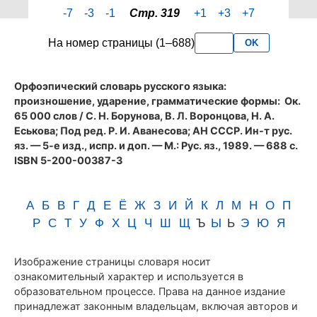
страницы
-7
-3
-1
Стр. 319
+1
+3
+7
319
словаря
На номер страницы (1–688)
OK
Аванесова
(1989)
Орфоэпический словарь русского языка:
произношение, ударение, грамматические формы
: Ок.
65 000 слов / С. Н. Борунова, В. Л. Воронцова, Н. А.
Еськова; Под ред. Р. И. Аванесова; АН СССР. Ин-т рус.
яз. — 5-е изд., испр. и доп. — М.: Рус. яз., 1989. — 688 с.
ISBN 5-200-00387-3
А
Б
В
Г
Д
Е
Ё
Ж
З
И
Й
К
Л
М
Н
О
П
Р
С
Т
У
Ф
Х
Ц
Ч
Ш
Щ
Ъ
Ы
Ь
Э
Ю
Я
Изображение страницы словаря носит
ознакомительный характер и используется в
образовательном процессе. Права на данное издание
принадлежат законным владельцам, включая авторов и