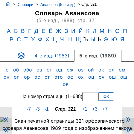
>
>
>
Стр. 321
Словари
Аванесов (5-е изд.)
Словарь Аванесова
(5-е изд., 1989),
стр. 321
А
Б
В
Г
Д
Е
Ё
Ж
З
И
Й
К
Л
М
Н
О
П
Р
С
Т
У
Ф
Х
Ц
Ч
Ш
Щ
Ъ
Ы
Ь
Э
Ю
Я
4-е изд. (1983)
5-е изд. (1989)
о
об
обо
ов
ог
од
ож
оз
ой
ок
ол
ом
он
оп
ор
ос
от
ото
оф
ох
оц
оч
ош
ощ
оя
На номер страницы (1–688)
OK
-7
-3
-1
Стр. 321
+1
+3
+7
«
»
Скан
«
»
PDF-