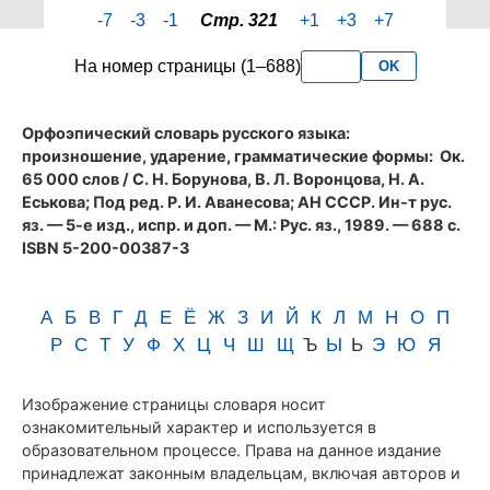
страницы
-7
-3
-1
Стр. 321
+1
+3
+7
321
словаря
На номер страницы (1–688)
OK
Аванесова
(1989)
Орфоэпический словарь русского языка:
произношение, ударение, грамматические формы
: Ок.
65 000 слов / С. Н. Борунова, В. Л. Воронцова, Н. А.
Еськова; Под ред. Р. И. Аванесова; АН СССР. Ин-т рус.
яз. — 5-е изд., испр. и доп. — М.: Рус. яз., 1989. — 688 с.
ISBN 5-200-00387-3
А
Б
В
Г
Д
Е
Ё
Ж
З
И
Й
К
Л
М
Н
О
П
Р
С
Т
У
Ф
Х
Ц
Ч
Ш
Щ
Ъ
Ы
Ь
Э
Ю
Я
Изображение страницы словаря носит
ознакомительный характер и используется в
образовательном процессе. Права на данное издание
принадлежат законным владельцам, включая авторов и