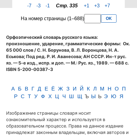
страницы
-7
-3
-1
Стр. 335
+1
+3
+7
335
словаря
На номер страницы (1–688)
OK
Аванесова
(1989)
Орфоэпический словарь русского языка:
произношение, ударение, грамматические формы
: Ок.
65 000 слов / С. Н. Борунова, В. Л. Воронцова, Н. А.
Еськова; Под ред. Р. И. Аванесова; АН СССР. Ин-т рус.
яз. — 5-е изд., испр. и доп. — М.: Рус. яз., 1989. — 688 с.
ISBN 5-200-00387-3
А
Б
В
Г
Д
Е
Ё
Ж
З
И
Й
К
Л
М
Н
О
П
Р
С
Т
У
Ф
Х
Ц
Ч
Ш
Щ
Ъ
Ы
Ь
Э
Ю
Я
Изображение страницы словаря носит
ознакомительный характер и используется в
образовательном процессе. Права на данное издание
принадлежат законным владельцам, включая авторов и