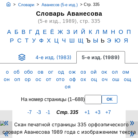
>
>
>
Стр. 335
Словари
Аванесов (5-е изд.)
Словарь Аванесова
(5-е изд., 1989),
стр. 335
А
Б
В
Г
Д
Е
Ё
Ж
З
И
Й
К
Л
М
Н
О
П
Р
С
Т
У
Ф
Х
Ц
Ч
Ш
Щ
Ъ
Ы
Ь
Э
Ю
Я
4-е изд. (1983)
5-е изд. (1989)
о
об
обо
ов
ог
од
ож
оз
ой
ок
ол
ом
он
оп
ор
ос
от
ото
оф
ох
оц
оч
ош
ощ
оя
На номер страницы (1–688)
OK
-7
-3
-1
Стр. 335
+1
+3
+7
«
»
Скан
«
»
PDF-