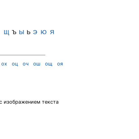
Ш
Щ
Ъ
Ы
Ь
Э
Ю
Я
ох
оц
оч
ош
ощ
оя