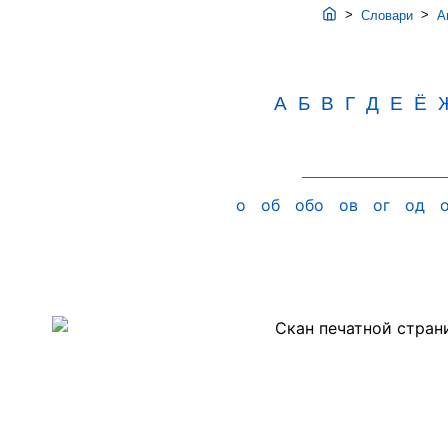
>
>
Словари
Ав
А
Б
В
Г
Д
Е
Ё
о
об
обо
ов
ог
од
Скан
PDF-
страницы
343
словаря
Аванесова