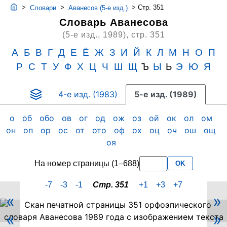
>
>
>
Стр. 351
Словари
Аванесов (5-е изд.)
Словарь Аванесова
(5-е изд., 1989),
стр. 351
А
Б
В
Г
Д
Е
Ё
Ж
З
И
Й
К
Л
М
Н
О
П
Р
С
Т
У
Ф
Х
Ц
Ч
Ш
Щ
Ъ
Ы
Ь
Э
Ю
Я
4-е изд. (1983)
5-е изд. (1989)
о
об
обо
ов
ог
од
ож
оз
ой
ок
ол
ом
он
оп
ор
ос
от
ото
оф
ох
оц
оч
ош
ощ
оя
На номер страницы (1–688)
OK
-7
-3
-1
Стр. 351
+1
+3
+7
«
»
Скан
«
»
PDF-