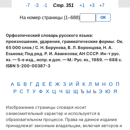
страницы
-7
-3
-1
Стр. 351
+1
+3
+7
351
словаря
На номер страницы (1–688)
OK
Аванесова
(1989)
Орфоэпический словарь русского языка:
произношение, ударение, грамматические формы
: Ок.
65 000 слов / С. Н. Борунова, В. Л. Воронцова, Н. А.
Еськова; Под ред. Р. И. Аванесова; АН СССР. Ин-т рус.
яз. — 5-е изд., испр. и доп. — М.: Рус. яз., 1989. — 688 с.
ISBN 5-200-00387-3
А
Б
В
Г
Д
Е
Ё
Ж
З
И
Й
К
Л
М
Н
О
П
Р
С
Т
У
Ф
Х
Ц
Ч
Ш
Щ
Ъ
Ы
Ь
Э
Ю
Я
Изображение страницы словаря носит
ознакомительный характер и используется в
образовательном процессе. Права на данное издание
принадлежат законным владельцам, включая авторов и