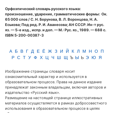
(1989)
Орфоэпический словарь русского языка:
произношение, ударение, грамматические формы
: Ок.
65 000 слов / С. Н. Борунова, В. Л. Воронцова, Н. А.
Еськова; Под ред. Р. И. Аванесова; АН СССР. Ин-т рус.
яз. — 5-е изд., испр. и доп. — М.: Рус. яз., 1989. — 688 с.
ISBN 5-200-00387-3
А
Б
В
Г
Д
Е
Ё
Ж
З
И
Й
К
Л
М
Н
О
П
Р
С
Т
У
Ф
Х
Ц
Ч
Ш
Щ
Ъ
Ы
Ь
Э
Ю
Я
Изображение страницы словаря носит
ознакомительный характер и используется в
образовательном процессе. Права на данное издание
принадлежат законным владельцам, включая авторов и
издательство «Русский язык».
Размещение на настоящей странице иллюстративных
материалов осуществляется в рамках добросовестного
использования в образовательном процессе в целях