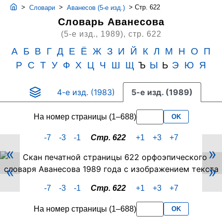
>
>
>
Стр. 622
Словари
Аванесов (5-е изд.)
Словарь Аванесова
(5-е изд., 1989),
стр. 622
А
Б
В
Г
Д
Е
Ё
Ж
З
И
Й
К
Л
М
Н
О
П
Р
С
Т
У
Ф
Х
Ц
Ч
Ш
Щ
Ъ
Ы
Ь
Э
Ю
Я
4-е изд. (1983)
5-е изд. (1989)
На номер страницы (1–688)
OK
-7
-3
-1
Стр. 622
+1
+3
+7
«
»
Скан
«
»
PDF-
страницы
-7
-3
-1
Стр. 622
+1
+3
+7
622
словаря
На номер страницы (1–688)
OK
Аванесова