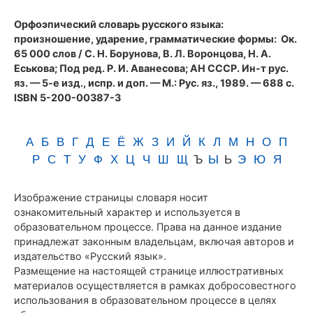
(1989)
Орфоэпический словарь русского языка:
произношение, ударение, грамматические формы
: Ок.
65 000 слов / С. Н. Борунова, В. Л. Воронцова, Н. А.
Еськова; Под ред. Р. И. Аванесова; АН СССР. Ин-т рус.
яз. — 5-е изд., испр. и доп. — М.: Рус. яз., 1989. — 688 с.
ISBN 5-200-00387-3
А
Б
В
Г
Д
Е
Ё
Ж
З
И
Й
К
Л
М
Н
О
П
Р
С
Т
У
Ф
Х
Ц
Ч
Ш
Щ
Ъ
Ы
Ь
Э
Ю
Я
Изображение страницы словаря носит
ознакомительный характер и используется в
образовательном процессе. Права на данное издание
принадлежат законным владельцам, включая авторов и
издательство «Русский язык».
Размещение на настоящей странице иллюстративных
материалов осуществляется в рамках добросовестного
использования в образовательном процессе в целях