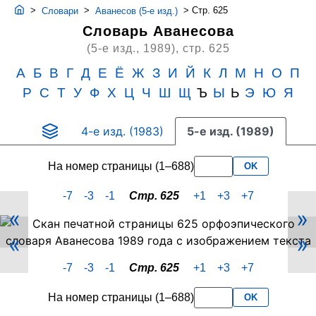
>
>
>
Стр. 625
Словари
Аванесов (5-е изд.)
Словарь Аванесова
(5-е изд., 1989),
стр. 625
А
Б
В
Г
Д
Е
Ё
Ж
З
И
Й
К
Л
М
Н
О
П
Р
С
Т
У
Ф
Х
Ц
Ч
Ш
Щ
Ъ
Ы
Ь
Э
Ю
Я
4-е изд. (1983)
5-е изд. (1989)
На номер страницы (1–688)
OK
-7
-3
-1
Стр. 625
+1
+3
+7
«
»
Скан
«
»
PDF-
страницы
-7
-3
-1
Стр. 625
+1
+3
+7
625
словаря
На номер страницы (1–688)
OK
Аванесова