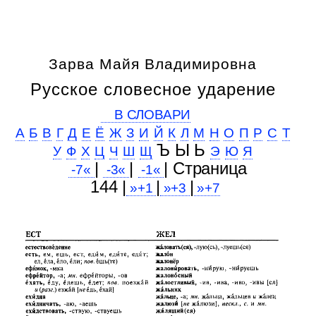
Зарва Майя Владимировна
Русское словесное ударение
В СЛОВАРИ
А
Б
В
Г
Д
Е
Ё
Ж
З
И
Й
К
Л
М
Н
О
П
Р
С
Т
Ъ Ы Ь
У
Ф
Х
Ц
Ч
Ш
Щ
Э
Ю
Я
|
|
| Cтраница
-7«
-3«
-1«
144 |
|
|
»+1
»+3
»+7