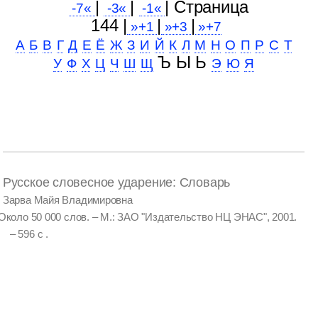
|
|
| Cтраница
-7«
-3«
-1«
144 |
|
|
»+1
»+3
»+7
А
Б
В
Г
Д
Е
Ё
Ж
З
И
Й
К
Л
М
Н
О
П
Р
С
Т
Ъ Ы Ь
У
Ф
Х
Ц
Ч
Ш
Щ
Э
Ю
Я
Русское словесное ударение: Словарь
Зарва Майя Владимировна
Около 50 000 слов. – М.: ЗАО "Издательство НЦ ЭНАС", 2001.
– 596 с .