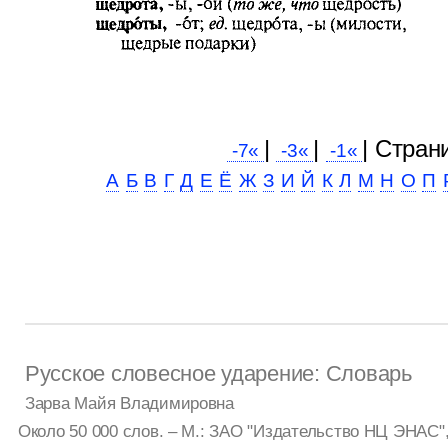
|
|
| Cтран
-7«
-3«
-1«
А
Б
В
Г
Д
Е
Ё
Ж
З
И
Й
К
Л
М
Н
О
П
Русское словесное ударение: Словарь
Зарва Майя Владимировна
Около 50 000 слов. – М.: ЗАО "Издательство НЦ ЭНАС", 