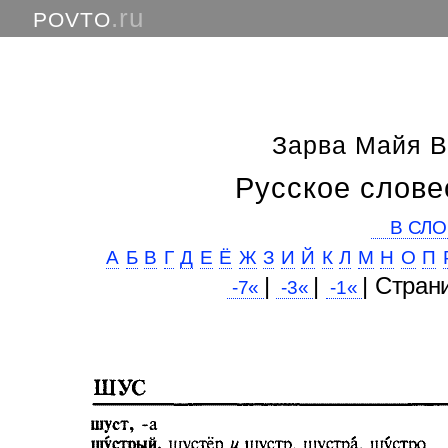
.ru
POVTO
Зарва Майя 
Русское слове
В СЛО
А
Б
В
Г
Д
Е
Ё
Ж
З
И
Й
К
Л
М
Н
О
П
|
|
| Cтран
-7«
-3«
-1«