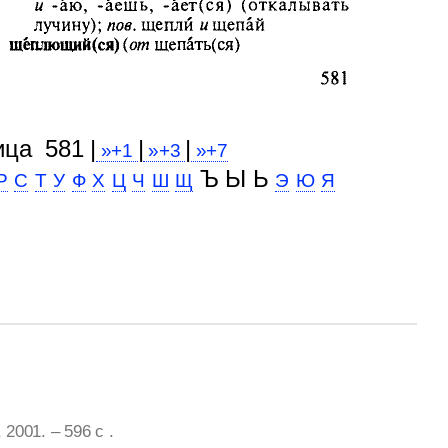
ица 581 |
|
|
»+1
»+3
»+7
Ъ Ы Ь
Р
С
Т
У
Ф
Х
Ц
Ч
Ш
Щ
Э
Ю
Я
2001. – 596 с .