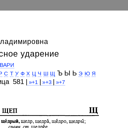
Владимировна
сное ударение
ВАРИ
Ъ Ы Ь
Р
С
Т
У
Ф
Х
Ц
Ч
Ш
Щ
Э
Ю
Я
ица 581 |
|
|
»+1
»+3
»+7