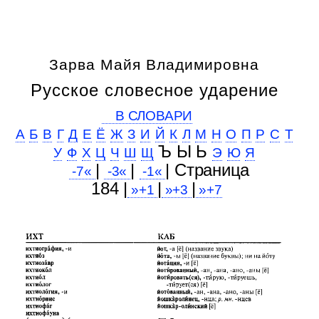
Зарва Майя Владимировна
Русское словесное ударение
В СЛОВАРИ
А
Б
В
Г
Д
Е
Ё
Ж
З
И
Й
К
Л
М
Н
О
П
Р
С
Т
Ъ Ы Ь
У
Ф
Х
Ц
Ч
Ш
Щ
Э
Ю
Я
|
|
| Cтраница
-7«
-3«
-1«
184 |
|
|
»+1
»+3
»+7