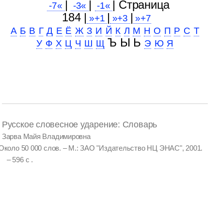
|
|
| Cтраница
-7«
-3«
-1«
184 |
|
|
»+1
»+3
»+7
А
Б
В
Г
Д
Е
Ё
Ж
З
И
Й
К
Л
М
Н
О
П
Р
С
Т
Ъ Ы Ь
У
Ф
Х
Ц
Ч
Ш
Щ
Э
Ю
Я
Русское словесное ударение: Словарь
Зарва Майя Владимировна
Около 50 000 слов. – М.: ЗАО "Издательство НЦ ЭНАС", 2001.
– 596 с .