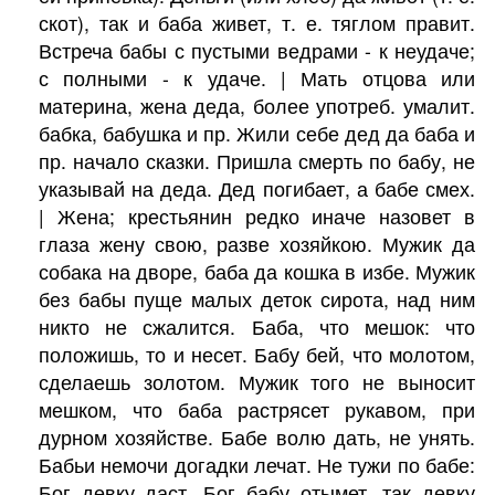
скот), так и баба живет, т. е. тяглом правит.
Встреча бабы с пустыми ведрами - к неудаче;
с полными - к удаче. | Мать отцова или
материна, жена деда, более употреб. умалит.
бабка, бабушка и пр. Жили себе дед да баба и
пр. начало сказки. Пришла смерть по бабу, не
указывай на деда. Дед погибает, а бабе смех.
| Жена; крестьянин редко иначе назовет в
глаза жену свою, разве хозяйкою. Мужик да
собака на дворе, баба да кошка в избе. Мужик
без бабы пуще малых деток сирота, над ним
никто не сжалится. Баба, что мешок: что
положишь, то и несет. Бабу бей, что молотом,
сделаешь золотом. Мужик того не выносит
мешком, что баба растрясет рукавом, при
дурном хозяйстве. Бабе волю дать, не унять.
Бабьи немочи догадки лечат. Не тужи по бабе:
Бог девку даст. Бог бабу отымет, так девку