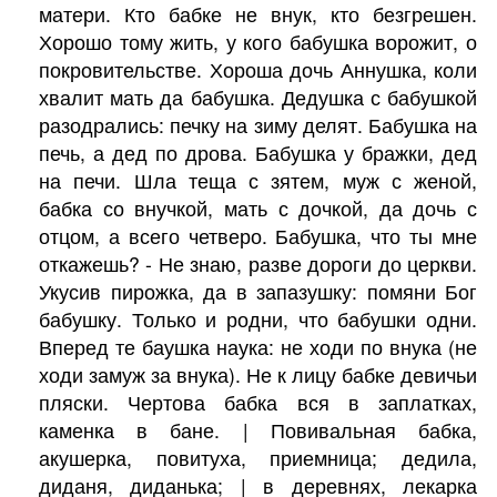
матери. Кто бабке не внук, кто безгрешен.
Хорошо тому жить, у кого бабушка ворожит, о
покровительстве. Хороша дочь Аннушка, коли
хвалит мать да бабушка. Дедушка с бабушкой
разодрались: печку на зиму делят. Бабушка на
печь, а дед по дрова. Бабушка у бражки, дед
на печи. Шла теща с зятем, муж с женой,
бабка со внучкой, мать с дочкой, да дочь с
отцом, а всего четверо. Бабушка, что ты мне
откажешь? - Не знаю, разве дороги до церкви.
Укусив пирожка, да в запазушку: помяни Бог
бабушку. Только и родни, что бабушки одни.
Вперед те баушка наука: не ходи по внука (не
ходи замуж за внука). Не к лицу бабке девичьи
пляски. Чертова бабка вся в заплатках,
каменка в бане. | Повивальная бабка,
акушерка, повитуха, приемница; дедила,
диданя, диданька; | в деревнях, лекарка