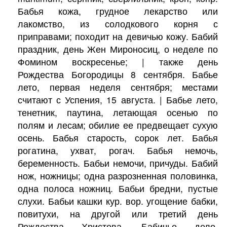
Бабья кожа, грудное лекарство или
лакомство, из солодкового корня с
приправами; походит на девичью кожу. Бабий
праздник, день Жен Мироносиц, о неделе по
Фомином воскресенье; | также день
Рождества Богородицы 8 сентября. Бабье
лето, первая неделя сентября; местами
считают с Успения, 15 августа. | Бабье лето,
тенетник, паутина, летающая осенью по
полям и лесам; обилие ее предвещает сухую
осень. Бабья старость, сорок лет. Бабья
рогатина, ухват, рогач. Бабья немочь,
беременность. Бабьи немочи, причуды. Бабий
нож, ножницы; одна разрозненная половинка,
одна полоса ножниц. Бабьи бредни, пустые
слухи. Бабьи кашки кур. вор. угощение бабки,
повитухи, на другой или третий день
Рождества Христова. Бабичье дело,