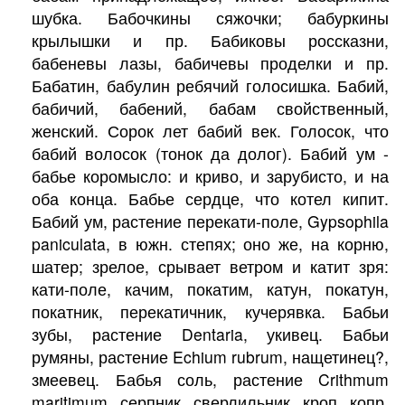
шубка. Бабочкины сяжочки; бабуркины
крылышки и пр. Бабиковы россказни,
бабеневы лазы, бабичевы проделки и пр.
Бабатин, бабулин ребячий голосишка. Бабий,
бабичий, бабений, бабам свойственный,
женский. Сорок лет бабий век. Голосок, что
бабий волосок (тонок да долог). Бабий ум -
бабье коромысло: и криво, и зарубисто, и на
оба конца. Бабье сердце, что котел кипит.
Бабий ум, растение перекати-поле, Gypsophila
paniculata, в южн. степях; оно же, на корню,
шатер; зрелое, срывает ветром и катит зря:
кати-поле, качим, покатим, катун, покатун,
покатник, перекатичник, кучерявка. Бабьи
зубы, растение Dentaria, укивец. Бабьи
румяны, растение Echium rubrum, нащетинец?,
змеевец. Бабья соль, растение Crithmum
maritimum, серпник, сверлильник, кроп, копр.