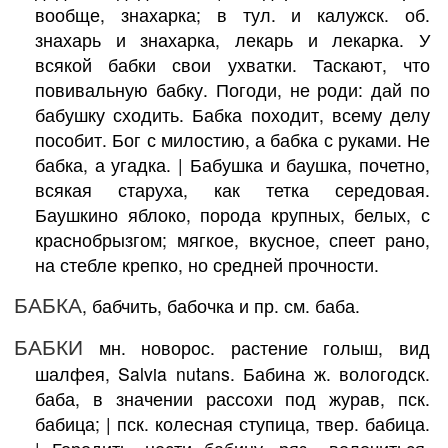
вообще, знахарка; в тул. и калужск. об.
знахарь и знахарка, лекарь и лекарка. У
всякой бабки свои ухватки. Таскают, что
повивальную бабку. Погоди, не роди: дай по
бабушку сходить. Бабка походит, всему делу
пособит. Бог с милостию, а бабка с руками. Не
бабка, а угадка. | Бабушка и баушка, почетно,
всякая старуха, как тетка середовая.
Баушкино яблоко, порода крупных, белых, с
краснобрызгом; мягкое, вкусное, спеет рано,
на стебле крепко, но средней прочности.
БАБКА
, бабчить, бабочка и пр. см. баба.
БАБКИ
мн. новорос. растение голыш, вид
шалфея, Salvia nutans. Бабина ж. вологодск.
баба, в значении рассохи под журав, пск.
бабица; | пск. колесная ступица, твер. бабица.