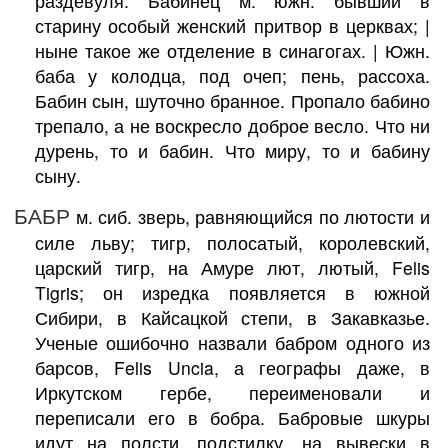
раздевуля. Бабинец м. южн. бывший в
старину особый женский притвор в церквах; |
ныне такое же отделение в синагогах. | Южн.
баба у колодца, под очеп; пень, рассоха.
Бабин сын, шуточно бранное. Пропало бабино
трепало, а не воскресло доброе весло. Что ни
дурень, то и бабин. Что миру, то и бабину
сыну.
БАБР
м. сиб. зверь, равняющийся по лютости и
силе льву; тигр, полосатый, королевский,
царский тигр, на Амуре лют, лютый, Felis
Tigris; он изредка появляется в южной
Сибири, в Кайсацкой степи, в Закавказье.
Ученые ошибочно назвали бабром одного из
барсов, Felis Uncia, а географы даже, в
Иркутском гербе, переименовали и
переписали его в бобра. Бабровые шкуры
идут на полсти, подстилку, на вывески в