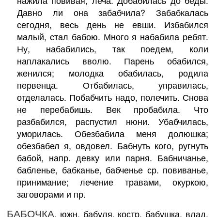
нажила повивая, леча. Добабилась до беды.
Давно ли она забабчила? Забабкалась
сегодня, весь день не евши. Избабился
малый, стал бабою. Много я набабила ребят.
Ну, набабились, так поедем, коли
наплакались вволю. Парень обабился,
женился; молодка обабилась, родила
первенца. Отбабилась, управилась,
отделалась. Побабчить надо, полечить. Снова
не перебабишь. Век пробабила. Что
разбабился, распустил нюни. Убабчилась,
уморилась. Обезбабила меня долюшка;
обезбабел я, овдовел. Бабнуть кого, ругнуть
бабой, напр. девку или парня. Бабничанье,
бабленье, бабканье, бабченье ср. повиванье,
принимание; лечение травами, окуркою,
заговорами и пр.
БАБОЧКА
, южн. бабуля, костр. бабушка, влад.