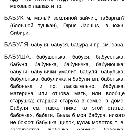
меховых лавках и пр.
БАБУК
м. малый земляной зайчик, табарган?
(большой тушкан), Dipus Jaculus, в южн.
Сибири.
БАБУЛЯ
, бабуня, бабуся, бабура и пр. см. баба.
БАБУША
, бабушенька, бабуся, бабусенька;
бабуня, бабунька, бабуничка, бабунюшка;
бабуни, бабунички умалит. бабуля, бабулька;
бабуленька, бабуличка и бабули мн. бабенька,
бабонька и пр. ласкательно, бабушка,
материна или отцова мать, или вообще
старушка; старшая старуха в семье, в доме.
Бабуля см. также ниже <в этой статье,
бабочка>, бабатя. Была б моя бабуся, никого
не боюся; бабушка щипок, кулак молоток, т. е.
заступается. Бабочка, бабица, бабенка,