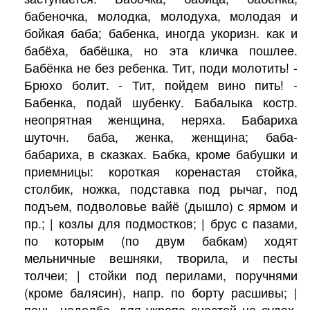
бабеночка, молодка, молодуха, молодая и
бойкая баба; бабенка, иногда укоризн. как и
бабёха, бабёшка, но эта кличка пошлее.
Бабёнка не без ребенка. Тит, поди молотить! -
Брюхо болит. - Тит, пойдем вино пить! -
Бабенка, подай шубенку. Бабалыка костр.
неопрятная женщина, неряха. Бабариха
шуточн. баба, женка, женщина; баба-
бабариха, в сказках. Бабка, кроме бабушки и
приемницы: короткая коренастая стойка,
столбик, ножка, подставка под рычаг, под
подъем, подволовье вайё (дышло) с ярмом и
пр.; | козлы для подмостков; | брус с пазами,
по которым (по двум бабкам) ходят
мельничные вешняки, творила, и песты
толчеи; | стойки под перилами, поручнями
(кроме балясин), напр. по борту расшивы; |
пень, надолба, для укрепа снастей на судах,