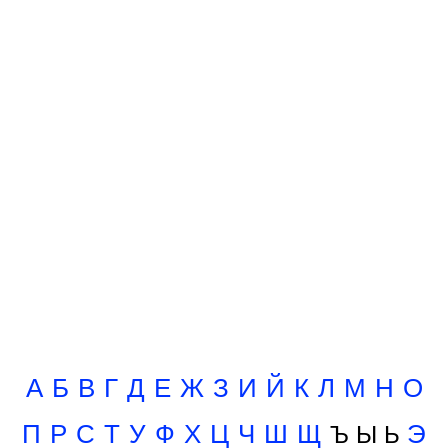
А
Б
В
Г
Д
Е
Ж
З
И
Й
К
Л
М
Н
О
Ъ Ы Ь
П
Р
С
Т
У
Ф
Х
Ц
Ч
Ш
Щ
Э