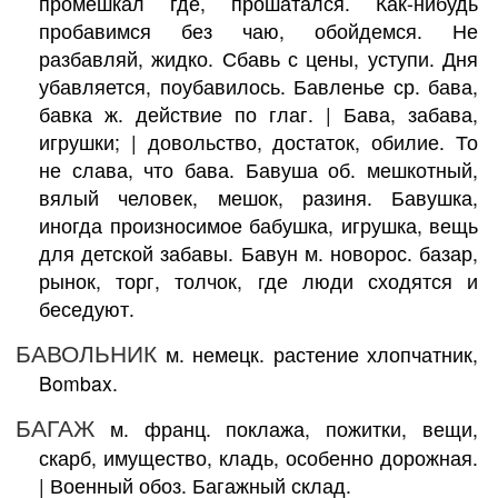
промешкал где, прошатался. Как-нибудь
пробавимся без чаю, обойдемся. Не
разбавляй, жидко. Сбавь с цены, уступи. Дня
убавляется, поубавилось. Бавленье ср. бава,
бавка ж. действие по глаг. | Бава, забава,
игрушки; | довольство, достаток, обилие. То
не слава, что бава. Бавуша об. мешкотный,
вялый человек, мешок, разиня. Бавушка,
иногда произносимое бабушка, игрушка, вещь
для детской забавы. Бавун м. новорос. базар,
рынок, торг, толчок, где люди сходятся и
беседуют.
БАВОЛЬНИК
м. немецк. растение хлопчатник,
Bombax.
БАГАЖ
м. франц. поклажа, пожитки, вещи,
скарб, имущество, кладь, особенно дорожная.
| Военный обоз. Багажный склад.