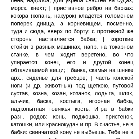
морск. кнехт; | приставное ребро на барках:
кокора (копань, накурок) кладется голоменем
поперек днища, а корневищем, посменно,
туда и сюда, вверх по борту: с противной же
стороны наставляется бабка; | короткие
стойки в разных машинах, напр. на токарном
станке, в чем ходит веретено, во что
упирается конец его и другой конец
обтачиваемой вещи; | банка, скамья на шняке
арх., сиденье для гребцов; | часть конской
ноги (и др. животных) под щеткою, путовой
сустав, козна, козан, козанок, лодыга, шляк,
альчик, баска, костыга, игорная бабка,
надкопытная говяжья кость. Игра в бабки
разн. родов: конь, поджошка, пристенок,
катошки, или краснокудан и пр. В счастье, не в
бабки: свинчаткой кону не выбьешь. Тебе не в