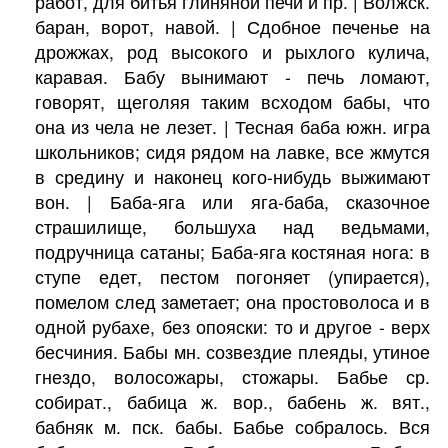
работ, для битья глиняной печи и пр. | Волжск.
баран, ворот, навой. | Сдобное печенье на
дрожжах, род высокого и рыхлого кулича,
каравая. Бабу вынимают - печь ломают,
говорят, щеголяя таким всходом бабы, что
она из чела не лезет. | Тесная баба южн. игра
школьников; сидя рядом на лавке, все жмутся
в средину и наконец кого-нибудь выжимают
вон. | Баба-яга или яга-баба, сказочное
страшилище, большуха над ведьмами,
подручница сатаны; Баба-яга костяная нога: в
ступе едет, пестом погоняет (упирается),
помелом след заметает; она простоволоса и в
одной рубахе, без опояски: то и другое - верх
бесчиния. Бабы мн. созвездие плеяды, утиное
гнездо, волосожары, стожары. Бабье ср.
собират., бабица ж. вор., бабень ж. вят.,
бабняк м. пск. бабы. Бабье собралось. Вся