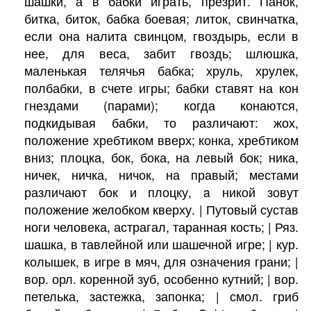
шашки, а в бабки играть, презрит. Панок,
битка, биток, бабка боевая; литок, свинчатка,
если она налита свинцом, гвоздырь, если в
нее, для веса, забит гвоздь; шлюшка,
маленькая телячья бабка; хруль, хрулек,
полбабки, в счете игры; бабки ставят на кон
гнездами (парами); когда конаются,
подкидывая бабки, то различают: жох,
положение хребтиком вверх; конка, хребтиком
вниз; плоцка, бок, бока, на левый бок; ника,
ничек, ничка, ничок, на правый; местами
различают бок и плоцку, a никой зовут
положение желобком кверху. | Путовый сустав
ноги человека, астрагал, таранная кость; | Ряз.
шашка, в тавлейной или шашечной игре; | кур.
колышек, в игре в мяч, для означения грани; |
вор. орл. коренной зуб, особенно кутний; | вор.
петелька, застежка, запонка; | смол. гриб