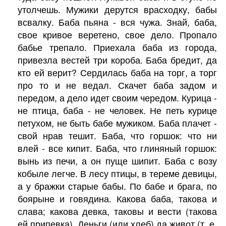
утолчешь. Мужики дерутся врасходку, бабы
всвалку. Баба пьяна - вся чужа. Знай, баба,
свое кривое веретено, свое дело. Пропало
бабье трепало. Приехала баба из города,
привезла вестей три короба. Баба бредит, да
кто ей верит? Сердилась баба на торг, а торг
про то и не ведал. Скачет баба задом и
передом, а дело идет своим чередом. Курица -
не птица, баба - не человек. Не петь курице
петухом, не быть бабе мужиком. Баба плачет -
свой нрав тешит. Баба, что горшок: что ни
влей - все кипит. Баба, что глиняный горшок:
вынь из печи, а он пуще шипит. Баба с возу
кобыле легче. В лесу птицы, в тереме девицы,
а у бражки старые бабы. По бабе и брага, по
боярыне и говядина. Какова баба, такова и
слава; какова девка, таковы и вести (такова
ей припевка). Деньги (или хлеб) да живот (т. е.