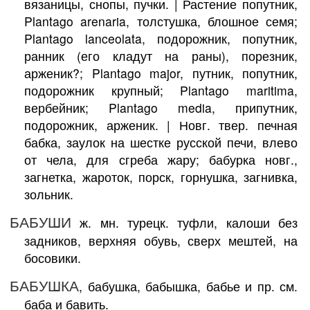
вязаницы, снопы, пучки. | Растение попутник,
Plantago arenaria, толстушка, блошное семя;
Plantago lanceolata, подорожник, попутник,
ранник (его кладут на раны), порезник,
арженик?; Plantago major, путник, попутник,
подорожник крупный; Plantago maritima,
вербейник; Plantago media, припутник,
подорожник, арженик. | Новг. твер. печная
бабка, заулок на шестке русской печи, влево
от чела, для сгреба жару; бабурка новг.,
загнетка, жароток, порск, горнушка, загнивка,
зольник.
БАБУШИ
ж. мн. турецк. туфли, калоши без
задников, верхняя обувь, сверх мештей, на
босовики.
БАБУШКА
, бабушка, бабышка, бабье и пр. см.
баба и бавить.