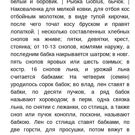
белый и боровик. | Рыбка Gobius, бычок. |
Наковаленка для мелкой ковки, для отбоя кос
отбойным молотком, в виде тупой кирочки,
после чего точат косу бруском и правят
лопаткой. | несколько составленных хлебных
снопов на жниве; пятки, девятки, крест,
стоянка; от 10-13 снопов, комлями наружу, а
последним бабка накрывается шатром; в новг.
пять снопов яровых или шесть озимых; в
костр. 16 снопов льна, и урожай льна
считается бабками: На четверик (семян)
уродилось сорок бабок; во влад. лен ставят в
бабки, по десяти пучков, а ряд бабок
называют хороводом; в перм. одна связка
льна, по снятии с лежанки, со стлища, а также
сноп или пучок конопли, поскони, называют
бабкою. Лен со стлища ставят бабками, по
две горсти, для просушки, потом вяжут в