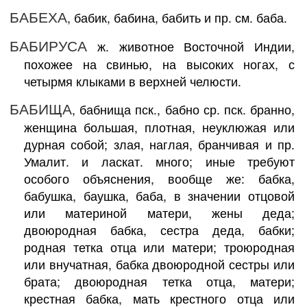
БАБЕХА
, бабик, бабина, бабить и пр. см. баба.
БАБИРУСА
ж. животное Восточной Индии,
похожее на свинью, на высоких ногах, с
четырмя клыками в верхней челюсти.
БАБИЩА
, бабнища пск., бабно ср. пск. бранно,
женщина большая, плотная, неуклюжая или
дурная собой; злая, наглая, бранчивая и пр.
Умалит. и ласкат. много; иные требуют
особого объяснения, вообще же: бабка,
бабушка, баушка, баба, в значении отцовой
или материной матери, жены деда;
двоюродная бабка, сестра деда, бабки;
родная тетка отца или матери; троюродная
или внучатная, бабка двоюродной сестры или
брата; двоюродная тетка отца, матери;
крестная бабка, мать крестного отца или