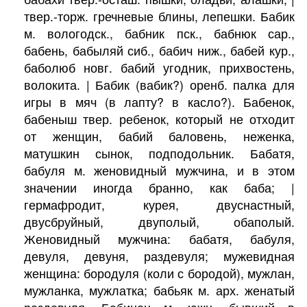
твер.-торж. гречневые блины, лепешки. Бабик
м. вологодск., бабник пск., бабнюк сар.,
бабень, бабыляй сиб., бабич ниж., бабей кур.,
баболюб новг. бабий угодник, прихвостень,
волокита. | Бабик (вабик?) оренб. палка для
игры в мяч (в лапту? в касло?). Бабенок,
бабеныш твер. ребенок, который не отходит
от женщин, бабий баловень, неженка,
матушкин сынок, подподольник. Бабатя,
бабуля м. женовидный мужчина, и в этом
значении иногда бранно, как баба; |
гермафродит, курея, двуснастный,
двусбруйный, двуполый, обаполый.
Женовидный мужчина: бабатя, бабуля,
девуля, девуня, раздевуля; мужевидная
женщина: бородуля (коли с бородой), мужлан,
мужланка, мужлатка; бабьяк м. арх. женатый