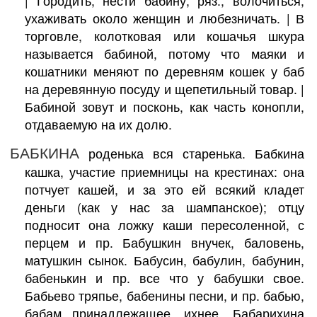
| Городить, нести бабину, ряз., волочиться,
ухаживать около женщин и любезничать. | В
торговле, колотковая или кошачья шкура
называется бабиной, потому что маяки и
кошатники меняют по деревням кошек у баб
на деревянную посуду и щепетильный товар. |
Бабиной зовут и посконь, как часть конопли,
отдаваемую на их долю.
БАБКИНА
роденька вся старенька. Бабкина
кашка, участие приемницы на крестинах: она
потчует кашей, и за это ей всякий кладет
деньги (как у нас за шампанское); отцу
подносит она ложку каши пересоленной, с
перцем и пр. Бабушкин внучек, баловень,
матушкин сынок. Бабусин, бабулин, бабунин,
бабенькин и пр. все что у бабушки свое.
Бабьево тряпье, бабенины песни, и пр. бабью,
бабам принадлежащее, ихнее. Бабарихина