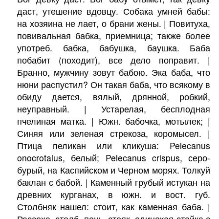
даст, утешение вдовцу. Собака умней бабы:
на хозяина не лает, о брани жены. | Повитуха,
повивальная бабка, приемница; также более
употреб. бабка, бабушка, баушка. Баба
побабит (походит), все дело поправит. |
Бранно, мужчину зовут бабою. Эка баба, что
нюни распустил? Он такая баба, что всякому в
обиду дается, вялый, дрянной, робкий,
неуправный. | Устарелая, бесплодная
пчелиная матка. | Южн. бабочка, мотылек; |
Синяя или зеленая стрекоза, коромысел. |
Птица пеликан или кликуша: Pelecanus
onocrotalus, белый; Pelecanus crispus, серо-
бурый, на Каспийском и Черном морях. Толкуй
баклан с бабой. | Каменный грубый истукан на
древних курганах, в южн. и вост. губ.
Столбняк нашел: стоит, как каменная баба. |
Рассоха, столб, пень, стояк, одинокая стойка с