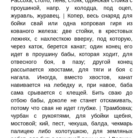
проушиной, напр. у колодца, под оцеп,
журавль, журавец. | Копер, весь снаряд для
бойки свай или одна копровая гиря из
кованого железа: две стойки, в крестовых
лежнях, с нахлесткою вверху, под которую,
через каток, берется канат; один конец его
идет в проушину бабы, которая ходит, для
отвесного боя, в пазу; другой конец
рассыпается хвостами, для тяги и боя с
нагала. Иногда, вместо хвостов, канат
навивается на лебедку и, при навое, баба
сама срывается с клещей. Бить сваю до
отбою бабы, доколе не станет отскакивать,
потому что свая не идет глубже. | Трамбовка;
чурбан с рукоятями, для убойки щебня,
мостовой; кий, пест, чекуша, балда, чекмарь
палицею либо колотушкою, для земляных