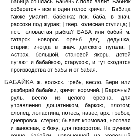
бабица сошлась. Бабень с поля валит. Бабняк
соберется - все в один голос кричат. | Бабица
также умалит. бабенка; пск. баба, в знач.
рассохи под журав; | твер. колесная ступица; |
пск. головастая рыбка? БАБА или бабай м.
татарск. новорос. оренб. дед, дедушка,
старик; иногда в знач. детского пугала. |
Астрах. большой, становой якорь. Детей
пугают и бабайкою, старухою, и тут сходятся
производства от бабы и от бабая.
БАБАЙКА
ж. волжск. гребь, весло. Бери или
разбирай бабайки, кричит кормчий. | Барочный
руль, весло из целого бревна, для
управления дощатником, баркою, плотом;
слопец, лопастина, потесь, навес, арх. гребок,
днепровск. стерно; бывает кормовая, носовая
и заносная, с боку, для поворотов. На ручном
конце бабайки, навешенной на железный