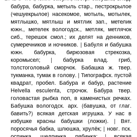
бабура, бабурка, метыль стар., пестрокрылое
(чешуекрылое) насекомое, мотыль, мотылек,
мятлышко, мятлыш и мятлик зап., метелик
южн., метелек вологодск., метляк, метлячок
сиб., терешок смол.; их делят на денников,
сумеречников и ночников. | Бабуля и бабушка
южн. бабурка, бирюзовая стрекозка,
коромысел; | бабурка влад. гриб,
толстоголовый сморчок. Бабашка ж. твер.
тукманка, тумак в голову. | Типографск. пустой
квадрат, пробел. Бабура и бабур, растение
Helvella esculenta, строчок. Бабура твер.
головастая рыбка поп, в каменистых речках.
Бабушка вологодск. арх. (бавушка, от глаг.
бавить?) всякая детская игрушка. У нас в
избушке красны бабушки (ложки). | Вят.
поросячья бабка, шлюшка, хрулёк; | новг. пск.
оспинка, щедринка, рябинка; | всякая