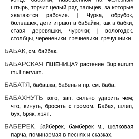
штырь, торчит целый ряд пальцев, за которые
хватаются рабочие. | Чурка, обрубок,
болвашек; дети играют в бабайки, как в бабки,
ставя деревяшки, чурочки; | вологодск.
столбцы, черененики, гречневики, гречушники.
БАБАК
, см. байбак.
БАБАРСКАЯ
ПШЕНИЦА? растение Bupleurum
multinervum.
БАБАТЯ
, бабашка, бабень и пр. см. баба.
БАБАХНУТЬ
кого, зап. сильно ударить чем;
что, кинуть, бросить с громом. Бабах, шлеп,
бух, бряк, хряп.
БАБЕРЕК
, байберек, бамберек м., шелковая
парча, поминаемая в песнях и сказках.