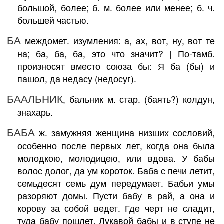
большой, более; б. м. более или менее; б. ч.
большей частью.
БА
междомет. изумления: а, ах, вот, ну, вот те
на; ба, ба, ба, это что значит? | По-тамб.
произносят вместо союза бы: Я ба (бы) и
пашол, да недасу (недосуг).
БААЛЬНИК
, бальник м. стар. (баять?) колдун,
знахарь.
БАБА
ж. замужняя женщина низших сословий,
особенно после первых лет, когда она была
молодкою, молодицею, или вдова. У бабы
волос долог, да ум короток. Баба с печи летит,
семьдесят семь дум передумает. Бабьи умы
разоряют домы. Пусти бабу в рай, а она и
корову за собой ведет. Где черт не сладит,
туда бабу пошлет. Лукавой бабы и в ступе не