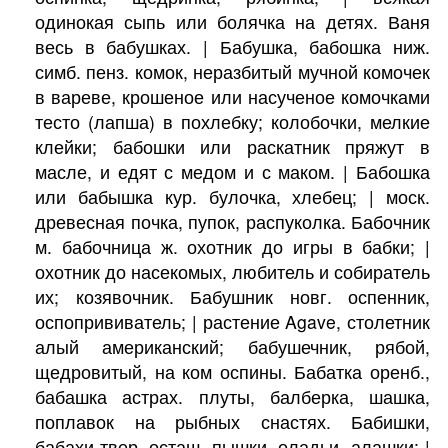
одинокая сыпь или болячка на детях. Ваня
весь в бабушках. | Бабушка, бабошка ниж.
симб. пенз. комок, неразбитый мучной комочек
в вареве, крошеное или насученое комочками
тесто (лапша) в похлебку; колобочки, мелкие
клейки; бабошки или раскатник пряжут в
масле, и едят с медом и с маком. | Бабошка
или бабышка кур. булочка, хлебец; | моск.
древесная почка, пупок, распуколка. Бабочник
м. бабочница ж. охотник до игры в бабки; |
охотник до насекомых, любитель и собиратель
их; козявочник. Бабушник новг. оспенник,
оспопрививатель; | растение Agave, столетник
алый американский; бабушечник, рябой,
щедровитый, на ком оспины. Бабатка оренб.,
бабашка астрах. плуты, балберка, шашка,
поплавок на рыбных снастях. Бабишки,
бабахи твер.-осташ. пышки, оладьи, алашки; |