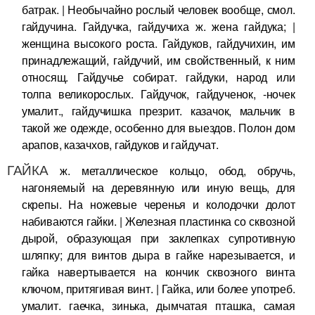
батрак. | Необычайно рослый человек вообще, смол.
гайдучина. Гайдучка, гайдучиха ж. жена гайдука; |
женщина высокого роста. Гайдуков, гайдучихин, им
принадлежащий, гайдучий, им свойственный, к ним
относящ. Гайдучье собират. гайдуки, народ или
толпа великорослых. Гайдучок, гайдученок, -ночек
умалит., гайдучишка презрит. казачок, мальчик в
такой же одежде, особенно для выездов. Полон дом
арапов, казачхов, гайдуков и гайдучат.
ГАЙКА
ж. металлическое кольцо, обод, обручь,
нагоняемый на деревянную или иную вещь, для
скрепы. На ножевые черенья и колодочки долот
набиваются гайки. | Железная пластинка со сквозной
дырой, образующая при заклепках супротивную
шляпку; для винтов дыра в гайке нарезывается, и
гайка навертывается на кончик сквозного винта
ключом, притягивая винт. | Гайка, или более употреб.
умалит. гаечка, зинька, дымчатая пташка, самая