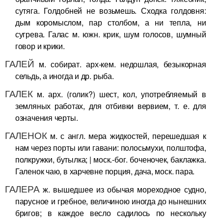
сутяга. Голдобней не возьмешь. Сходка голдовня:
дым коромыслом, пар столбом, а ни тепла, ни
сугрева. Галас м. южн. крик, шум голосов, шумный
говор и крики.
ГАЛЕЙ
м. собират. арх-кем. недошлая, безыкорная
сельдь, а иногда и др. рыба.
ГАЛЕК
м. арх. (голик?) шест, кол, употребляемый в
земляных работах, для отбивки вервием, т. е. для
означения черты.
ГАЛЕНОК
м. с англ. мера жидкостей, перешедшая к
нам через порты или гавани: полосьмухи, полштофа,
полкружки, бутылка; | моск.-бог. боченочек, баклажка.
Галенок чаю, в харчевне порция, дача, моск. пара.
ГАЛЕРА
ж. вышедшее из обычая мореходное судно,
парусное и гребное, величиною иногда до нынешних
бригов; в каждое весло садилось по нескольку