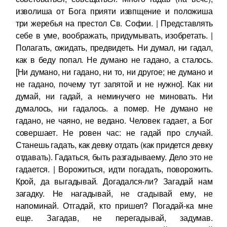
изволиша от Бога прияти извпщение и положиша
три жеребья на престол Св. Софии. | Представлять
себе в уме, воображать, придумывать, изобретать. |
Полагать, ожидать, предвидеть. Ни думал, ни гадал,
как в беду попал. Не думано не гадано, а сталось.
[Ни думано, ни гадано, ни то, ни другое; не думано и
не гадано, почему тут запятой и не нужно]. Как ни
думай, ни гадай, а неминучего не миновать. Ни
думалось, ни гадалось. а помер. Не думано не
гадано, не чаяно, не ведано. Человек гадает, а Бог
совершает. Не ровен час: не гадай про случай.
Станешь гадать, как девку отдать (как придется девку
отдавать). Гадаться, быть разгадываему. Дело это не
гадается. | Ворожиться, идти погадать, поворожить.
Крой, да выгадывай. Догадался-ли? Загадай нам
загадку. Не нагадывай, не сгадывай ему, не
напоминай. Отгадай, кто пришел? Погадай-ка мне
еще. Загадав, не перегадывай, задумав.