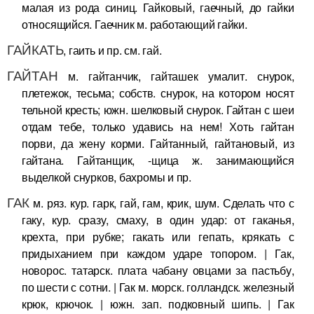
малая из рода синиц. Гайковый, гаечный, до гайки
относящийся. Гаечник м. работающий гайки.
ГАЙКАТЬ
, гаить и пр. см. гай.
ГАЙТАН
м. гайтанчик, гайташек умалит. снурок,
плетежок, тесьма; собств. снурок, на котором носят
тельной кресть; южн. шелковый снурок. Гайтан с шеи
отдам тебе, только удавись на нем! Хоть гайтан
порви, да жену корми. Гайтанный, гайтановый, из
гайтана. Гайтанщик, -щица ж. занимающийся
выделкой снурков, бахромы и пр.
ГАК
м. ряз. кур. гарк, гай, гам, крик, шум. Сделать что с
гаку, кур. сразу, смаху, в один удар: от гаканья,
крехта, при рубке; гакать или гепать, крякать с
придыханием при каждом ударе топором. | Гак,
новорос. татарск. плата чабану овцами за пастьбу,
по шести с сотни. | Гак м. морск. голландск. железный
крюк, крючок. | южн. зап. подковный шипь. | Гак