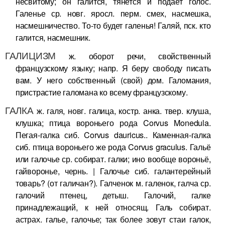
несвитому; он галится, тянется и подает голос.
Галенье ср. новг. яросл. перм. смех, насмешка,
насмешничество. То-то будет галенья! Галяй, пск. кто
галится, насмешник.
ГАЛИЦИЗМ
ж. оборот речи, свойственный
французскому языку; напр. Я беру свободу писать
вам. У него собственный (свой) дом. Галомания,
пристрастие галомана ко всему французскому.
ГАЛКА
ж. галя, новг. галица, костр. анка. твер. клуша,
клушка; птица вороньего рода Corvus Monedula.
Пегая-галка сиб. Corvus dauricus.. Каменная-галка
сиб. птица вороньего же рода Corvus graculus. Гальё
или галочье ср. собират. галки; ино вообще вороньё,
гайворонье, чернь. | Галочье сиб. галантерейный
товарь? (от галичан?). Галченок м. галенок, галча ср.
галочий птенец, детыш. Галочий, галке
принадлежащий, к ней относящ. Галь собират.
астрах. галье, галочье; так более зовут стаи галок,