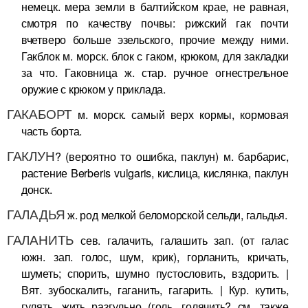
немецк. мера земли в балтийском крае, не равная,
смотря по качеству почвы: рижский гак почти
вчетверо больше эзельского, прочие между ними.
Гакблок м. морск. блок с гаком, крюком, для закладки
за что. Гаковница ж. стар. ручное огнестрельное
оружие с крюком у приклада.
ГАКАБОРТ
м. морск. самый верх кормы, кормовая
часть борта.
ГАКЛУН
? (вероятно то ошибка, паклун) м. барбарис,
растение Berberis vulgaris, кислица, кислянка, паклун
донск.
ГАЛАДЬЯ
ж. род мелкой беломорской сельди, гальдья.
ГАЛАНИТЬ
сев. галачить, галашить зап. (от галас
южн. зап. голос, шум, крик), горланить, кричать,
шуметь; спорить, шумно пустословить, вздорить. |
Вят. зубоскалить, гаганить, гагарить. | Кур. кутить,
гулять, жить разгульно (голь, голячить? см. также