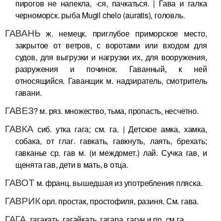
пирогов не напекла, -ся, пачкаться. | Гава и галка
черноморск. рыба Mugil chelo (auratis), головль.
ГАВАНЬ
ж. немецк. приглубое приморское место,
закрытое от ветров, с воротами или входом для
судов, для выгрузки и нагрузки их, для вооружения,
разружения и починок. Гаванный, к ней
относящийся. Гаванщик м. надзиратель, смотритель
гавани.
ГАВЕЗ
? м. ряз. множество, тьма, пропасть, несчетно.
ГАВКА
сиб. утка гага; см. га. | Детское амка, хамка,
собака, от глаг. гавкать, гавкнуть, лаять, брехать;
гавканье ср. гав м. (и междомет.) лай. Сучка гав, и
щенята гав, дети в мать, в отца.
ГАВОТ
м. франц. вышедшая из употребления пляска.
ГАВРИК
орл. простак, простофиля, разиня. См. гава.
ГАГА
, гагакать, гагайкать, гагара, гагун и пр. см га.