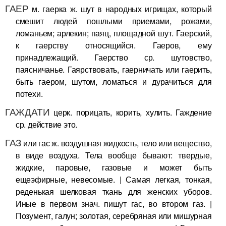
ГАЕР
м. гаерка ж. шут в народных игрищах, который
смешит людей пошлыми приемами, рожами,
ломаньем; арлекин; паяц, площадной шут. Гаерский,
к гаерству относящийся. Гаеров, ему
принадлежащий. Гаерство ср. шутовство,
паясничанье. Гаярствовать, гаерничать или гаерить,
быть гаером, шутом, ломаться и дурачиться для
потехи.
ГАЖДАТИ
церк. порицать, корить, хулить. Гаждение
ср. действие это.
ГАЗ
или гас ж. воздушная жидкость, тело или вещество,
в виде воздуха. Тела вообще бывают: твердые,
жидкие, паровые, газовые и может быть
ещеэфирные, невесомые. | Самая легкая, тонкая,
реденькая шелковая ткань для женских уборов.
Иные в первом знач. пишут гас, во втором газ. |
Позумент, галун; золотая, серебряная или мишурная