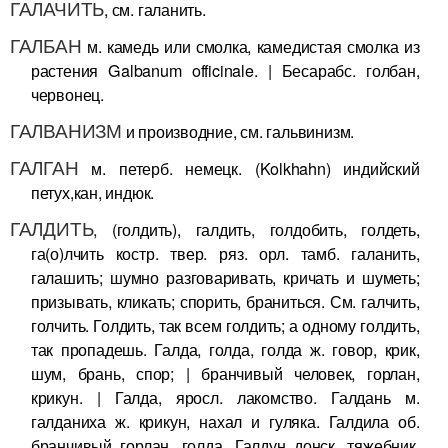
ГАЛАЧИТЬ
, см. галанить.
ГАЛБАН
м. камедь или смолка, камедистая смолка из
растения Galbanum officinale. | Бесарабс. голбан,
червонец.
ГАЛВАНИЗМ
и производние, см. гальвинизм.
ГАЛГАН
м. петерб. немецк. (Kolkhahn) индийский
петух,кан, индюк.
ГАЛДИТЬ
, (голдить), галдить, голдобить, голдеть,
га(о)лчить костр. твер. ряз. орл. тамб. галанить,
галашить; шумно разговаривать, кричать и шуметь;
призывать, кликать; спорить, браниться. См. галчить,
голчить. Голдить, так всем голдить; а одному голдить,
так пропадешь. Галда, голда, голда ж. говор, крик,
шум, брань, спор; | бранчивый человек, горлан,
крикун. | Галда, яросл. лакомство. Галдань м.
галданиха ж. крикун, нахал и гуляка. Галдила об.
бранчивый горлан, голда. Галдун донск. тяжебник,