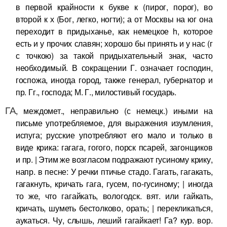
в первой крайности к букве к (пирог, порог), во
второй к х (Бог, легко, ногти); а от Москвы на юг она
переходит в придыханье, как немецкое h, которое
есть и у прочих славян; хорошо бы принять и у нас (г
с точкою) за такой придыхательный знак, часто
необходимый. В сокращении Г. означает господин,
госпожа, иногда город, также генерал, губернатор и
пр. Гг., господа; М. Г., милостивый государь.
ГА
, междомет., неправильно (с немецк.) иными на
письме употребляемое, для выражения изумления,
испуга; русские употребляют его мало и только в
виде крика: гагага, гогого, порск псарей, загонщиков
и пр. | Этим же возгласом подражают гусиному крику,
напр. в песне: У речки птичье стадо. Гагать, гагакать,
гагакнуть, кричать гага, гусем, по-гусиному; | иногда
то же, что гагайкать, вологодск. вят. или гайкать,
кричать, шуметь бестолково, орать; | перекликаться,
аукаться. Чу, слышь, леший гагайкает! Га? кур. вор.