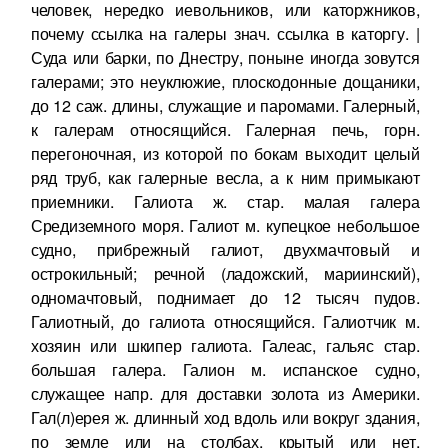
человек, нередко иевольников, или каторжников,
почему ссылка на галеры знач. ссылка в каторгу. |
Суда или барки, по Днестру, поныне иногда зовутся
галерами; это неуклюжие, плоскодонные дощаники,
до 12 саж. длины, служащие и паромами. Галерный,
к галерам относящийся. Галерная печь, горн.
перегоночная, из которой по бокам выходит целый
ряд труб, как галерные весла, а к ним примыкают
приемники. Галиота ж. стар. малая галера
Средиземного моря. Галиот м. купецкое небольшое
судно, прибрежный галиот, двухмачтовый и
острокильный; речной (ладожский, мариинский),
одномачтовый, поднимает до 12 тысяч пудов.
Галиотный, до галиота относящийся. Галиотчик м.
хозяин или шкипер галиота. Галеас, гальяс стар.
большая галера. Галион м. испанское судно,
служащее напр. для доставки золота из Америки.
Гал(л)ерея ж. длинный ход вдоль или вокруг здания,
по земле или на столбах, крытый или нет,