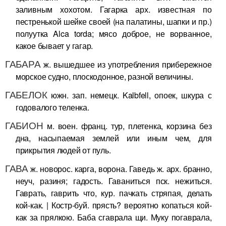
заливным хохотом. Гагарка арх. известная по
пестренькой шейке своей (на палатины, шапки и пр.)
полуутка Alca torda; мясо доброе, не ворванное,
какое бывает у гагар.
ГАБАРА
ж. вышедшее из употребления прибережное
морское судно, плоскодонное, разной величины.
ГАБЕЛОК
южн. зап. немецк. Kalbfell, опоек, шкура с
годовалого теленка.
ГАБИОН
м. воен. франц. тур, плетенка, корзина без
дна, насыпаемая землей или иным чем, для
прикрытия людей от пуль.
ГАВА
ж. новорос. карга, ворона. Гаведь ж. арх. бранно,
неуч, разиня; гадость. Гаваниться пск. нежиться.
Гаврать, гаврить что, кур. пачкать стряпая, делать
кой-как. | Костр-буй. прясть? вероятно копаться кой-
как за прялкою. Баба сгаврала щи. Муку погаврала,