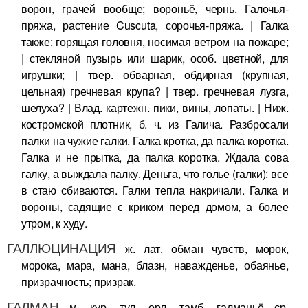
ворон, грачей вообще; вороньё, чернь. Галочья-
пряжа, растение Cuscuta, сорочья-пряжа. | Галка
также: горящая головня, носимая ветром на пожаре;
| стекляной пузырь или шарик, особ. цветной, для
игрушки; | твер. обварная, обдирная (крупная,
цельная) гречневая крупа? | твер. гречневая лузга,
шелуха? | Влад. картежн. пики, вины, лопаты. | Ниж.
костромской плотник, б. ч. из Галича. Разбросали
палки на чужие галки. Галка кротка, да палка коротка.
Галка и не прытка, да палка коротка. Ждала сова
галку, а выждала палку. Деньга, что голье (галки): все
в стаю сбиваются. Галки тепла накричали. Галка и
вороны, садящие с криком перед домом, а более
утром, к худу.
ГАЛЛЮЦИНАЦИЯ
ж. лат. обман чувств, морок,
морока, мара, мана, блазн, наважденье, обаянье,
призрачность; призрак.
ГАЛМАН
м. кур. тул. орл. тамб. галманьё ср.