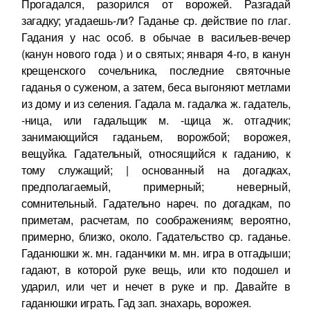
Прогадался, разорился от ворожей. Разгадай
загадку; угадаешь-ли? Гаданье ср. действие по глаг.
Гадания у нас особ. в обычае в васильев-вечер
(канун нового года ) и о святых; января 4-го, в канун
крещенского сочельника, последние святочные
гаданья о суженом, а затем, беса выгоняют метлами
из дому и из селения. Гадала м. гадалка ж. гадатель,
-ница, или гадальщик м. -щица ж. отгадчик;
занимающийся гаданьем, ворожбой; ворожея,
вещуйка. Гадательный, относящийся к гаданию, к
тому служащий; | основанный на догадках,
предполагаемый, примерный; неверный,
сомнительный. Гадательно нареч. по догадкам, по
приметам, расчетам, по соображениям; вероятно,
примерно, близко, около. Гадательство ср. гаданье.
Гаданюшки ж. мн. гаданчики м. мн. игра в отгадыши;
гадают, в которой руке вещь, или кто подошел и
ударил, или чет и нечет в руке и пр. Давайте в
гаданюшки играть. Гад зап. знахарь, ворожея.