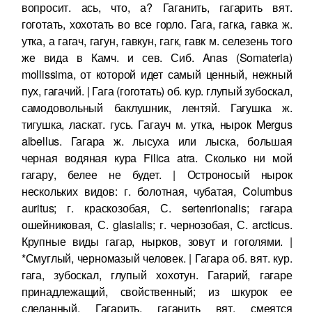
вопросит. ась, что, а? Гаганить, гагарить вят.
гоготать, хохотать во все горло. Гага, гагка, гавка ж.
утка, а гагач, гагун, гавкун, гагк, гавк м. селезень того
же вида в Камч. и сев. Сиб. Anas (Somateria)
mollissima, от которой идет самый ценный, нежный
пух, гагачий. | Гага (гоготать) об. кур. глупый зубоскал,
самодовольный баклушник, лентяй. Гагушка ж.
тигушка, ласкат. гусь. Гагауч м. утка, нырок Mergus
albellus. Гагара ж. лысуха или лыска, большая
черная водяная кура Filica atra. Сколько ни мой
гагару, белее не будет. | Остроносый нырок
нескольких видов: г. болотная, чубатая, Columbus
auritus; г. краскозобая, С. sertenrionalis; гагара
ошейниковая, С. glasialis; г. чернозобая, С. arcticus.
Крупные виды гагар, нырков, зовут и гоголями. |
*Смуглый, черномазый человек. | Гагара об. вят. кур.
гага, зубоскал, глупый хохотун. Гагарий, гагаре
принадлежащий, свойственный; из шкурок ее
сделанный. Гагарить, гаганить вят. смеятся