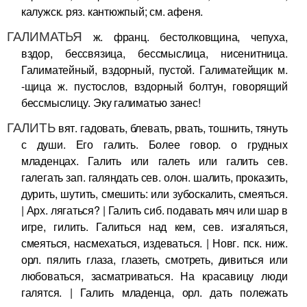
калужск. ряз. кантюжпый; см. афеня.
ГАЛИМАТЬЯ
ж. франц. бестолковщина, чепуха,
вздор, бессвязица, бессмыслица, нисенитница.
Галиматейный, вздорный, пустой. Галиматейщик м.
-щица ж. пустослов, вздорный болтун, говорящий
бессмыслицу. Эку галиматью занес!
ГАЛИТЬ
вят. гадовать, блевать, рвать, тошнить, тянуть
с души. Его галить. Более говор. о грудных
младенцах. Галить или галеть или галить сев.
галегать зап. галяндать сев. олон. шалить, проказить,
дурить, шутить, смешить: или зубоскалить, смеяться.
| Арх. лягаться? | Галить сиб. подавать мяч или шар в
игре, гилить. Галиться над кем, сев. изгаляться,
смеяться, насмехаться, издеваться. | Новг. пск. ниж.
орл. пялить глаза, глазеть, смотреть, дивиться или
любоваться, засматриваться. На красавицу люди
галятся. | Галить младенца, орл. дать полежать