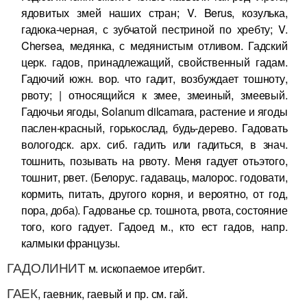
ядовитых змей наших стран; V. Berus, козулька,
гадюка-черная, с зубчатой пестриной по хребту; V.
Chersea, медянка, с медянистым отливом. Гадский
церк. гадов, принадлежащий, свойственный гадам.
Гадючий южн. вор. что гадит, возбуждает тошноту,
рвоту; | относящийся к змее, змеиный, змеевый.
Гадючьи ягоды, Solanum dilcamara, растение и ягоды
паслен-красный, горькослад, будь-дерево. Гадовать
вологодск. арх. сиб. гадить или гадиться, в знач.
тошнить, позывать на рвоту. Меня гадует отьэтого,
тошнит, рвет. (Белорус. гадаваць, малорос. годовати,
кормить, питать, другого корня, и вероятно, от год,
пора, доба). Гадованье ср. тошнота, рвота, состояние
того, кого гадует. Гадоед м., кто ест гадов, напр.
калмыки французы.
ГАДОЛИНИТ
м. ископаемое итербит.
ГАЕК
, гаевник, гаевый и пр. см. гай.