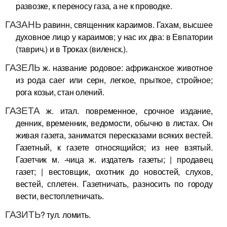
развозке, к переносу газа, а не к проводке.
ГАЗАНЬ
равинн, священник караимов. Гахам, высшее
духовное лицо у караимов; у нас их два: в Евпатории
(таврич.) и в Троках (виленск.).
ГАЗЕЛЬ
ж. название родовое: африканское животное
из рода саег или серн, легкое, прыткое, стройное;
рога козьи, стан олений.
ГАЗЕТА
ж. итал. повременное, срочное издание,
денник, временник, ведомости, обычно в листах. Он
живая газета, заниматся пересказами всяких вестей.
Газетный, к газете относящийся; из нее взятый.
Газетчик м. -чица ж. издатель газеты; | продавец
газет; | вестовщик, охотник до новостей, слухов,
вестей, сплетен. Газетничать, разносить по городу
вести, вестоплетничать.
ГАЗИТЬ
? тул. ломить.