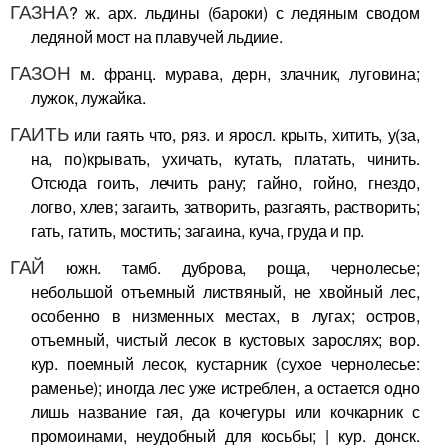
ГАЗНА
? ж. арх. льдины (бароки) с ледяным сводом
ледяной мост на плавучей льдиие.
ГАЗОН
м. франц. мурава, дерн, злачник, луговина;
лужок, лужайка.
ГАИТЬ
или гаять что, ряз. и яросл. крыть, хитить, у(за,
на, по)крывать, ухичать, кутать, платать, чинить.
Отсюда гоить, лечить рану; гайно, гойно, гнездо,
логво, хлев; загаить, затворить, разгаять, растворить;
гать, гатить, мостить; загаина, куча, груда и пр.
ГАЙ
южн. тамб. дуброва, роща, чернолесье;
небольшой отъемный листвяный, не хвойный лес,
особенно в низменных местах, в лугах; остров,
отъемный, чистый лесок в кустовых зарослях; вор.
кур. поемный лесок, кустарник (сухое чернолесье:
раменье); иногда лес уже истреблен, а остается одно
лишь название гая, да кочегуры или кочкарник с
промоинами, неудобный для косьбы; | кур. донск.