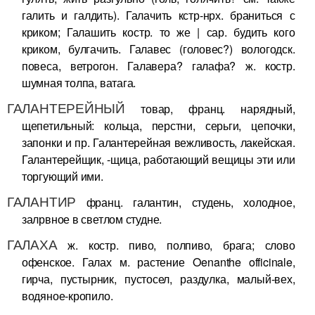
галить и галдить). Галачить кстр-нрх. браниться с
криком; Галашить костр. то же | сар. будить кого
криком, булгачить. Галавес (головес?) вологодск.
повеса, ветрогон. Галавера? галафа? ж. костр.
шумная толпа, ватага.
ГАЛАНТЕРЕЙНЫЙ
товар, франц. нарядный,
щепетильный: кольца, перстни, серьги, цепочки,
запонки и пр. Галантерейная вежливость, лакейская.
Галантерейщик, -щица, работающий вещицы эти или
торгующий ими.
ГАЛАНТИР
франц. галантин, студень, холодное,
залрвное в светлом студне.
ГАЛАХА
ж. костр. пиво, полпиво, брага; слово
офенское. Галах м. растение Oenanthe officinale,
гирча, пустырник, пустосел, раздулка, малый-вех,
водяное-кропило.