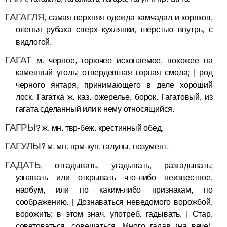
ГАГАГЛЯ
, самая верхняя одежда камчадал и коряков,
оленья рубаха сверх кухлянки, шерстью внутрь, с
видлогой.
ГАГАТ
м. черное, горючее ископаемое, похожее на
каменный уголь; отвердевшая горная смола; | род
черного янтаря, принимающего в деле хороший
лоск. Гагатка ж. каз. ожерелье, борок. Гагатовый, из
гагата сделанный или к нему относящийся.
ГАГРЫ
? ж. мн. твр-беж. крестинный обед.
ГАГУЛЫ
? м. мн. прм-кун. галуны, позумент.
ГАДАТЬ
, отгадывать, угадывать, разгадывать;
узнавать или открывать что-либо неизвестное,
наобум, или по каким-либо признакам, по
соображению. | Дознаваться неведомого ворожбой,
ворожить; в этом знач. употреб. гадывать. | Стар.
советоваться, совещаться. Много гадав (на вече),