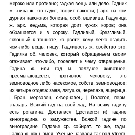
мерзко или противно; гадкая вещь или дело. Гадник
м. -ница ж. кто гадит, творит пакости; | арх. на ком
дурная накожная болезнь, особ. вшивица. Гадуница
ж. арх. ведьма, которая доит чужих коров; она
обрашается и в сороку. Гадливый, брезгливый,
склонный к тошноте, ко рвоте; кому легко огадить
чем-либо вещь, пищу. Гадливость ж. свойство это.
Гадилка об. человек, который обращеньем своим
огаживает что-либо, поселяет к чему отвращенье.
Гадина ж. или гад м. ползучее животное,
пресмыкающееся, противное человеку; это
земноводное либо насекомое, собств. земноводное;
их четыре отдела: змея, лягушка, черепаха, ящерица.
| Бран. мерзавец, сквернавец. | Вологод. перм.
знахарь. Всякий гад на свой лад. На всяку гадину
есть рогатина. Досталася (достается и) гадине
виноградина, о замужестве. Всякой гадине по
виноградине. Гадовье ср. собират. то же, гады.
Гадюа ж. южн. змея. Ученые назвали так род Vipera,