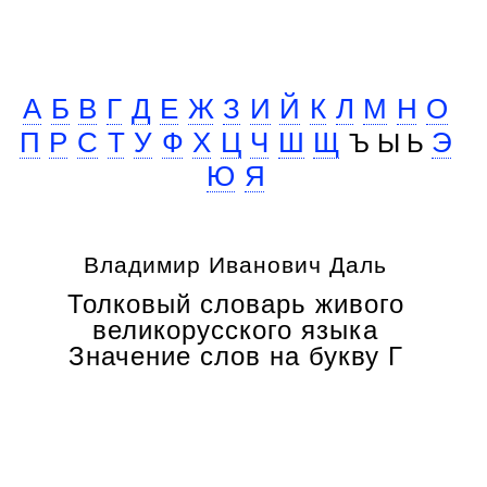
А
Б
В
Г
Д
Е
Ж
З
И
Й
К
Л
М
Н
О
Ъ Ы Ь
П
Р
С
Т
У
Ф
Х
Ц
Ч
Ш
Щ
Э
Ю
Я
Владимир Иванович Даль
Толковый словарь живого
великорусского языка
Значение слов на букву Г