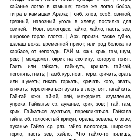
кабанье логво в камыше; такое же логво бобра,
тигра в камышах Арала; | сиб. хлев, особ. свиной,
грязный, навозный уголь в хлеву; постилка для
свиней. | Новг. вологодск. гайло, хайло, пасть, зев,
широкое горло, глотка. | Арх. произн. также гуйно,
шалаш вежа, временной приют; или род болока на
карбасе, от непогоды. ГАЙ м. южн. крик, гам, шум,
рев; | междомет. окрик на скотину, которую гонят.
Гаить или гайкать, гайкнуть, кричать гай-гай,
погонять, гнать; | тамб. кур. новг. перм. кричать, орать
или шуметь; гикать гаркать, кричать кого, звать,
кликать; перекликаться аукать в лесу, вят. гагайкать.
Гай-гай южн. ай-ай, аяй, междомет. изумления,
упрека. Гайканье ср. ауканье, крик, зов; | гай, гам,
крик. Гайкаться аукаться, перекликаться. Гайкала
гайла об. голосистый крикун, орала, зевала, о зове,
ауканье Гайло ср. ряз. гайло вологодск. широкое
горло, пасть зев, хайло, 'Что гайло-то пялишь,