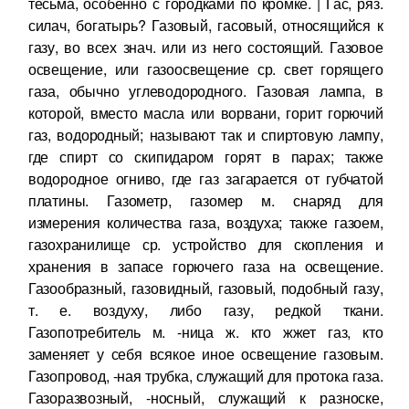
тесьма, особенно с городками по кромке. | Гас, ряз.
силач, богатырь? Газовый, гасовый, относящийся к
газу, во всех знач. или из него состоящий. Газовое
освещение, или газоосвещение ср. свет горящего
газа, обычно углеводородного. Газовая лампа, в
которой, вместо масла или ворвани, горит горючий
газ, водородный; называют так и спиртовую лампу,
где спирт со скипидаром горят в парах; также
водородное огниво, где газ загарается от губчатой
платины. Газометр, газомер м. снаряд для
измерения количества газа, воздуха; также газоем,
газохранилище ср. устройство для скопления и
хранения в запасе горючего газа на освещение.
Газообразный, газовидный, газовый, подобный газу,
т. е. воздуху, либо газу, редкой ткани.
Газопотребитель м. -ница ж. кто жжет газ, кто
заменяет у себя всякое иное освещение газовым.
Газопровод, -ная трубка, служащий для протока газа.
Газоразвозный, -носный, служащий к разноске,