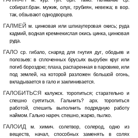
собират.бран. мужик, олух, грубиян, невежа; в вор.
так, обзывают однодворцев.
ГАЛМЕЙ
м. цинковая или шпиаутеровая окись; руда
кадмий, водная кремнекислая окись цинка, цинковая
руда.
ГАЛО
ср. гибало, снаряд для гнутия дуг, ободьев и
полозьев: в сплоченных брусьях вырубен круг или
погиб бороздою; плаха, распаренная в паровике, или
под землей, на которой разложен большой огонь,
вкладывается в гало и заклинивается.
ГАЛОБИТЬСЯ
калужск. торопиться; старательно и
спешно суетиться. Гальнить? арх. торопиться
работой, спешить выполнить подрядную работу
наймом. Гально нареч. спешно, жарко, пылко.
ГАЛОИД
м. химич. солетвор, солерод, одно из
веществ, начал, способных заменять в солях