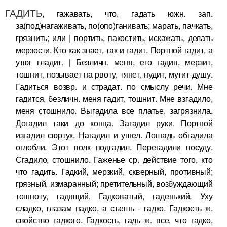
ГАДИТЬ
, гажавать, что, гадать южн. зап.
за(под)нагаживать, по(опо)ганивать; марать, пачкать,
грязнить; или | портить, пакостить, искажать, делать
мерзости. Кто как знает, так и гадит. Портной гадит, а
утюг гладит. | Безличн. меня, его гадип, мерзит,
тошнит, позывает на рвоту, тянет, нудит, мутит душу.
Гадиться возвр. и страдат. по смыслу речи. Мне
гадится, безличн. меня гадит, тошнит. Мне взгадило,
меня стошнило. Выгадила все платье, загрязнила.
Догадил таки до конца. Загадил руки. Портной
изгадил сюртук. Нагадил и ушел. Лошадь обгадила
оглобли. Этот полк подгадил. Перегадили посуду.
Сгадило, стошнило. Гаженье ср. действие того, кто
что гадить. Гадкий, мерзкий, скверный, противный;
грязный, измаранный; претительный, возбуждающий
тошноту, гадящий. Гадковатый, гаденький. Уху
сладко, глазам падко, а съешь - гадко. Гадкость ж.
свойство гадкого. Гадкость, гадь ж. все, что гадко,