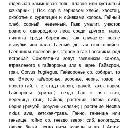
отдельная камышевая топь, плавня или кустистый
кочкарник. | Пск. сор в зерновом хлебе, хвостец,
охоботье с сурепицей и обивками колоса. Гайный
хлеб, сорный, невеяный. Гаек умалит. участок
ровного, однородного леса среди другого, напр.
липняка среди березника, как случается после
вырубки или пала. Гаевый, до гая относящийся.
Гаевщик м. полесовщик, сторож в гае. Гаевник м. род
ястреба? Соколятники зовут гаевником сокола,
втравленого в гайворонье или в чернь. Гайворон,
грач, Corvus frugilegus. Гайворонье ср. собират. то
же. Вместо гайворонье, вороньё, чернь, говор. и
просто гай, т. е. стадо ворон, грачей, галок нареч.
Гайворонье (прилаг.) гнездо. Гая ж. ряз. стая,
вереница птиц. Гайнак, растение Listera ovata,
бернец-речуой, розулины-слезки; | растение Neottia
nidus avis, детская-трава. Гайно, гайнище или
ганьище, гойно ср. гнездо зверя; сиб. вологодск.
гнездо белки, логво лисы, куницы и пр. | Астрх.