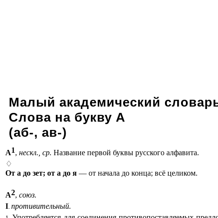
Малый академический словарь
Слова на букву А
(аб-, ав-)
1
А
,
нескл., ср.
Название первой буквы русского алфавита.
♢
От а до зет; от а до я
— от начала до конца; всё целиком.
2
А
,
союз.
I
противительный.
.
Употребляется для соединения противопоставляемых предло
1.