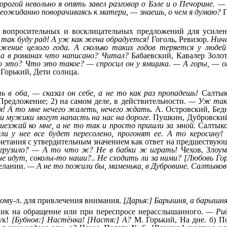
орогой невольно я опять завел разговор о Бэле и о Печорине. — 
неожиданно поворачиваясь к матери, — знаешь, о чем я думаю?
Г
 вопросительных и восклицательных предложений для усилен
 так буду рад! А уж как жена обрадуется!
Гоголь, Ревизор.
Ниче
ение целого года. А сколько таких годов теряется у людей
, а в романах что написано? Читал?
Бабаевский, Кавалер Золот
 это? Что это такое? — спросил он у ямщика. — А горы, — о
Горький, Дети солнца.
 в оба, — сказал он себе, а не то как раз пропадешь!
Салтык
Предложение; 2) на самом деле, в действительности.
— Уж так 
ня! А то мне нечего жалеть, нечего ждать.
А. Островский, Бедна
и мужики могут напасть на нас на дороге.
Пушкин, Дубровски
иезжай ко мне, а не то так и просто пришли за мной.
Салтыко
ли у нее все будет пересолено, прогонят ее. А то керосину!
М
тания с утвердительным значением как ответ на предшествующи
 грузило? — А то что ж? Не в бабки ж играть!
Чехов, Злоум
 идут, соколы-то наши?.. Не сходить ли за ними? [Любовь Горд
желании.
— А не то пожили бы, маменька, в Дубровине. Салтыко
ому-л. для привлечения внимания.
[Дарья:] Барышня, а барышн
лик на обращение или при переспросе нерасслышанного.
— Рид
ук!
[Бубнов:] Настёнка! [Настя:] А?
М. Горький, На дне. б) По