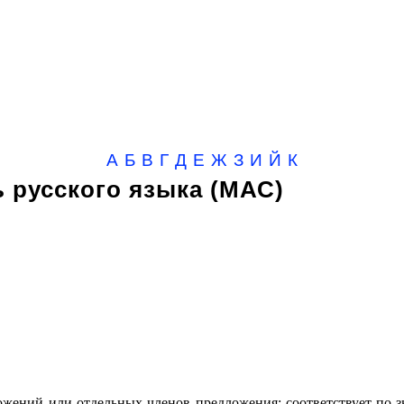
А
Б
В
Г
Д
Е
Ж
З
И
Й
К
 русского языка (МАС)
жений или отдельных членов предложения; соответствует по зн