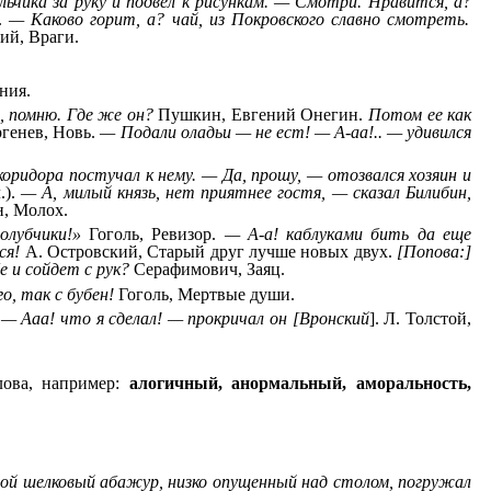
льчика за руку и подвел к рисункам. — Смотри. Нравится, а?
е.
— Каково горит, а? чай, из Покровского славно смотреть.
ий, Враги.
ния.
, помню. Где же он?
Пушкин, Евгений Онегин.
Потом ее как
генев, Новь.
— Подали оладьи — не ест! — А-аа!.. — удивился
коридора постучал к нему. — Да, прошу, — отозвался хозяин и
.).
— А, милый князь, нет приятнее гостя, — сказал Билибин,
, Молох.
олубчики!»
Гоголь, Ревизор.
— А-а! каблуками бить да еще
ся!
А. Островский, Старый друг лучше новых двух.
[Попова:]
е и сойдет с рук?
Серафимович, Заяц.
о, так с бубен!
Гоголь, Мертвые души.
.
— Ааа! что я сделал! — прокричал он [Вронский
]. Л. Толстой,
лова, например:
алогичный, анормальный, аморальность,
ой шелковый абажур, низко опущенный над столом, погружал