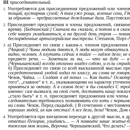
III
присоединительный.
.
Употребляется для присоединения предложений или члено
1.
тощий, кустарник сухой; А там уже рощи, зеленые сени, Гд
за обрывом — предрассветные дождливые дали.
Паустовский
Присоединяет предложения и члены предложений, связанн
2.
время).
[Бобчинский:] Сначала вы сказали, а потом и я сказа
себе наверх укладываться, а на другой день утром --- покин
беспорядочные артиллерийские выстрелы.
Степанов, Порт-
а) Присоединяет по связи с каким-л. членом предложения 
3.
[Чацкий:] Чины людьми даются, А люди могут обмануться.
видно, человек. А плутать сейчас в тайге — гиблое дело; не в
предмете речи.
— Заметили ли вы, --- что на дубе — а
[Чернышевский] всегда отлично владел собою, и если страд
б) Присоединяет по связи со всей высказанной мыслью п
сосредоточенной злобой ходил по классу, ни слова не говоря
Чехов, Чайка.
— Солдат в ад попал ---. Как быть? Осмотр
того“, „главное“ и т. п., указывающими на характер уточне
приняться за октаву. А в самом деле: я бы совладел С тро
именно: сам вызвался, на свой счет, доставить нашу покла
„стало быть“ и т. п. присоединяет предложения или члены
следовательно требовалось познакомить его хоть с первыми
ни слова.
Чехов, Перед свадьбой. || В сочетании с местоим
хороших людей, ах как отстал! А все дела, дела!
Чехов, Дом 
Употребляется при внезапном переходе к другой мысли, к др
4.
ответил Печорин, улыбаясь… — А помните наше житье-б
тяжелая моя жизнь, Верочка.
Чернышевский, Что делать?
—