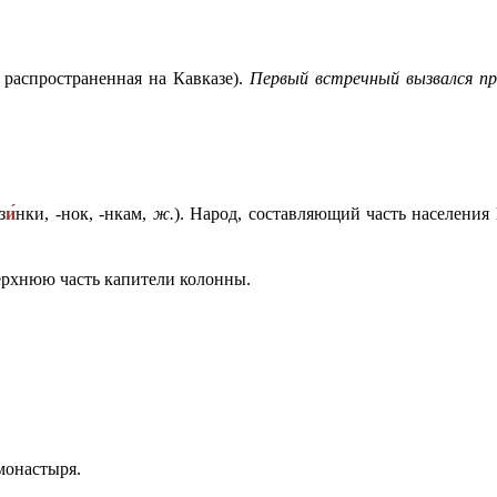
 распространенная на Кавказе).
Первый встречный вызвался про
з
и
нки, -нок, -нкам,
ж.
). Народ, составляющий часть населения
ерхнюю часть капители колонны.
монастыря.