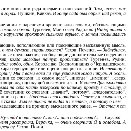
льном описании ряда предметов или явлений.
Там, ниже, мох
в горах.
Пушкин, Кавказ.
В конце сада был обрыв над рекой, а
сочетании с наречиями времени или словами, обозначающими
 с охоты домой.
Тургенев, Мой сосед Радилов.
[Надя] пошла к
 нарушена грохотом сильного взрыва, а затем послышались
вивающие, дополняющие или поясняющие высказанную мысль.
А о чем думает, спрашивается?
Чехов, Печенег.
— Заблудился,
тавные предложения, сообщающие дополнительные сведения о
ют, когда молодые начнут пробиваться?
Тургенев, Рудин.
дал гордо, один.
Короленко, Воспоминания о Чернышевском.
о характеризующие или оценивающие сказанное.
Инспектор с
орин:] Мы с вами едва ли еще увидимся когда-нибудь. А жаль.
ании со словами: „в самом деле“, „иногда“, „именно“, „сверх
тивировку, оценку добавляемого и т. п.
Я хотел Давным-давно
зял на себя часть издержек по нашему проезду в столицу, а
В сочетании со словами: „значит“, „потому“, „следовательно“,
занного ранее.
Предполагалось отдать Сережу в гимназию, а
я сказка.
Ума ее никто не видал и не знает, а потому о нем —
 указывающие на причину высказанного ранее.
— Отстал я от
 Ну чт
о
? в отставке?.. как?.. что поделывали?.. — Скучал! —
еня расстроила, Верочка, — очень огорчила! Я и ослабела. А
трецову.
Чехов, Почта.