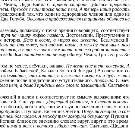
.
Чехов, Дядя Ваня.
С правой стороны удалось прервать
теты.
Прежде песни тоска наша пела, А теперь наша радость
редложений так, что один из однородных членов или одно из
 Два Голубя.
Овсяников придерживался старинных обычаев не
даемому, должному с точки зрения говорящего; соответствует
а тут на чашку кофею позвала.
Достоевский, Преступление и
я история.
Дело к весне, а мороз все жестче.
Безыменский,
день от дня хуже, она видимо чахла, а между тем мы с нею
ра князь, а в то же время все знали, что его родня занимается
 а ведь дом принадлежит не ему одному.
Чехов, Три сестры.
Ко
ем не менее, всё-таки, однако.
Не легли еще тени вечерние, А
войны.
Бабаевский, Кавалер Золотой Звезды. | В сочетании со
ссказывайте, что хотите, а я все-таки женюсь и буду жить
дложение после придаточного уступительного.
Довольно. С плеч
дела нет, а домой придешь весь словно изломанный!
Салтыков-
ожений в целом и соответствует по смыслу выражениям: что
овский, Снегурочка.
Дворецкий удалился, а Степан вскочил,
 событий, действий, соответствуя по значению словам: в это
пробужден.
Пушкин, Евгений Онегин.
Поручик говорил, а сам
я чем бог послал. А между тем говорила без умолку.
Пушкин,
ствия; близок по значению словам: вдруг, вдруг в это время.
ед ними и волк и волчиха зубами стучат.
Салтыков-Щедрин,