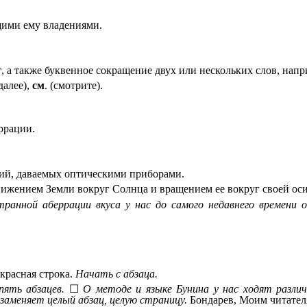
ими ему владениями.
г
, а также буквенное сокращение двух или нескольких слов, нап
 далее),
см
. (смотрите).
ррации.
ий, даваемых оптическими приборами.
ижением Земли вокруг Солнца и вращением ее вокруг своей оси
транной аберрации вкуса у нас до самого недавнего времени 
 красная строка.
Начать с абзаца.
ять абзацев.
☐
О методе и языке Бунина у нас ходят разли
 заменяет целый абзац, целую страницу.
Бондарев, Моим читател