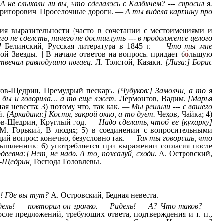
А не слыхали ли вы, что сделалось с Казбичем? --- спросил я.
ригорович, Проселочные дороги. —
А ты видела картину про
ия выразительности (часто в сочетании с местоимениями и
го не сделать, ничего не достигнуть --- в продолжение целого
!
Белинский, Русская литература в 1845 г.
— Что ты мне
ой Звезды. || В начале ответов на вопросы придает б
о
льшую
твечал равнодушно ногаец.
Л. Толстой, Казаки.
[Лиза:] Борис
ов-Щедрин, Премудрый пескарь.
[Чубуков:] Замолчи, а то я
бы и говорила… а то еще лжет.
Лермонтов, Вадим.
[Марья
я невеста; 3) потому что, так как.
— Мы решили --- с вашего
й.
[Аркадина:] Костя, закрой окно, а то дует.
Чехов, Чайка; 4)
в-Щедрин, Круглый год.
— Надо сделать, чтоб ее [кухарку]
. Горький, В людях; 5) в соединении с вопросительными
й вопрос: конечно, безусловно так.
— Так ты говоришь, что
ышленник; 6) употребляется при выражении согласия после
еевна:] Нет, не надо. А то, пожалуй, сходи.
А. Островский,
в-Щедрин,
Господа Головлевы.
я! Где вы тут?
А. Островский, Бедная невеста.
ель! — повторил он громко. — Ридель! — А? Что таков? —
сле предложений, требующих ответа, подтверждения и т. п.,