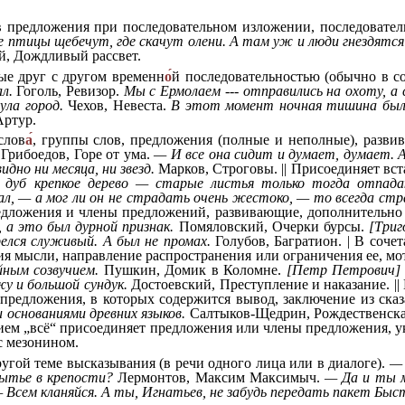
в предложения при последовательном изложении, последовате
е птицы щебечут, где скачут олени. А там уж и люди гнездятся 
, Дождливый рассвет.
ые друг с другом временн
о
й последовательностью (обычно в 
л.
Гоголь, Ревизор.
Мы с Ермолаем --- отправились на охоту, а
ула город.
Чехов, Невеста.
В этот момент ночная тишина была
Артур.
слов
а
, группы слов, предложения (полные и неполные), раз
Грибоедов, Горе от ума.
— И все она сидит и думает, думает. 
идно ни месяца, ни звезд.
Марков, Строговы. || Присоединяет вс
 дуб крепкое дерево — старые листья только тогда отпада
ал, — а мог ли он не страдать очень жестоко, — то всегда стра
редложения и члены предложений, развивающие, дополнительн
, а это был дурной признак.
Помяловский, Очерки бурсы.
[Триг
елся служивый. А был не промах.
Голубов, Багратион. | В сочет
ния мысли, направление распространения или ограничения ее, мо
йным созвучием.
Пушкин, Домик в Коломне.
[Петр Петрович] в
жу и большой сундук.
Достоевский, Преступление и наказание. || 
 предложения, в которых содержится вывод, заключение из ска
 основаниями древних языков.
Салтыков-Щедрин, Рождественска
ением „всё“ присоединяет предложения или члены предложения,
с мезонином.
угой теме высказывания (в речи одного лица или в диалоге).
—
ытье в крепости?
Лермонтов, Максим Максимыч.
— Да и ты м
 Всем кланяйся. А ты, Игнатьев, не забудь передать пакет Быс