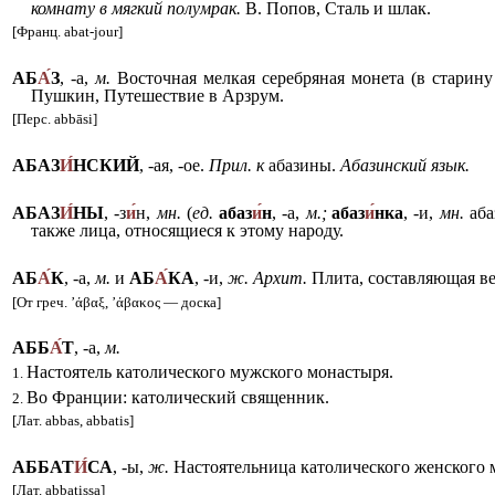
комнату в мягкий полумрак.
В. Попов, Сталь и шлак.
[Франц. abat-jour]
АБ
А
З
, -а,
м.
Восточная мелкая серебряная монета (в старину
Пушкин, Путешествие в Арзрум.
[Перс. abbāsi]
АБАЗ
И
НСКИЙ
, -ая, -ое.
Прил. к
абазины.
Абазинский язык.
АБАЗ
И
НЫ
, -з
и
н,
мн.
(
ед.
абаз
и
н
, -а,
м.;
абаз
и
нка
, -и,
мн.
аба
также лица, относящиеся к этому народу.
АБ
А
К
, -а,
м.
и
АБ
А
КА
, -и,
ж. Архит.
Плита, составляющая в
[От греч. ’άβαξ, ’άβακος — доска]
АББ
А
Т
, -а,
м.
Настоятель католического мужского монастыря.
1.
Во Франции: католический священник.
2.
[Лат. abbas, abbatis]
АББАТ
И
СА
, -ы,
ж.
Настоятельница католического женского 
[Лат. abbatissa]