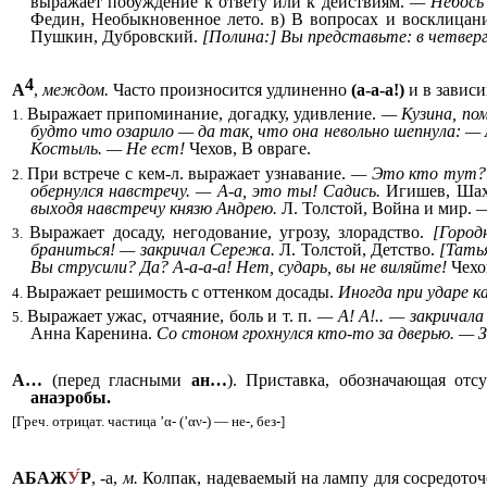
выражает побуждение к ответу или к действиям.
— Небось 
Федин, Необыкновенное лето. в) В вопросах и восклицан
Пушкин, Дубровский.
[Полина:] Вы представьте: в четверг
4
А
,
междом.
Часто произносится удлиненно
(а-а-а!)
и в завис
Выражает припоминание, догадку, удивление.
— Кузина, пом
1.
будто что озарило — да так, что она невольно шепнула: — 
Костыль. — Не ест!
Чехов, В овраге.
При встрече с кем-л. выражает узнавание.
— Это кто тут? —
2.
обернулся навстречу. — А-а, это ты! Садись.
Игишев, Шахте
выходя навстречу князю Андрею.
Л. Толстой, Война и мир.
—
Выражает досаду, негодование, угрозу, злорадство.
[Город
3.
браниться! — закричал Сережа.
Л. Толстой, Детство.
[Тать
Вы струсили? Да? А-а-а-а! Нет, сударь, вы не виляйте!
Чехо
Выражает решимость с оттенком досады.
Иногда при ударе к
4.
Выражает ужас, отчаяние, боль и т. п.
— А! А!.. — закричал
5.
Анна Каренина.
Со стоном грохнулся кто-то за дверью. — За
А…
(перед гласными
ан…
). Приставка, обозначающая отс
анаэробы.
[Греч. отрицат. частица ’α- (’αν-) — не-, без-]
АБАЖ
У
Р
, -а,
м.
Колпак, надеваемый на лампу для сосредоточе