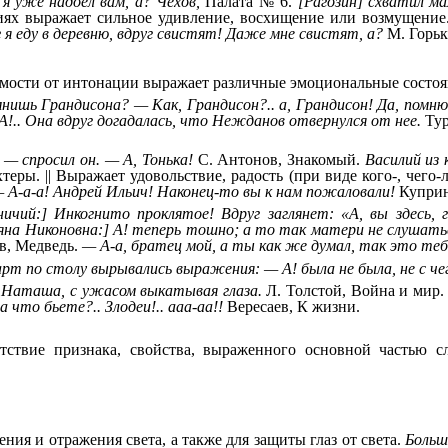
я уже надоел вам, а? Чехов,
Палата № 6.
[Рагозин] схватил ма
иях выражает сильное удивление, восхищение или возмущени
 я еду в деревню, вдруг свистят! Даже мне свистят, а?
М. Горьк
имости от интонации выражает различные эмоциональные состоя
нишь Грандисона? — Как, Грандисон?.. а, Грандисон! Да, помню
А!.. Она вдруг догадалась, что Нежданов отвернулся от нее.
Тур
 спросил он. — А, Тонька!
С. Антонов, Знакомый.
Василий из 
ры. || Выражает удовольствие, радость (при виде кого-, чего-л
 А-а-а! Андрей Ильич! Наконец-то вы к нам пожаловали!
Куприн
ничий:] Инкогнито проклятое! Вдруг заглянет: «А, вы здесь, г
яна Никоновна:] А! теперь тошно; а то так матери не слушать
в, Медведь.
— А-а, братец мой, а ты как же думал, так это теб
арт по столу вырывались выражения: — А! была не была, не с чег
а Наташа, с ужасом выкатывая глаза.
Л. Толстой, Война и мир
 что бьете?.. Злодеи!.. ааа-аа!!
Вересаев, К жизни.
утствие признака, свойства, выраженного основной частью с
ния и отражения света, а также для защиты глаз от света.
Больш