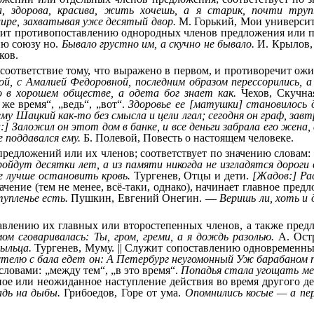
а, здорова, красива, жить хочешь, а я старик, почти труп
шире, захватывая уже десятый двор.
М. Горький, Мои универси
ужит противопоставлению однородных членов предложения или п
ию союзу но.
Бывало грустно им, а скучно не бывало.
И. Крылов,
ков.
соответствие тому, что выражено в первом, и противоречит ожи
ой, с Амалией Федоровной, последним образом перессорились, 
 в хорошем обществе, а одета бог знает как.
Чехов, Скучна
же время“, „ведь“, „вот“.
Здоровье ее [матушки] становилось 
ему Шацкий как-то без смысла и цели лгал; сегодня он граф, завт
] Заложил он этот дом в банке, и все деньги забрала его жена,
 поддавался ему.
Б. Полевой, Повесть о настоящем человеке.
едложений или их членов; соответствует по значению словам: т
ройдут десятки лет, а из памяти никогда не изгладятся дороги 
е лучше остановить кровь.
Тургенев, Отцы и дети.
[Жадов:] Ра
ачение (тем не менее, всё-таки, однако), начинает главное пре
тупленье есть.
Пушкин, Евгений Онегин. —
Веришь ли, хоть и 
влению их главных или второстепенных членов, а также предл
мом сговаривалась: Ты, гром, греми, а я дождь разолью.
А. Остр
рыльца.
Тургенев, Муму. || Служит сопоставлению одновременных
телю с бала едет он: А Петербург неугомонный Уж барабаном 
 словами: „между тем“, „в это время“.
Попадья стала угощать мен
ное или неожиданное наступление действия во время другого дей
адь на дыбы.
Грибоедов, Горе от ума.
Опомнились косые — а пер