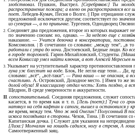
злобствовал.
Пушкин, Выстрел.
[Серебряков:] Ты молод
распространение пожара; а влево он распространялся все 
поет.
Лебедев-Кумач, Песня о Волге. || При отрицании сл
предложений исключается другим; соответствует по значен
из суеверия ---, а по привычке.
Тургенев, Однодворец Овсяни
Соединяет два предложения, второе из которых выражает не
2.
по значению союзам: но, однако.
— За неделю еще с хозяйк
наказание.
— Учится девочка в консерватории, постоянно
Комсомолия. | В сочетании со словами: „между тем“, „в то 
работали с утра до ночи.
Достоевский, Бедные люди.
Ко вс
в городе торговлей.
Гарин-Михайловский, Студенты.
[Маша:
всем Комиссар умел найти ключик, а вот Алексей Мересьев не
Указывает на уступительный характер противопоставления пр
3.
луна уж блестит на воде.
Блок, Не легли еще тени…
Да, п
словами: „всё“, „всё-таки“.
— Рана ваша — не опасная, а вс
счастливо.
А. Островский, Доходное место. || Имея то же зн
долой обуза! Я классицизму отдал честь: Хоть поздно, а вс
Щедрин, В среде умеренности и аккуратности.
II
сопоставительный.
Соединяя предложения, служит сопоста
.
касается, в то время как и т. п.
[Лель (поет):] Туча со гро
натянул на себя кафтан и сапоги, вышел и остановился у к
же время, между тем.
Что ж мой Онегин? Полусонный В пос
искоса поглядывал в стороны.
Чехов, Тина. | В сочетании со
Капитанская дочка. || Служит для указания на непредвиден
[Лиза:] Молчалин на лошадь садился, ногу в стремя, А лош
Самоотверженный заяц.