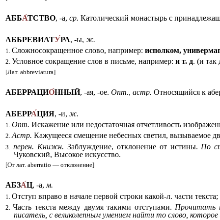
АББ
А
ТСТВО
, -а,
ср.
Католический монастырь с принадлежащ
АББРЕВИАТ
У
РА
, -ы,
ж.
Сложносокращенное слово, например:
исполком, универма
1.
Условное сокращение слов в письме, например:
и т. д
. (и так
2.
[Лат. abbreviatura]
АБЕРРАЦИ
О
ННЫЙ
, -ая, -ое.
Опт., астр.
Относящийся к абе
АБЕРР
А
ЦИЯ
, -и,
ж.
Опт.
Искажение или недостаточная отчетливость изображен
1.
Астр.
Кажущееся смещение небесных светил, вызываемое дв
2.
перен. Книжн.
Заблуждение, отклонение от истины.
По с
3.
Чуковский, Высокое искусство.
[От лат. aberratio — отклонение]
АБЗ
А
Ц
, -а,
м.
Отступ вправо в начале первой строки какой-л. части текста;
1.
Часть текста между двумя такими отступами.
Прочитать п
2.
писатель, с великолепным умением найти то слово, которое