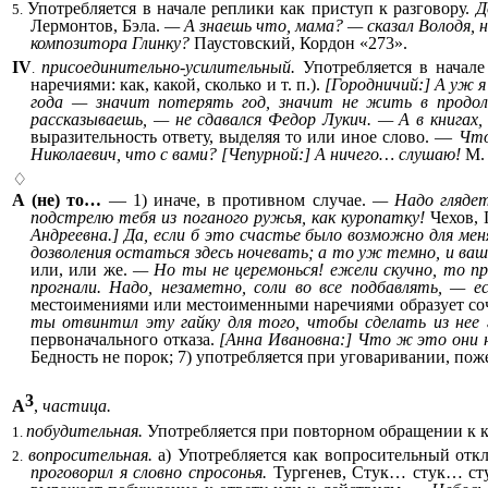
Употребляется в начале реплики как приступ к разговору.
Д
5.
Лермонтов, Бэла.
— А знаешь что, мама? — сказал Володя, 
композитора Глинку?
Паустовский, Кордон «273».
IV
присоединительно-усилительный.
Употребляется в начале
.
наречиями: как, какой, сколько и т. п.).
[Городничий:] А уж я
года — значит потерять год, значит не жить в продолж
рассказываешь, — не сдавался Федор Лукич. — А в книгах
выразительность ответу, выделяя то или иное слово. —
Что
Николаевич, что с вами? [Чепурной:] А ничего… слушаю!
М. 
♢
А (не) то…
— 1) иначе, в противном случае.
— Надо глядеть
подстрелю тебя из поганого ружья, как куропатку!
Чехов, 
Андреевна.] Да, если б это счастье было возможно для ме
дозволения остаться здесь ночевать; а то уж темно, и ваш
или, или же.
— Но ты не церемонься! ежели скучно, то пр
прогнали. Надо, незаметно, соли во все подбавлять, — ес
местоимениями или местоименными наречиями образует соче
ты отвинтил эту гайку для того, чтобы сделать из нее
первоначального отказа.
[Анна Ивановна:] Что ж это они не
Бедность не порок; 7) употребляется при уговаривании, по
3
А
,
частица.
побудительная.
Употребляется при повторном обращении к к
1.
вопросительная.
а) Употребляется как вопросительный отк
2.
проговорил я словно спросонья.
Тургенев, Стук… стук… ст