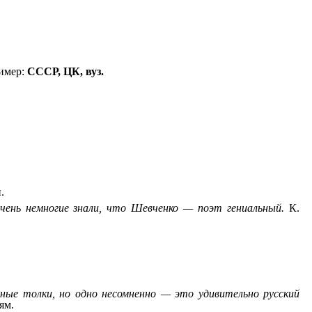
ример:
СССР, ЦК, вуз.
.
очень немногие знали, что Шевченко — поэт гениальный.
К.
чные толки, но одно несомненно — это удивительно русский
ям.