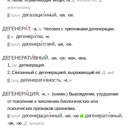
Д. жидкости. Д.
местности.
дегазаци
о
нный
||
, -ая, -ое.
прил.
ДЕГЕНЕР
А
Т,
-а,
Человек с признаками дегенерации.
м.
дегенер
а
тка
||
, -и.
ж.
дегенер
а
тский
||
, -ая, -ое.
прил.
ДЕГЕНЕРАТ
И
ВНЫЙ,
-ая, -ое; -вен, -вна.
1.
дегенерация.
см.
2. Связанный с дегенерацией, выражающий её.
Д. вид.
дегенерат
и
вность
||
, -и,
сущ.
ж.
ДЕГЕНЕР
А
ЦИЯ,
-и,
(книжн.) Вырождение, ухудшение
ж.
от поколения к поколению биологических или
психических признаков организма.
дегенераци
о
нный
дегенерат
и
вный
||
, -ая, -ое
и
,
прил.
-ая, -ое.
Д. процесс.