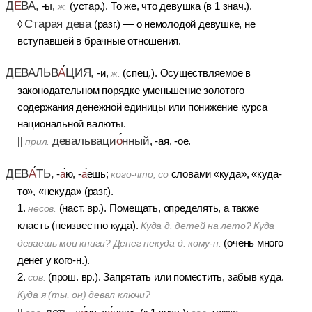
Д
Е
ВА,
-ы,
(устар.). То же, что девушка (в 1 знач.).
ж.
Старая дева
◊
(разг.) — о немолодой девушке, не
вступавшей в брачные отношения.
ДЕВАЛЬВ
А
ЦИЯ,
-и,
(спец.). Осуществляемое в
ж.
законодательном порядке уменьшение золотого
содержания денежной единицы или понижение курса
национальной валюты.
девальваци
о
нный
||
, -ая, -ое.
прил.
ДЕВ
А
ТЬ,
-
а
ю, -
а
ешь;
словами «куда», «куда-
кого-что, со
то», «некуда» (разг.).
1.
(наст. вр.). Помещать, определять, а также
несов.
класть (неизвестно куда).
Куда д. детей на лето? Куда
(очень много
деваешь мои книги? Денег некуда д. кому-н.
денег у кого-н.).
2.
(прош. вр.). Запрятать или поместить, забыв куда.
сов.
Куда я (ты, он) девал ключи?
деть