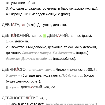
вступившее в брак.
3. Молодая служанка, горничная в барских домах (устар.).
4. Обращение к молодой женщине (разг.).
ДЕВЧ
А
ТА,
-
а
т (разг.). Девушки, девочки.
ДЕВЧ
О
НОЧИЙ,
ДЕВЧ
А
ЧИЙ,
-ья, -ье
и
-ья, -ье (разг.).
1.
девочка.
см.
2. Свойственный девочке, девчонке, такой, как у девочки,
девчонки.
(нареч.)
Девчоночья манера. По-девчоночьи
(несерьёзное).
беспечна. Девчачье поведение
ДЕВЯН
О
СТО,
-а,
Число и количество 90.
числит. колич.
За
(больше девяноста лет).
(скоро
д. кому-н.
Под д. кому-н.
будет девяносто лет).
девян
о
стый
||
, -ая, -ое.
порядк.
ДЕВЯНОСТОЛ
Е
ТИЕ,
-я,
ср.
1. Срок в девяносто лет.
Эти события разделяет целое д.