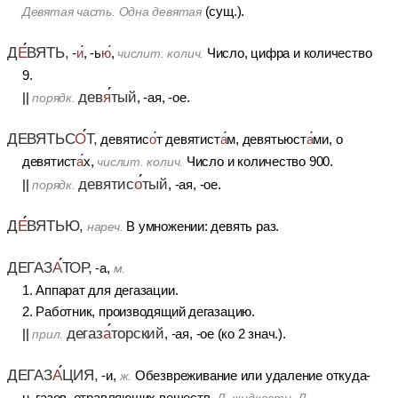
(сущ.).
Девятая часть. Одна девятая
Д
Е
ВЯТЬ,
-
и
, -
ь
ю
,
Число, цифра и количество
числит. колич.
9.
дев
я
тый
||
, -ая, -ое.
порядк.
ДЕВЯТЬС
О
Т,
девятис
о
т девятист
а
м, девятьюст
а
ми, о
девятист
а
х,
Число и количество 900.
числит. колич.
девятис
о
тый
||
, -ая, -ое.
порядк.
Д
Е
ВЯТЬЮ,
В умножении: девять раз.
нареч.
ДЕГАЗ
А
ТОР,
-а,
м.
1. Аппарат для дегазации.
2. Работник, производящий дегазацию.
дегаз
а
торский
||
, -ая, -ое (ко 2 знач.).
прил.
ДЕГАЗ
А
ЦИЯ,
-и,
Обезвреживание или удаление откуда-
ж.
н. газов, отравляющих веществ.