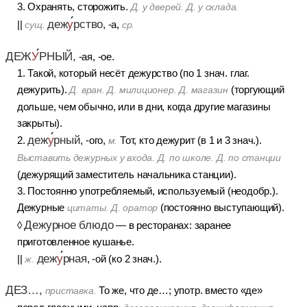
3. Охранять, сторожить.
Д. у дверей. Д. у склада.
деж
у
рство
||
, -а,
сущ.
ср.
ДЕЖ
У
РНЫЙ,
-ая, -ое.
1. Такой, который несёт дежурство (по 1 знач. глаг.
дежурить).
(торгующий
Д. вран. Д. милиционер. Д. магазин
дольше, чем обычно, или в дни, когда другие магазины
закрыты).
деж
у
рный
2.
, -ого,
Тот, кто дежурит (в 1 и 3 знач.).
м.
Выставить дежурных у входа. Д. по школе. Д. по станции
(дежурящий заместитель начальника станции).
3. Постоянно употребляемый, используемый (неодобр.).
Дежурные
(постоянно выступающий).
цитаты. Д. оратор
Дежурное блюдо
◊
— в ресторанах: заранее
приготовленное кушанье.
деж
у
рная
||
, -ой (ко 2 знач.).
ж.
ДЕЗ…,
То же, что де…; употр. вместо «де»
приставка.