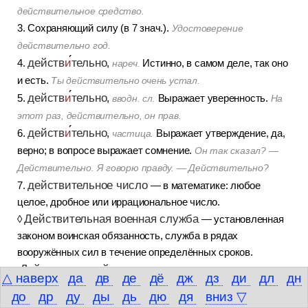
действительное средство.
3. Сохраняющий силу (в 7 знач.).
Удостоверение
действительно год.
действ
и
тельно
4.
,
Истинно, в самом деле, так оно
нареч.
и есть.
Ты действительно очень устал.
действ
и
тельно
5.
,
Выражает уверенность.
вводн. сл.
На
этот раз, действительно, он прав.
действ
и
тельно
6.
,
Выражает утверждение, да,
частица.
верно; в вопросе выражает сомнение.
Он так сказал? —
Действительно. Я говорю правду. — Действительно?
действительное число
7.
— в математике: любое
целое, дробное или иррациональное число.
Действительная военная служба
◊
— установленная
законом воинская обязанность, служба в рядах
вооружённых сил в течение определённых сроков.
Действительный залог
— в грамматике: глагольная
△ наверх
да
дв
де
дё
дж
дз
ди
дл
дн
категория, представляющая действие как активно
до
др
ду
ды
дь
дю
дя
вниз ▽
направленное от субъекта на объект (напр.:
рабочие