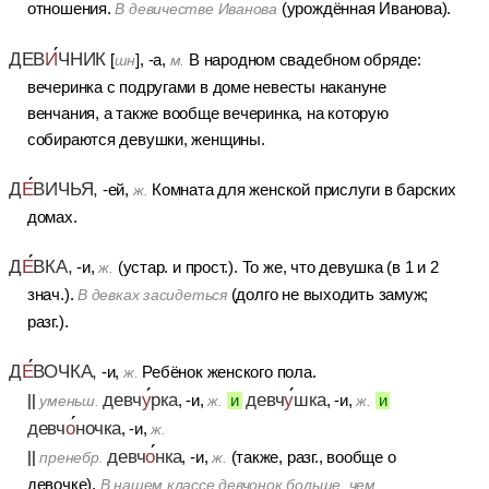
отношения.
(урождённая Иванова).
В девичестве Иванова
ДЕВ
И
ЧНИК
[
], -а,
В народном свадебном обряде:
шн
м.
вечеринка с подругами в доме невесты накануне
венчания, а также вообще вечеринка, на которую
собираются девушки, женщины.
Д
Е
ВИЧЬЯ,
-ей,
Комната для женской прислуги в барских
ж.
домах.
Д
Е
ВКА,
-и,
(устар. и прост.). То же, что девушка (в 1 и 2
ж.
знач.).
(долго не выходить замуж;
В девках засидеться
разг.).
Д
Е
ВОЧКА,
-и,
Ребёнок женского пола.
ж.
девч
у
рка
девч
у
шка
||
, -и,
и
, -и,
и
уменьш.
ж.
ж.
девч
о
ночка
, -и,
ж.
девч
о
нка
||
, -и,
(также, разг., вообще о
пренебр.
ж.
девочке).
В нашем классе девчонок больше, чем