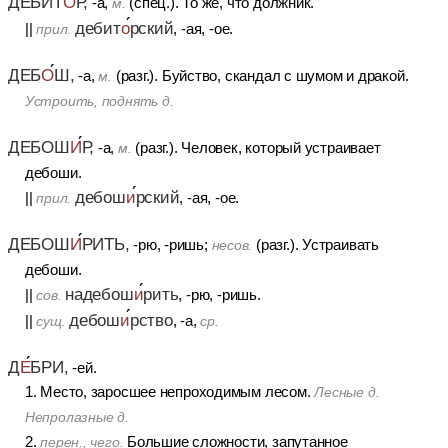
ДЕБИТ
О
Р,
-а,
(спец.). То же, что должник.
м.
дебит
о
рский
||
, -ая, -ое.
прил.
ДЕБ
О
Ш,
-а,
(разг.). Буйство, скандал с шумом и дракой.
м.
Устроить, поднять д.
ДЕБОШ
И
Р,
-а,
(разг.). Человек, который устраивает
м.
дебоши.
дебош
и
рский
||
, -ая, -ое.
прил.
ДЕБОШ
И
РИТЬ,
-рю, -ришь;
(разг.). Устраивать
несов.
дебоши.
надебош
и
рить
||
, -рю, -ришь.
сов.
дебош
и
рство
||
, -а,
сущ.
ср.
Д
Е
БРИ,
-ей.
1. Место, заросшее непроходимым лесом.
Лесные д.
Непролазные д.
2.
Большие сложности, запутанное
перен., чего.