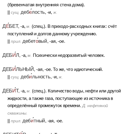
(бревенчатая внутренняя стена дома).
деб
е
лость
||
, -и,
сущ.
ж.
Д
Е
БЕТ,
-а,
(спец.). В приходо-расходных
книгах: счёт
м.
поступлений и долгов данному учреждению.
дебет
о
вый
||
,
-ая, -ое.
прил.
ДЕБ
И
Л,
-а,
Психически недоразвитый человек.
м.
ДЕБ
И
ЛЬНЫЙ,
-ая, -ое. То же, что идиотический.
деб
и
льность
||
, -и,
сущ.
ж.
ДЕБ
И
Т,
-а,
(спец.). Количество воды, нефти или другой
м.
жидкости, а также газа, поступающее из источника в
определённый промежуток времени.
Д. нефтяной
скважины.
деб
и
тный
||
, -ая, -ое.
прил.