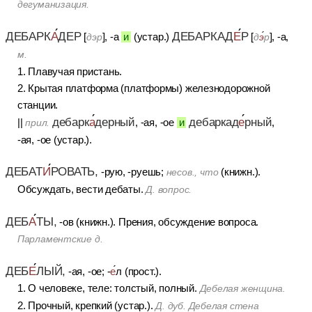
дегуманизация.
ДЕБАРК
А
ДЕР
ДЕБАРКАД
Е
Р
[
], -а
и
(устар.)
[
], -а,
дэр
д
э
р
м.
1. Плавучая пристань.
2. Крытая платформа (платформы) железнодорожной
станции.
дебарк
а
дерный
дебаркад
е
рный
||
, -ая, -ое
и
,
прил.
-ая, -ое (устар.).
ДЕБАТ
И
РОВАТЬ,
-рую, -руешь;
(книжн.).
несов., что
Обсуждать, вести дебаты.
Д. вопрос.
ДЕБ
А
ТЫ,
-ов (книжн.). Прения, обсуждение вопроса.
Парламентские д.
ДЕБ
Е
ЛЫЙ,
-ая, -ое; -
е
л (прост.).
1. О человеке, теле: толстый, полный.
Дебелая женщина.
2. Прочный, крепкий (устар.).
Д. дуб. Дебелая стена