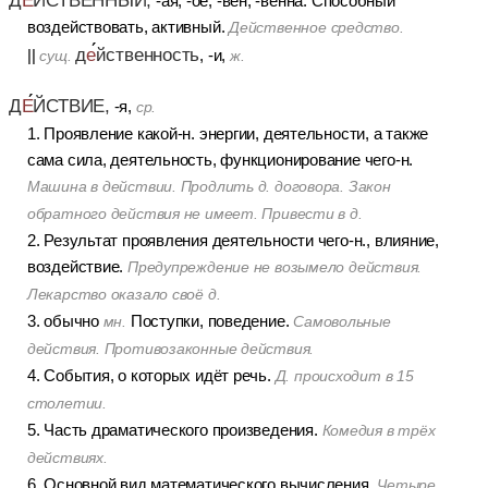
Д
Е
ЙСТВЕННЫЙ,
-ая, -ое; -вен, -венна. Способный
воздействовать, активный.
Действенное средство.
д
е
йственность
||
, -и,
сущ.
ж.
Д
Е
ЙСТВИЕ,
-я,
ср.
1. Проявление какой-н. энергии, деятельности, а также
сама сила, деятельность, функционирование чего-н.
Машина в действии. Продлить д. договора. Закон
обратного действия не имеет. Привести в д.
2. Результат проявления деятельности чего-н., влияние,
воздействие.
Предупреждение не возымело действия.
Лекарство оказало своё д.
3. обычно
Поступки, поведение.
мн.
Самовольные
действия. Противозаконные действия.
4. События, о которых идёт речь.
Д. происходит в 15
столетии.
5. Часть драматического произведения.
Комедия в трёх
действиях.
6. Основной вид математического вычисления.
Четыре