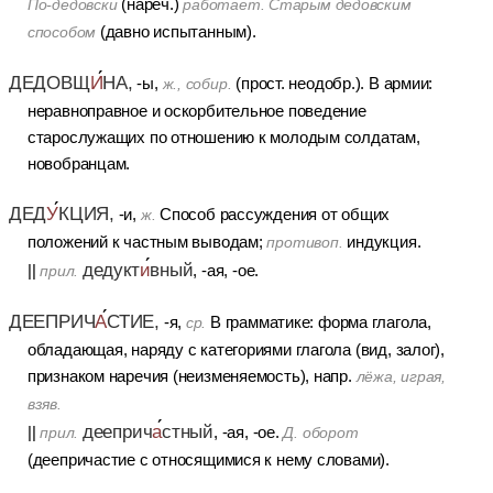
(нареч.)
По-дедовски
работает. Старым дедовским
(давно испытанным).
способом
ДЕДОВЩ
И
НА,
-ы,
(прост. неодобр.). В армии:
ж., собир.
неравноправное и оскорбительное поведение
старослужащих по отношению к молодым солдатам,
новобранцам.
ДЕД
У
КЦИЯ,
-и,
Способ рассуждения от общих
ж.
положений к частным выводам;
индукция.
противоп.
дедукт
и
вный
||
, -ая, -ое.
прил.
ДЕЕПРИЧ
А
СТИЕ,
-я,
В грамматике: форма глагола,
ср.
обладающая, наряду с категориями глагола (вид, залог),
признаком наречия (неизменяемость), напр.
лёжа, играя,
взяв.
дееприч
а
стный
||
, -ая, -ое.
прил.
Д. оборот
(деепричастие с относящимися к нему словами).