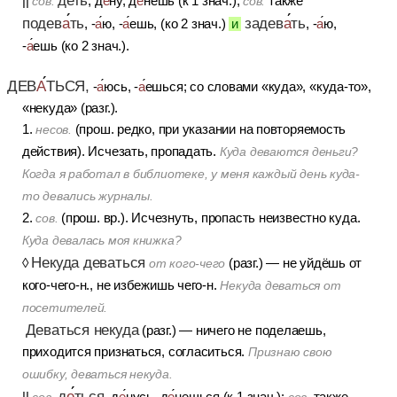
||
, д
е
ну, д
е
нешь (к 1 знач.);
также
сов.
сов.
подев
а
ть
задев
а
ть
, -
а
ю, -
а
ешь, (ко 2 знач.)
и
, -
а
ю,
-
а
ешь (ко 2 знач.).
ДЕВ
А
ТЬСЯ,
-
а
юсь, -
а
ешься; со словами «куда», «куда-то»,
«некуда» (разг.).
1.
(прош. редко, при указании на повторяемость
несов.
действия). Исчезать, пропадать.
Куда деваются деньги?
Когда я работал в библиотеке, у меня каждый день куда-
то девались журналы.
2.
(прош. вр.).
Исчезнуть, пропасть неизвестно куда.
сов.
Куда девалась моя книжка?
Некуда деваться
◊
(разг.) — не уйдёшь от
от кого-чего
кого-чего-н., не избежишь чего-н.
Некуда деваться от
посетителей.
Деваться некуда
(разг.) — ничего не поделаешь,
приходится признаться, согласиться.
Признаю свою
ошибку, деваться некуда.
д
е
ться
||
, д
е
нусь, д
е
нешься (к 1 знач.);
также