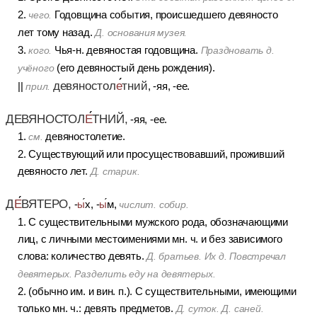
2.
Годовщина события, происшедшего девяносто
чего.
лет тому назад.
Д. основания музея.
3.
Чья-н. девяностая годовщина.
кого.
Праздновать д.
(его девяностый день рождения).
учёного
девяностол
е
тний
||
, -яя, -ее.
прил.
ДЕВЯНОСТОЛ
Е
ТНИЙ,
-яя, -ее.
1.
девяностолетие.
см.
2. Существующий или просуществовавший, проживший
девяносто лет.
Д. старик.
Д
Е
ВЯТЕРО,
-
ы
х, -
ы
м,
числит. собир.
1. С существительными мужского рода, обозначающими
лиц, с личными местоимениями мн. ч. и без зависимого
слова: количество девять.
Д. братьев. Их д. Повстречал
девятерых. Разделить еду на девятерых.
2. (обычно им. и вин. п.). С существительными, имеющими
только мн. ч.: девять предметов.
Д. суток. Д. саней.