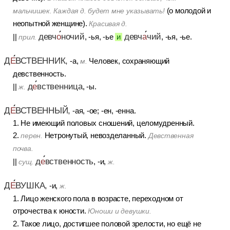
(о молодой и
мальчишек. Каждая д. будет мне указывать!
неопытной женщине).
Красивая д.
девч
о
ночий
девч
а
чий
||
, -ья, -ье
и
, -ья, -ье.
прил.
Д
Е
ВСТВЕННИК,
-а,
Человек, сохраняющий
м.
девственность.
д
е
вственница
||
, -ы.
ж.
Д
Е
ВСТВЕННЫЙ,
-ая, -ое; -ен, -енна.
1. Не имеющий половых сношений, целомудренный.
2.
Нетронутый, невозделанный.
перен.
Девственная
почва.
д
е
вственность
||
, -и,
сущ.
ж.
Д
Е
ВУШКА,
-и,
ж.
1. Лицо женского пола в возрасте, переходном от
отрочества к юности.
Юноши и девушки.
2. Такое лицо, достигшее половой зрелости, но ещё не