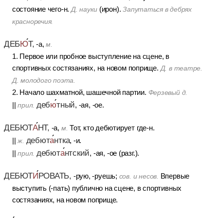
состояние чего-н.
(ирон).
Д. науки
Запутаться в дебрях
красноречия.
ДЕБ
Ю
Т,
-а,
м.
1. Первое или пробное выступление на сцене, в
спортивных состязаниях, на новом поприще.
Д. в театре.
Д. молодого поэта.
2. Начало шахматной, шашечной партии.
Ферзевый д.
деб
ю
тный
||
, -ая, -ое.
прил.
ДЕБЮТ
А
НТ,
-а,
Тот, кто дебютирует где-н.
м.
дебют
а
нтка
||
, -и.
ж.
дебют
а
нтский
||
, -ая, -ое (разг.).
прил.
ДЕБЮТ
И
РОВАТЬ,
-рую, -руешь;
Впервые
сов.
и
несов.
выступить (-пать) публично на сцене, в спортивных
состязаниях, на новом поприще.