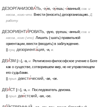
ДЕЗОРГАНИЗОВ
А
ТЬ,
-з
у
ю, -з
у
ешь; -
о
ванный;
сов.
и
Внести (вносить) дезорганизацию.
несов., кого-что.
Д.
работу.
ДЕЗОРИЕНТ
И
РОВАТЬ,
-рую, -руешь; -анный;
сов.
и
Лишить (-шать) правильной
несов., кого (что).
ориентации, ввести (вводить) в заблуждение.
дезориент
а
ция
||
, -и,
сущ.
ж.
ДЕ
И
ЗМ
[
], -а,
Религиозно-философское учение о Боге
дэ
м.
как о существе, сотворившем мир, но не управляющем
его судьбами.
деист
и
ческий
||
, -ая, -ое.
прил.
ДЕ
И
СТ
[
], -а,
Последователь деизма.
дэ
м.
де
и
стский
||
, -ая, -ое.
прил.