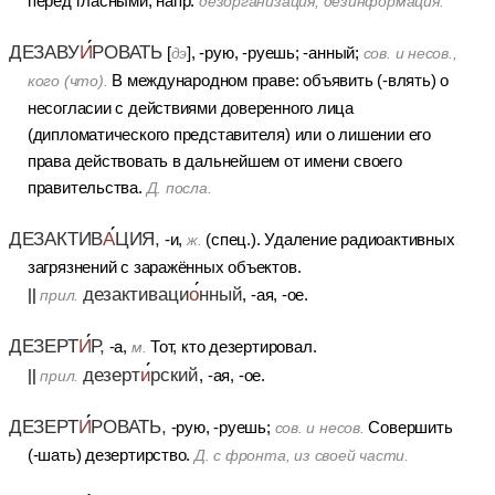
перед гласными, напр.
дезорганизация, дезинформация.
ДЕЗАВУ
И
РОВАТЬ
[
], -рую, -руешь; -анный;
дэ
сов.
и
несов.,
В международном праве: объявить (-влять) о
кого (что).
несогласии с действиями доверенного лица
(дипломатического представителя) или о лишении его
права действовать в дальнейшем от имени своего
правительства.
Д. посла.
ДЕЗАКТИВ
А
ЦИЯ,
-и,
(спец.). Удаление радиоактивных
ж.
загрязнений с заражённых объектов.
дезактиваци
о
нный
||
, -ая, -ое.
прил.
ДЕЗЕРТ
И
Р,
-а,
Тот, кто дезертировал.
м.
дезерт
и
рский
||
, -ая, -ое.
прил.
ДЕЗЕРТ
И
РОВАТЬ,
-рую, -руешь;
Совершить
сов.
и
несов.
(-шать) дезертирство.
Д. с фронта, из своей части.