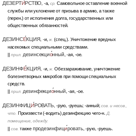
ДЕЗЕРТ
И
РСТВО,
-а,
Самовольное оставление военной
ср.
службы или уклонение от призыва в армию, а также
(перен.) от исполнения долга, государственных или
общественных обязанностей.
ДЕЗИНС
Е
КЦИЯ,
-и,
(спец.). Уничтожение вредных
ж.
насекомых специальными средствами.
дезинсекци
о
нный
||
, -ая, -ое.
прил.
ДЕЗИНФ
Е
КЦИЯ,
-и,
Обеззараживание, уничтожение
ж.
болезнетворных микробов при помощи специальных
средств.
дезинфекци
о
нный
||
, -ая, -ое.
прил.
ДЕЗИНФИЦ
И
РОВАТЬ,
-рую, -руешь; -анный;
сов.
и
несов.,
Произвести (-водить) дезинфекцию чего-н.
что.
Д.
помещение, одежду.
продезинфиц
и
ровать
||
также
, -рую, -руешь.
сов.