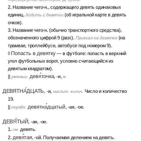
2. Название чего-н., содержащего девять одинаковых
единиц.
(об игральной карте в девять
Ходить с девятки
очков).
3. Название чего-н. (обычно транспортного средства),
обозначенного цифрой 9 (разг.).
(на
Приехал на девятке
трамвае, троллейбусе, автобусе под номером 9).
Попасть в девятку
◊
— в футболе: попасть в верхний
угол футбольных ворот, условно считающийся их
девятым квадратом).
дев
я
точка
||
, -и,
уменьш.
ж.
ДЕВЯТН
А
ДЦАТЬ,
-и,
Число и количество
числит. колич.
19.
девятн
а
дцатый
||
, -ая, -ое.
порядк.
ДЕВ
Я
ТЫЙ,
-ая, -ое.
1.
девять.
см.
дев
я
тая
2.
, -ой. Получаемая делением на девять.