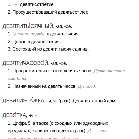
1.
девятисотлетие.
см.
2. Просуществовавший девятьсот лет.
ДЕВЯТИТ
Ы
СЯЧНЫЙ,
-ая, -ое.
1.
к девять тысяч.
Числит. порядк.
2. Ценою в девять тысяч.
3. Состоящий из девяти тысяч единиц.
ДЕВЯТИЧАСОВ
О
Й,
-
а
я, -
о
е.
1. Продолжительностью в девять часов.
Дввятичасовое
ожидание.
2. Назначенный на девять часов.
Д. поезд.
ДЕВЯТИЭТ
А
ЖКА,
-и,
(разг.). Девятиэтажный дом.
ж.
ДЕВ
Я
ТКА,
-и,
ж.
1. Цифра 9, а также (о сходных или однородных
предметах) количество девять (разг.).
Д. — это
перевернутая шестёрка. Д. гусей.