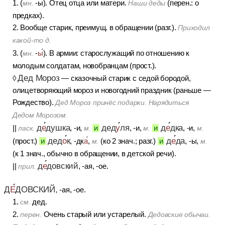
1. (
-ы). Отец отца или матери.
(перен.: о
мн.
Наши деды
предках).
2. Вообще старик, преимущ. в обращении (разг.).
Приходил
какой-то д.
3. (
-
ы
). В армии: старослужащий по отношению к
мн.
молодым солдатам, новобранцам (прост.).
Дед Мороз
◊
— сказочный старик с седой бородой,
олицетворяющий мороз и новогодний праздник (раньше —
Рождество).
Дед Мороз принёс подарки. Нарядиться
Дедом Морозом.
д
е
душка
дед
у
ля
д
е
дка
||
, -и,
и
, -и,
и
, -и,
ласк.
м.
м.
м.
дед
о
к
д
е
да
(прост.)
и
, -дк
а
,
(ко 2 знач.; разг.)
и
, -ы,
м.
м.
(к 1 знач., обычно в обращении, в детской речи).
д
е
довский
||
, -ая, -ое.
прил.
Д
Е
ДОВСКИЙ,
-ая, -ое.
1.
дед.
см.
2.
Очень старый или устарелый.
перен.
Дедовские обычаи.