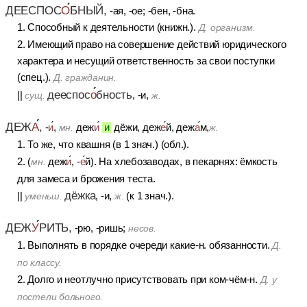
ДЕЕСПОС
О
БНЫЙ,
-ая, -ое; -бен, -бна.
1. Способный к деятельности (книжн.).
Д. организм.
2. Имеющий право на совершение действий юридического
характера и несущий ответственность за свои поступки
(спец.).
Д. гражданин.
дееспос
о
бность
||
, -и,
сущ.
ж.
ДЕЖ
А
,
-
и
,
деж
и
и
дёжи, деж
е
й, деж
а
м,
мн.
ж.
1. То же, что квашня (в 1 знач.) (обл.).
2. (
деж
и
, -
е
й). На хлебозаводах, в пекарнях: ёмкость
мн.
для замеса и брожения теста.
дёжка
||
, -и,
(к 1 знач.).
уменьш.
ж.
ДЕЖ
У
РИТЬ,
-рю, -ришь;
несов.
1. Выполнять в порядке очереди какие-н. обязанности.
Д.
по классу.
2. Долго и неотлучно присутствовать при ком-чём-н.
Д. у
постели больного.