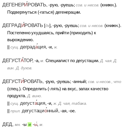
ДЕГЕНЕР
И
РОВАТЬ,
-рую, -руешь;
(книжн.).
сов.
и
несов.
Подвергнуться (-гаться) дегенерации.
ДЕГРАД
И
РОВАТЬ
[
]
, -рую, -руешь;
(книжн.).
дэ
сов.
и
несов.
Постепенно ухудшаясь, прийти (приходить) к
вырождению.
деград
а
ция
||
, -и,
сущ.
ж.
ДЕГУСТ
А
ТОР,
-а,
Специалист по дегустации.
м.
Д. чая. Д.
вин. Д. духов.
ДЕГУСТ
И
РОВАТЬ,
-рую, -руешь; -анный;
сов.
и
несов., что
(спец.). Определить (-лять) на вкус, запах качество
продукта.
Д. вино.
дегуст
а
ция
||
, -и,
сущ.
ж.
Д. чая, табака.
дегустаци
о
нный
||
, -ая, -ое.
прил.
ДЕД,
-ы
и
-
ы
,
мн.
м.