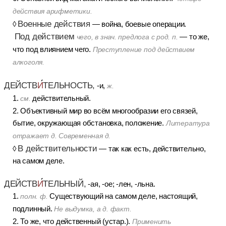
действия арифметики.
Военные действия
◊
— война, боевые операции.
Под действием
— то же,
чего, в знач. предлога с род. п.
что под влиянием чего.
Преступление под действием
алкоголя.
ДЕЙСТВ
И
ТЕЛЬНОСТЬ,
-и,
ж.
1.
действительный.
см.
2. Объективный мир во всём многообразии его связей,
бытие, окружающая обстановка, положение.
Литература
отражает д. Современная д.
В действительности
◊
— так как есть, действительно,
на самом деле.
ДЕЙСТВ
И
ТЕЛЬНЫЙ,
-ая, -ое; -лен, -льна.
1.
Существующий на самом деле, настоящий,
полн. ф.
подлинный.
Не выдумка, а д. факт.
2. То же, что действенный (устар.).
Применить