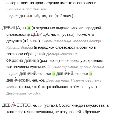
автор ставит на произведении вместо своего имени.
Сочинение под девизом.
дев
и
зный
||
, -ая, -ое (ко 2 знач.).
прил.
ДЕВ
И
ЦА,
-ы
и
(в отдельных выражениях и в народной
Д
Е
ВИЦА,
словесности)
-ы,
(устар.). То же, что
ж.
девушка (в 1 знач.).
Скромная дев
и
ца. Молодая дев
и
ца.
(в народной словесности, обычно в
Красная дев
и
ца
ласковом обращении).
Д
е
вица-красавица.
Кр
а
сна д
е
вица
◊
(разг. ирон.) — о чересчур скромном,
застенчивом мужчине.
Он у нас скромник, красна девица.
д
е
вичий
дев
и
чий
||
, -ья, -ье
и
, -ья, -ье
и
прил.
дев
и
ческий
, -ая, -ое.
Дев
и
чьи лица. Память д
е
вичья у
(о том, кто быстро забывает о чём-н.; шутл.).
кого-н.
Девическая походка.
ДЕВ
И
ЧЕСТВО,
-а,
(устар.). Состояние до замужества, а
ср.
также состояние женщины, не вступавшей в брачные