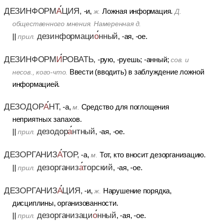
ДЕЗИНФОРМ
А
ЦИЯ,
-и,
Ложная информация.
ж.
Д.
общественного мнения. Намеренная д.
дезинформаци
о
нный
||
, -ая, -ое.
прил.
ДЕЗИНФОРМ
И
РОВАТЬ,
-рую, -руешь; -анный;
сов.
и
Ввести (вводить) в заблуждение ложной
несов., кого-что.
информацией.
ДЕЗОДОР
А
НТ,
-а,
Средство для поглощения
м.
неприятных запахов.
дезодор
а
нтный
||
, -ая, -ое.
прил.
ДЕЗОРГАНИЗ
А
ТОР,
-а,
Тот, кто вносит дезорганизацию.
м.
дезорганиз
а
торский
||
, -ая, -ое.
прил.
ДЕЗОРГАНИЗ
А
ЦИЯ,
-и,
Нарушение порядка,
ж.
дисциплины, организованности.
дезорганизаци
о
нный
||
, -ая, -ое.
прил.