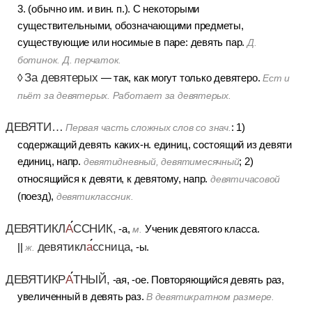
3. (обычно им. и вин. п.). С некоторыми
существительными, обозначающими предметы,
существующие или носимые в паре: девять пар.
Д.
ботинок. Д. перчаток.
За девятерых
◊
— так, как могут только девятеро.
Ест и
пьёт за девятерых. Работает за девятерых.
ДЕВЯТИ…
: 1)
Первая часть сложных слов со знач.
содержащий девять каких-н. единиц, состоящий из девяти
единиц, напр.
; 2)
девятидневный, девятимесячный
относящийся к девяти, к девятому, напр.
девятичасовой
(поезд),
девятиклассник.
ДЕВЯТИКЛ
А
ССНИК,
-а,
Ученик девятого класса.
м.
девятикл
а
ссница
||
, -ы.
ж.
ДЕВЯТИКР
А
ТНЫЙ,
-ая, -ое. Повторяющийся девять раз,
увеличенный в девять раз.
В девятикратном размере.