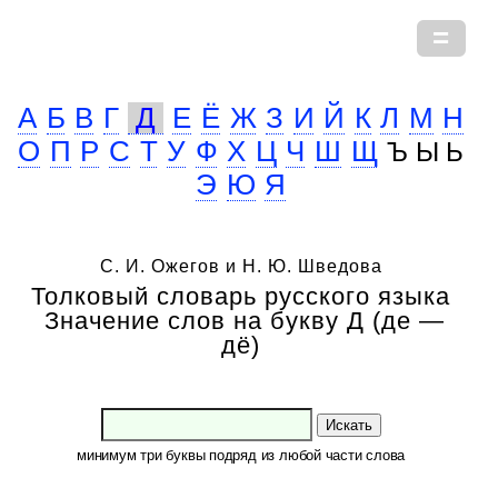
А
Б
В
Г
Д
Е
Ё
Ж
З
И
Й
К
Л
М
Н
О
П
Р
С
Т
У
Ф
Х
Ц
Ч
Ш
Щ
Ъ Ы Ь
Э
Ю
Я
С. И. Ожегов и Н. Ю. Шведова
Толковый словарь русского языка
Значение слов на букву Д (де —
дё)
Искать
минимум три буквы подряд из любой части слова