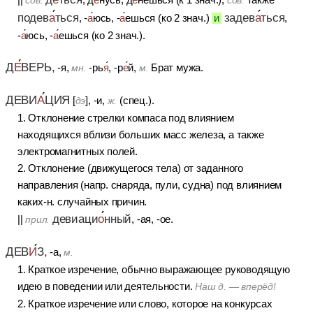
сов.
сов.
подев
а
ться
задев
а
ться
, -
а
юсь, -
а
ешься (ко 2 знач.)
и
,
-
а
юсь, -
а
ешься (ко 2 знач.).
Д
Е
ВЕРЬ,
-я,
-рь
я
, -р
е
й,
Брат мужа.
мн.
м.
ДЕВИ
А
ЦИЯ
[
], -и,
(спец.).
дэ
ж.
1. Отклонение стрелки компаса под влиянием
находящихся вблизи больших масс железа, а также
электромагнитных полей.
2. Отклонение (движущегося тела) от заданного
направления (напр. снаряда, пули, судна) под влиянием
каких-н. случайных причин.
девиаци
о
нный
||
, -ая, -ое.
прил.
ДЕВ
И
З,
-а,
м.
1. Краткое изречение, обычно выражающее руководящую
идею в поведении или деятельности.
Наш д. — вперёд!
2. Краткое изречение или слово, которое на конкурсах