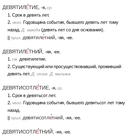
ДЕВЯТИЛ
Е
ТИЕ,
-я,
ср.
1. Срок в девять лет.
2.
Годовщина события, бывшего девять лет тому
чего.
назад.
(девять лет со дня основания).
Д. завода
девятил
е
тний
||
, -яя, -ее.
прил.
ДЕВЯТИЛ
Е
ТНИЙ,
-яя, -ее.
1.
девятилетие.
см.
2. Существующий или просуществовавший, проживший
девять лет.
Д. стаж. Д. мальчик.
ДЕВЯТИСОТЛ
Е
ТИЕ,
-я,
ср.
1. Срок в девятьсот лет.
2.
Годовщина события, бывшего девятьсот лет тому
чего.
назад.
девятисотл
е
тний
||
, -яя, -ее.
прил.
ДЕВЯТИСОТЛ
Е
ТНИЙ,
-яя, -ее.