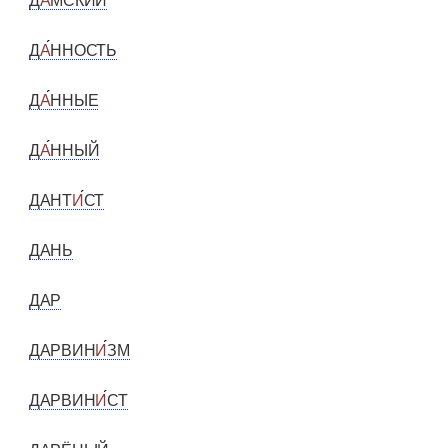
Д
А
МСКИЙ
Д
А
ННОСТЬ
Д
А
ННЫЕ
Д
А
ННЫЙ
ДАНТ
И
СТ
ДАНЬ
ДАР
ДАРВИН
И
ЗМ
ДАРВИН
И
СТ