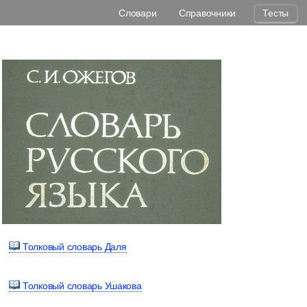
Словари
Справочники
Тесты
Толковый словарь Даля
Толковый словарь Ушакова