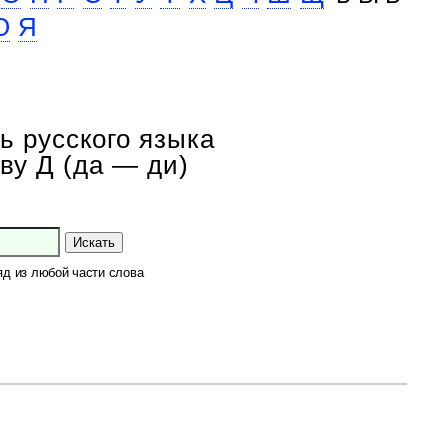
Ю
Я
ь русского языка
ву Д (да — ди)
Искать
яд из любой части слова