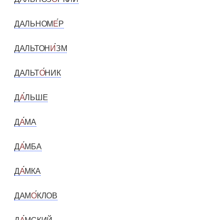
ДАЛЬНОМ
Е
Р
ДАЛЬТОН
И
ЗМ
ДАЛЬТ
О
НИК
Д
А
ЛЬШЕ
Д
А
МА
Д
А
МБА
Д
А
МКА
ДАМ
О
КЛОВ