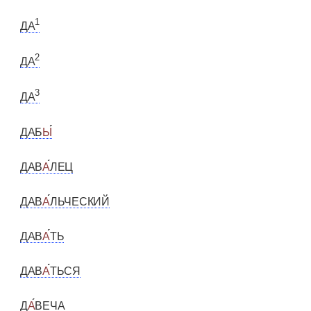
1
ДА
2
ДА
3
ДА
ДАБ
Ы
ДАВ
А
ЛЕЦ
ДАВ
А
ЛЬЧЕСКИЙ
ДАВ
А
ТЬ
ДАВ
А
ТЬСЯ
Д
А
ВЕЧА