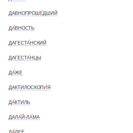
ДАВНОПРОШ
Е
ДШИЙ
Д
А
ВНОСТЬ
ДАГЕСТ
А
НСКИЙ
ДАГЕСТ
А
НЦЫ
Д
А
ЖЕ
ДАКТИЛОСКОП
И
Я
Д
А
КТИЛЬ
ДАЛ
А
Й-Л
А
МА
Д
А
ЛЕЕ