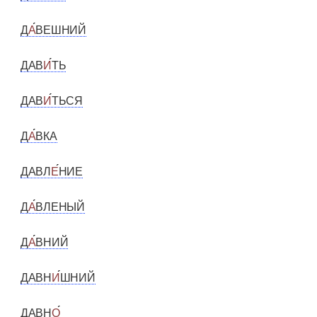
Д
А
ВЕШНИЙ
ДАВ
И
ТЬ
ДАВ
И
ТЬСЯ
Д
А
ВКА
ДАВЛ
Е
НИЕ
Д
А
ВЛЕНЫЙ
Д
А
ВНИЙ
ДАВН
И
ШНИЙ
ДАВН
О