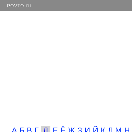
.ru
POVTO
А
Б
В
Г
Д
Е
Ё
Ж
З
И
Й
К
Л
М
Н