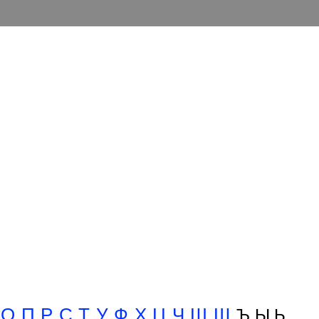
О
П
Р
С
Т
У
Ф
Х
Ц
Ч
Ш
Щ
Ъ Ы Ь