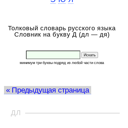
Толковый словарь русского языка
Словник на букву Д (дл — дя)
Искать
минимум три буквы подряд из любой части слова
« Предыдущая страница
ДЛ