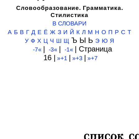
Словообразование. Грамматика.
Стилистика
В СЛОВАРИ
А
Б
В
Г
Д
Е
Ё
Ж
З
И
Й
К
Л
М
Н
О
П
Р
С
Т
Ъ Ы Ь
У
Ф
Х
Ц
Ч
Ш
Щ
Э
Ю
Я
|
|
| Cтраница
-7«
-3«
-1«
16 |
|
|
»+1
»+3
»+7