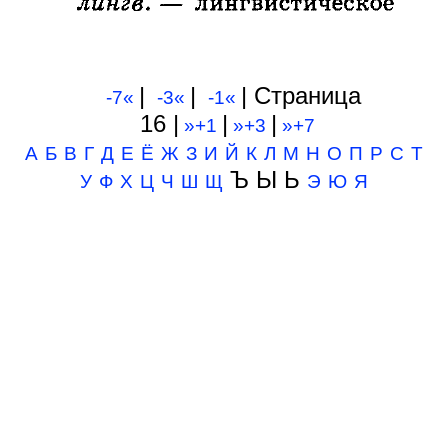
|
|
| Cтраница
-7«
-3«
-1«
16 |
|
|
»+1
»+3
»+7
А
Б
В
Г
Д
Е
Ё
Ж
З
И
Й
К
Л
М
Н
О
П
Р
С
Т
Ъ Ы Ь
У
Ф
Х
Ц
Ч
Ш
Щ
Э
Ю
Я