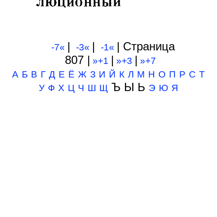
|
|
| Cтраница
-7«
-3«
-1«
807 |
|
|
»+1
»+3
»+7
А
Б
В
Г
Д
Е
Ё
Ж
З
И
Й
К
Л
М
Н
О
П
Р
С
Т
Ъ Ы Ь
У
Ф
Х
Ц
Ч
Ш
Щ
Э
Ю
Я