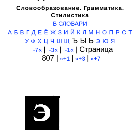
Словообразование. Грамматика.
Стилистика
В СЛОВАРИ
А
Б
В
Г
Д
Е
Ё
Ж
З
И
Й
К
Л
М
Н
О
П
Р
С
Т
Ъ Ы Ь
У
Ф
Х
Ц
Ч
Ш
Щ
Э
Ю
Я
|
|
| Cтраница
-7«
-3«
-1«
807 |
|
|
»+1
»+3
»+7