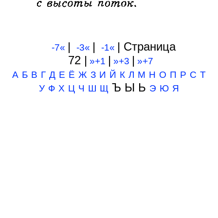
|
|
| Cтраница
-7«
-3«
-1«
72 |
|
|
»+1
»+3
»+7
А
Б
В
Г
Д
Е
Ё
Ж
З
И
Й
К
Л
М
Н
О
П
Р
С
Т
Ъ Ы Ь
У
Ф
Х
Ц
Ч
Ш
Щ
Э
Ю
Я