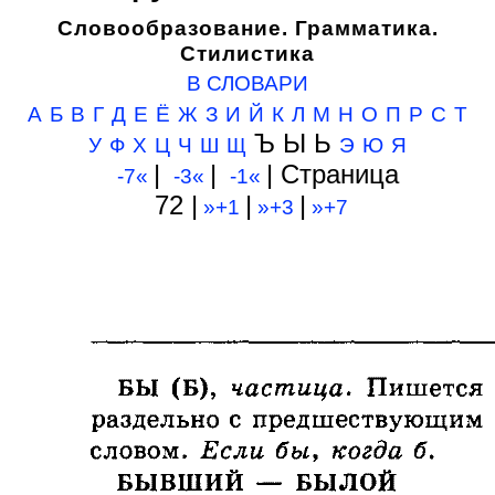
Словообразование. Грамматика.
Стилистика
В СЛОВАРИ
А
Б
В
Г
Д
Е
Ё
Ж
З
И
Й
К
Л
М
Н
О
П
Р
С
Т
Ъ Ы Ь
У
Ф
Х
Ц
Ч
Ш
Щ
Э
Ю
Я
|
|
| Cтраница
-7«
-3«
-1«
72 |
|
|
»+1
»+3
»+7